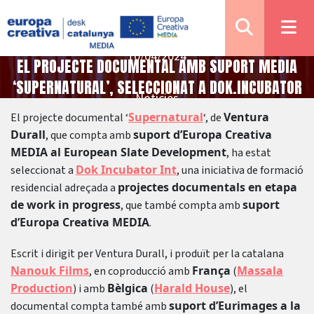
10/04/2024
EL PROJECTE DOCUMENTAL AMB SUPORT MEDIA
‘SUPERNATURAL’, SELECCIONAT A DOK.INCUBATOR
Notícies
Supernatural
Ventura
El projecte documental ‘
‘, de
Durall
suport d’Europa Creativa
, que compta amb
MEDIA al European Slate Development
, ha estat
Dok Incubator Int
seleccionat a
, una iniciativa de formació
projectes documentals en etapa
residencial adreçada a
de work in progress
suport
, que també compta amb
d’Europa Creativa MEDIA
.
Escrit i dirigit per Ventura Durall, i produït per la catalana
Nanouk Films
França
Massala
, en coproducció amb
(
Production
Bèlgica
Harald House
) i amb
(
), el
suport d’Eurimages a la
documental compta també amb