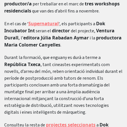
productor/a
tres workshops
per treballar en el marc de
residencials
que van des d’abril fins a novembre.
Supernatural
Dok
En el cas de ‘
‘, els participants a
Incubator Int
director
Ventura
seran el
del projecte,
Durall,
editora Júlia Rabadan Aymar
productora
l’
i la
Maria Colomer Canyelles
.
Durant la formació, que enguany es durà a terme a
República Txeca
, tant cineastes experimentats com
novells, d’arreu del món, reben orientació individual durant el
període de postproducció amb tutors de renom. Els
participants conclouen amb una forta dramatúrgia del
muntatge final per arribar a una àmplia audiència
internacional mitjançant la construcció d’una forta
estratègia de distribució, utilitzant noves tecnologies
digitals i eines intel·ligents de màrqueting.
projectes seleccionats
Dok
Consulteu la resta de
a