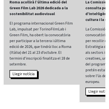
Roma acollirà l’última edició del
La Comissió 
Green Film Lab 2026 dedicada a la
consulta per 
sostenibilitat audiovisual
d’Intel·ligènci
cultura i la c
El programa internacional Green Film
Lab, impulsat per TorinoFilmLab i
La Comissió E
Green Film, ha obert la convocatòria
convocatòria d
per participar a la tercera i última
per recollir o
edició de 2026, que tindrà lloc a Roma
Estratègia d’In
(Itàlia) del 21 al 23 d’octubre. El
als sectors i l
termini d’inscripció finalitza el 18 de
creatives, una 
setembre.
del programa
pretén establi
Llegir notícia
sobre l’ús de l
europeu.
Llegir notíci