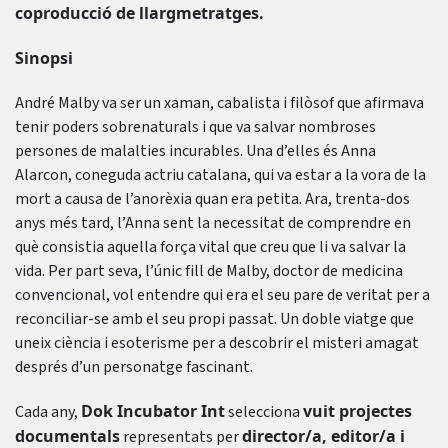
coproducció de llargmetratges.
Sinopsi
André Malby va ser un xaman, cabalista i filòsof que afirmava
tenir poders sobrenaturals i que va salvar nombroses
persones de malalties incurables. Una d’elles és Anna
Alarcon, coneguda actriu catalana, qui va estar a la vora de la
mort a causa de l’anorèxia quan era petita. Ara, trenta-dos
anys més tard, l’Anna sent la necessitat de comprendre en
què consistia aquella força vital que creu que li va salvar la
vida. Per part seva, l’únic fill de Malby, doctor de medicina
convencional, vol entendre qui era el seu pare de veritat per a
reconciliar-se amb el seu propi passat. Un doble viatge que
uneix ciència i esoterisme per a descobrir el misteri amagat
després d’un personatge fascinant.
Dok Incubator Int
vuit projectes
Cada any,
selecciona
documentals
director/a, editor/a i
representats per