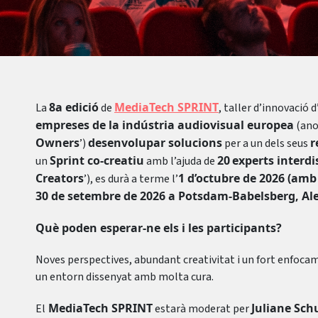
8a edició
MediaTech SPRINT
La
de
, taller d’innovació 
empreses de la indústria audiovisual europea
(ano
Owners
desenvolupar solucions
r
’)
per a un dels seus
Sprint co-creatiu
20
experts interdi
un
amb l’ajuda de
Creators
1 d’octubre de 2026 (am
’), es durà a terme l’
30 de setembre de 2026 a Potsdam-Babelsberg, A
Què poden esperar-ne els i les participants?
Noves perspectives, abundant creativitat i un fort enfoca
un entorn dissenyat amb molta cura.
MediaTech SPRINT
Juliane Sch
El
estarà moderat per