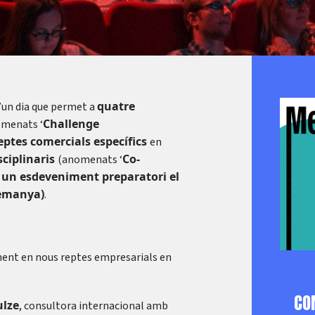
quatre
d’un dia que permet a
Challenge
menats ‘
eptes comercials específics
en
sciplinaris
Co-
(anomenats ‘
b un esdeveniment preparatori el
lemanya)
.
ment en nous reptes empresarials en
CO
ulze
, consultora internacional amb