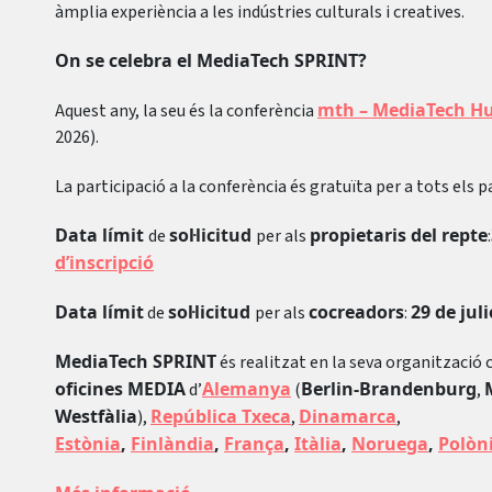
àmplia experiència a les indústries culturals i creatives.
On se celebra el MediaTech SPRINT?
mth – MediaTech H
Aquest any, la seu és la conferència
2026).
La participació a la conferència és gratuïta per a tots els p
Data límit
sol·licitud
propietaris del repte
de
per als
:
d’inscripció
Data límit
sol·licitud
cocreadors
29 de juli
de
per als
:
MediaTech SPRINT
és realitzat en la seva organització
oficines MEDIA
Alemanya
Berlin-Brandenburg
d’
(
,
Westfàlia
República Txeca
Dinamarca
),
,
,
Estònia
,
Finlàndia
,
França
,
Itàlia
,
Noruega
,
Polòn