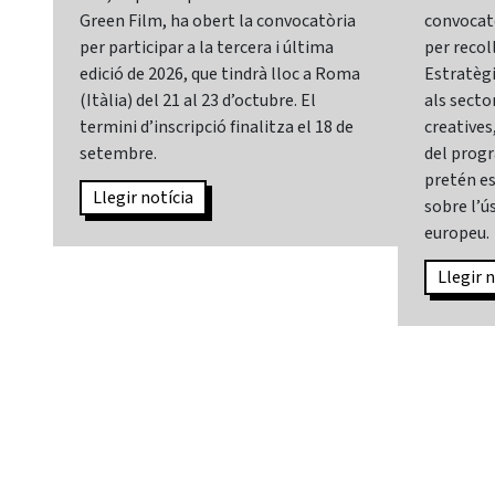
Green Film, ha obert la convocatòria
convocatò
per participar a la tercera i última
per recol
edició de 2026, que tindrà lloc a Roma
Estratègia
(Itàlia) del 21 al 23 d’octubre. El
als sector
termini d’inscripció finalitza el 18 de
creatives,
setembre.
del prog
pretén es
Llegir notícia
sobre l’ús
europeu.
Llegir n