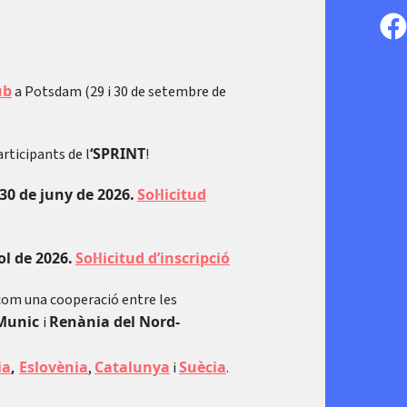
ub
a Potsdam (29 i 30 de setembre de
‘SPRINT
articipants de l
!
30 de juny de 2026.
Sol·licitud
ol de 2026.
Sol·licitud d’inscripció
 com una cooperació entre les
Munic
Renània del Nord-
i
ia
,
Eslovènia
Catalunya
Suècia
,
i
.