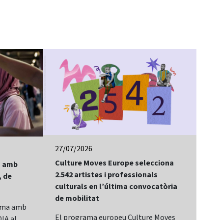
27/07/2026
24/
Culture Moves Europe selecciona
El 
lm amb
2.542 artistes i professionals
of 
, de
culturals en l’última convocatòria
Bay
de mobilitat
Sit
rama amb
El programa europeu Culture Moves
El 
IA al