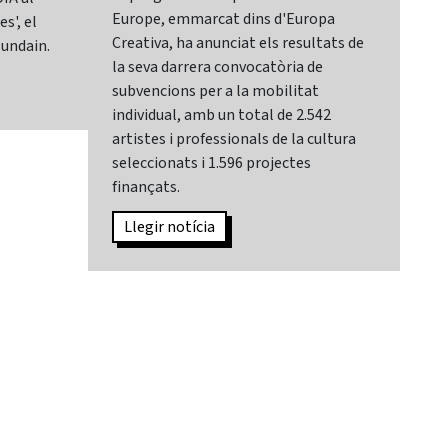
Europe, emmarcat dins d'Europa
It,
s', el
Creativa, ha anunciat els resultats de
cat
lundain.
la seva darrera convocatòria de
Mar
subvencions per a la mobilitat
Sec
individual, amb un total de 2.542
de 
artistes i professionals de la cultura
des
seleccionats i 1.596 projectes
sec
finançats.
Can
Llegir notícia
L