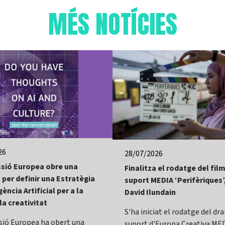
MÉS NOTÍCIES
26
28/07/2026
sió Europea obre una
Finalitza el rodatge del fi
 per definir una Estratègia
suport MEDIA ‘Perifèriques’
gència Artificial per a la
David Ilundain
 la creativitat
S'ha iniciat el rodatge del d
sió Europea ha obert una
suport d'Europa Creativa MED