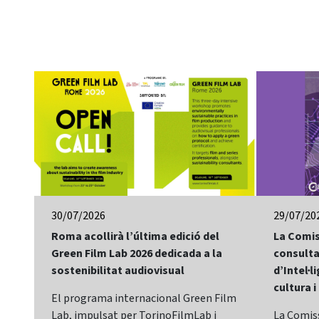
30/07/2026
29/07/20
Roma acollirà l’última edició del
La Comis
Green Film Lab 2026 dedicada a la
consulta
sostenibilitat audiovisual
d’Intel·li
cultura i
El programa internacional Green Film
Lab, impulsat per TorinoFilmLab i
La Comis