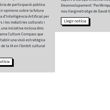
ria de participació pública
Desenvolupament 'Perifèrique
lir opinions sobre la futura
nou llargmetratge de David I
 d’Intel·ligència Artificial per
Llegir notícia
s i les indústries culturals i
 una iniciativa inclosa dins
rama Culture Compass que
tablir una visió estratègica
 de la IA en l’àmbit cultural
otícia