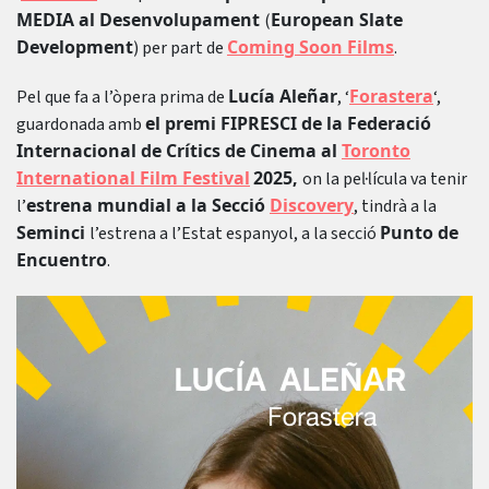
MEDIA al Desenvolupament
European Slate
(
Development
Coming Soon Films
) per part de
.
Lucía Aleñar
Forastera
Pel que fa a l’òpera prima de
, ‘
‘,
el premi FIPRESCI de la Federació
guardonada amb
Internacional de Crítics de Cinema al
Toronto
International Film Festival
2025,
on la pel·lícula va tenir
estrena mundial a la Secció
Discovery
l’
, tindrà a la
Seminci
Punto de
l’estrena a l’Estat espanyol, a la secció
Encuentro
.