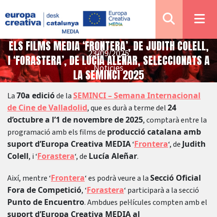
ELS FILMS MEDIA ‘FRONTERA’, DE JUDITH COLELL,
23/09/2025
I ‘FORASTERA’, DE LUCÍA ALEÑAR, SELECCIONATS A
Notícies
LA SEMINCI 2025
70a edició
SEMINCI – Semana Internacional
La
de la
de Cine de Valladolid
24
, que es durà a terme del
d’octubre a l’1 de novembre de 2025
, comptarà entre la
producció catalana amb
programació amb els films de
suport d’Europa Creativa MEDIA
Frontera
Judith
‘
‘, de
Colell
Forastera
Lucía Aleñar
, i ‘
‘, de
.
Frontera
Secció Oficial
Així, mentre ‘
‘ es podrà veure a la
Fora de Competició
Forastera
, ‘
‘ participarà a la secció
Punto de Encuentro
. Ambdues pel·lícules compten amb el
suport d’Europa Creativa MEDIA al