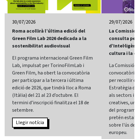
30/07/2026
29/07/2026
Roma acollirà l’última edició del
La Comissió 
Green Film Lab 2026 dedicada a la
consulta per 
sostenibilitat audiovisual
d’Intel·ligènci
cultura i la c
El programa internacional Green Film
Lab, impulsat per TorinoFilmLab i
La Comissió E
Green Film, ha obert la convocatòria
convocatòria d
per participar a la tercera i última
per recollir o
edició de 2026, que tindrà lloc a Roma
Estratègia d’In
(Itàlia) del 21 al 23 d’octubre. El
als sectors i l
termini d’inscripció finalitza el 18 de
creatives, una 
setembre.
del programa
pretén establi
Llegir notícia
sobre l’ús de l
europeu.