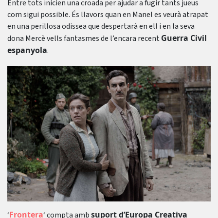
Entre tots inicien una croada per ajudar a fugir tants jueus
com sigui possible. És llavors quan en Manel es veurà atrapat
en una perillosa odissea que despertarà en ell i en la seva
Guerra Civil
dona Mercè vells fantasmes de l’encara recent
espanyola
.
Frontera
suport d’Europa Creativa
‘
‘ compta amb