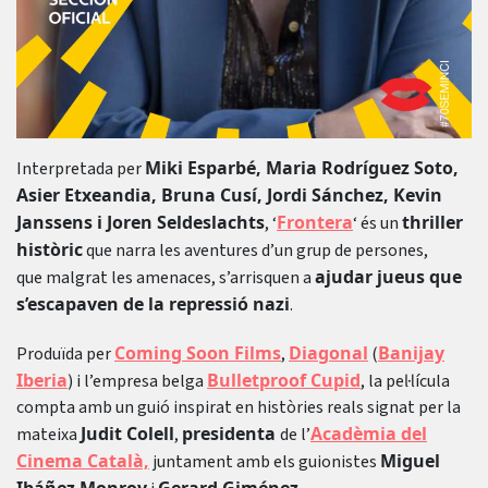
Miki Esparbé, Maria Rodríguez Soto,
Interpretada per
Asier Etxeandia, Bruna Cusí, Jordi Sánchez, Kevin
Janssens i Joren Seldeslachts
Frontera
thriller
, ‘
‘ és un
històric
que narra les aventures d’un grup de persones,
ajudar jueus que
que malgrat les amenaces, s’arrisquen a
s’escapaven de la repressió nazi
.
Coming Soon Films
Diagonal
Banijay
Produïda per
,
(
Iberia
Bulletproof Cupid
) i l’empresa belga
, la pel·lícula
compta amb un guió inspirat en històries reals signat per la
Judit Colell
presidenta
Acadèmia del
mateixa
,
de l’
Cinema Català,
Miguel
juntament amb els guionistes
Ibáñez Monroy
Gerard Giménez