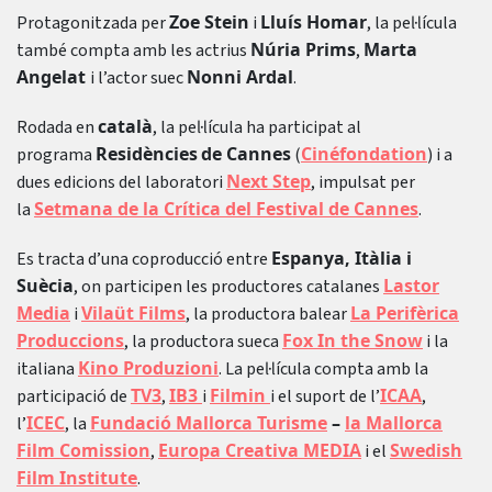
Zoe Stein
Lluís Homar
Protagonitzada per
i
, la pel·lícula
Núria Prims
Marta
també compta amb les actrius
,
Angelat
Nonni Ardal
i l’actor suec
.
català
Rodada en
, la pel·lícula ha participat al
Residències
de Cannes
Cinéfondation
programa
(
) i a
Next Step
dues edicions del laboratori
, impulsat per
Setmana de la Crítica del Festival de Cannes
la
.
Espanya, Itàlia i
Es tracta d’una coproducció entre
Suècia
Lastor
, on participen les productores catalanes
Media
Vilaüt Films
La Perifèrica
i
, la productora balear
Produccions
Fox In the Snow
, la productora sueca
i la
Kino Produzioni
italiana
. La pel·lícula compta amb la
TV3
IB3
Filmin
ICAA
participació de
,
i
i el suport de l’
,
ICEC
Fundació Mallorca Turisme
–
la Mallorca
l’
, la
Film Comission
Europa Creativa MEDIA
Swedish
,
i el
Film Institute
.