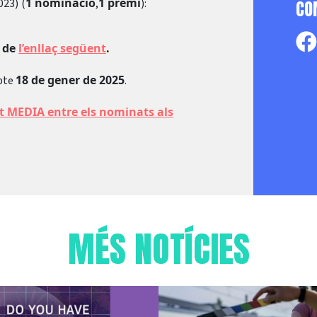
1 nominació
1 premi
023)
(
,
):
CO
s de
l’enllaç següent
.
18 de gener de 2025
abte
.
t MEDIA entre els nominats als
MÉS NOTÍCIES