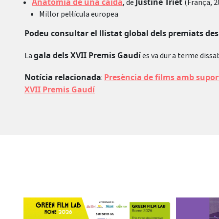
Anatomía de una caída
Justine Triet
, de
(França, 2
Millor pel·lícula europea
Podeu consultar el llistat global dels premiats de
gala dels XVII Premis Gaudí
La
es va dur a terme diss
Notícia relacionada
Presència de films amb supor
:
XVII Premis Gaudí