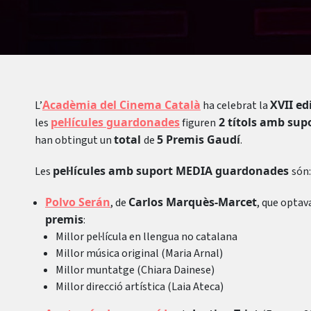
Acadèmia del Cinema Català
XVII ed
L’
ha celebrat la
pel·lícules guardonades
2 títols amb sup
les
figuren
total
5 Premis Gaudí
han obtingut un
de
.
pel·lícules amb suport MEDIA guardonades
Les
són:
Polvo Serán
Carlos Marquès-Marcet
, de
, que optav
premis
:
Millor pel·lícula en llengua no catalana
Millor música original (Maria Arnal)
Millor muntatge (Chiara Dainese)
Millor direcció artística (Laia Ateca)