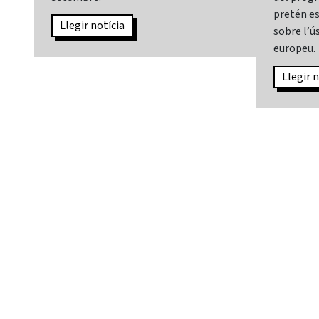
pretén es
Llegir notícia
sobre l’ús
europeu.
Llegir n