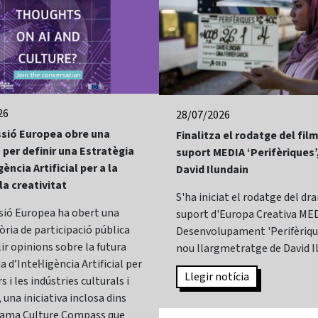
26
28/07/2026
sió Europea obre una
Finalitza el rodatge del fi
 per definir una Estratègia
suport MEDIA ‘Perifèriques’
gència Artificial per a la
David Ilundain
 la creativitat
S'ha iniciat el rodatge del d
sió Europea ha obert una
suport d'Europa Creativa MED
ria de participació pública
Desenvolupament 'Perifèrique
lir opinions sobre la futura
nou llargmetratge de David I
 d’Intel·ligència Artificial per
Llegir notícia
s i les indústries culturals i
 una iniciativa inclosa dins
rama Culture Compass que