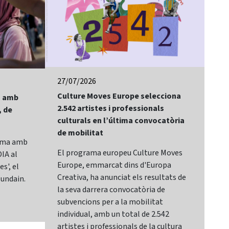
27/07/2026
24/
Culture Moves Europe selecciona
El 
lm amb
2.542 artistes i professionals
of 
, de
culturals en l’última convocatòria
Bay
de mobilitat
Sit
rama amb
El programa europeu Culture Moves
El 
IA al
Europe, emmarcat dins d'Europa
It,
s', el
Creativa, ha anunciat els resultats de
cat
lundain.
la seva darrera convocatòria de
Mar
subvencions per a la mobilitat
Sec
individual, amb un total de 2.542
de 
artistes i professionals de la cultura
des