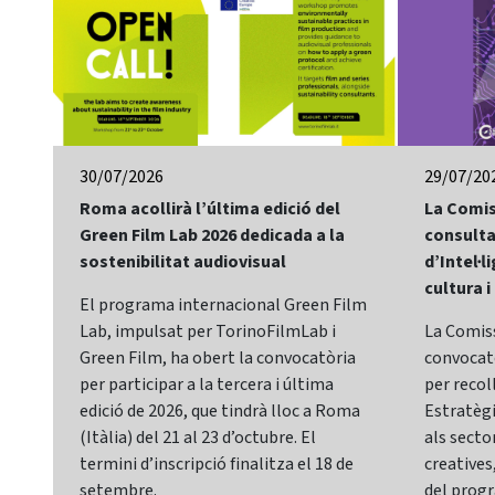
30/07/2026
29/07/20
Roma acollirà l’última edició del
La Comis
Green Film Lab 2026 dedicada a la
consulta
sostenibilitat audiovisual
d’Intel·li
cultura i
El programa internacional Green Film
Lab, impulsat per TorinoFilmLab i
La Comis
Green Film, ha obert la convocatòria
convocatò
per participar a la tercera i última
per recol
edició de 2026, que tindrà lloc a Roma
Estratègia
(Itàlia) del 21 al 23 d’octubre. El
als sector
termini d’inscripció finalitza el 18 de
creatives,
setembre.
del prog