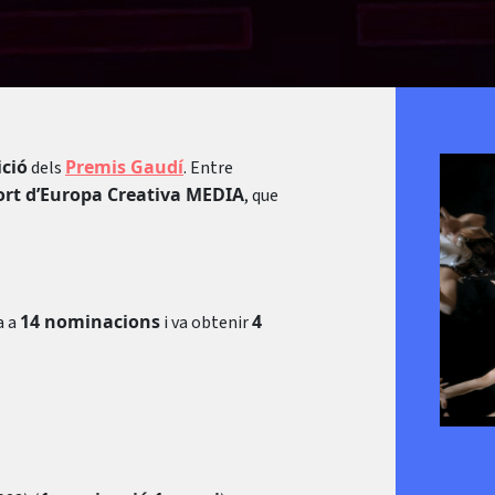
ició
Premis Gaudí
dels
. Entre
ort d’Europa Creativa MEDIA
, que
14 nominacions
4
a a
i va obtenir