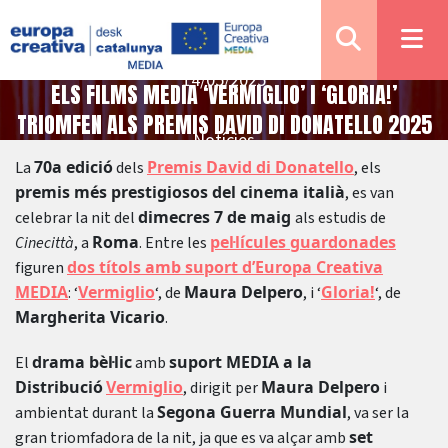
14/05/2025
ELS FILMS MEDIA ‘VERMIGLIO’ I ‘GLORIA!’
TRIOMFEN ALS PREMIS DAVID DI DONATELLO 2025
Notícies
70a edició
Premis David di Donatello
La
dels
, els
premis més prestigiosos del cinema italià
, es van
dimecres 7 de maig
celebrar la nit del
als estudis de
Roma
pel·lícules guardonades
Cinecittà
, a
. Entre les
dos títols amb suport d’Europa Creativa
figuren
MEDIA
Vermiglio
Maura Delpero
Gloria!
: ‘
‘, de
, i ‘
‘, de
Margherita Vicario
.
drama bèl·lic
suport MEDIA a la
El
amb
Distribució
Vermiglio
Maura Delpero
, dirigit per
i
Segona Guerra Mundial
ambientat durant la
, va ser la
set
gran triomfadora de la nit, ja que es va alçar amb