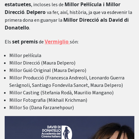
estatuetes
Millor Pel·lícula i Millor
, incloses les de
Direcció
Delpero
.
va fer, així, història, ja que va esdevenir la
Millor Direcció als David di
primera dona en guanyar la
Donatello
.
set premis
Vermiglio
Els
de
són:
Millor pel·lícula
Millor Direcció (Maura Delpero)
Millor Guió Original (Maura Delpero)
Millor Producció (Francesca Andreoli, Leonardo Guerra
Seràgnoli, Santiago Fondevila Sancet, Maura Delpero)
Millor Casting (Stefania Rodà, Maurilio Mangano)
Millor Fotografia (Mikhail Krichman)
Millor So (Dana Farzanehpour)