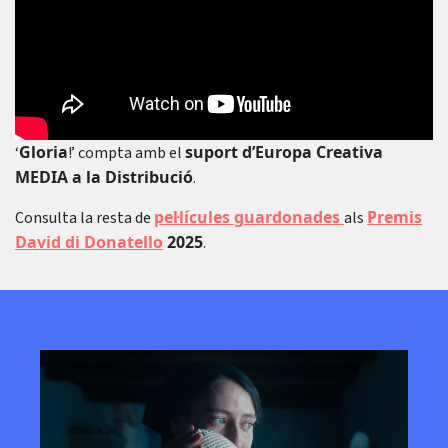
Gloria
suport d’Europa Creativa
‘
!’ compta amb el
MEDIA a la Distribució
.
pel·lícules guardonades
Premis
Consulta la resta de
als
David di Donatello
2025
.