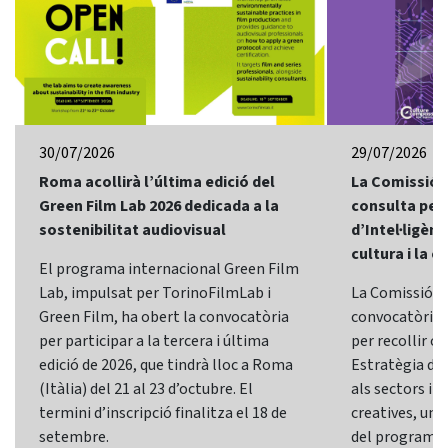
30/07/2026
29/07/2026
Roma acollirà l’última edició del
La Comissió 
Green Film Lab 2026 dedicada a la
consulta per 
sostenibilitat audiovisual
d’Intel·ligènci
cultura i la c
El programa internacional Green Film
Lab, impulsat per TorinoFilmLab i
La Comissió E
Green Film, ha obert la convocatòria
convocatòria d
per participar a la tercera i última
per recollir o
edició de 2026, que tindrà lloc a Roma
Estratègia d’In
(Itàlia) del 21 al 23 d’octubre. El
als sectors i l
termini d’inscripció finalitza el 18 de
creatives, una 
setembre.
del programa