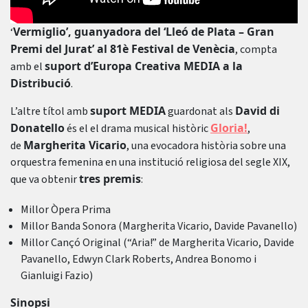
Vermiglio’, guanyadora del ‘Lleó de Plata – Gran
‘
Premi del Jurat’ al 81è Festival de Venècia
, compta
suport d’Europa Creativa MEDIA a la
amb el
Distribució
.
suport MEDIA
David di
L’altre títol amb
guardonat als
Donatello
Gloria!
és el el drama musical històric
,
Margherita Vicario
de
, una evocadora història sobre una
orquestra femenina en una institució religiosa del segle XIX,
tres premis
que va obtenir
:
Millor Òpera Prima
Millor Banda Sonora (Margherita Vicario, Davide Pavanello)
Millor Cançó Original (“Aria!” de Margherita Vicario, Davide
Pavanello, Edwyn Clark Roberts, Andrea Bonomo i
Gianluigi Fazio)
Sinopsi