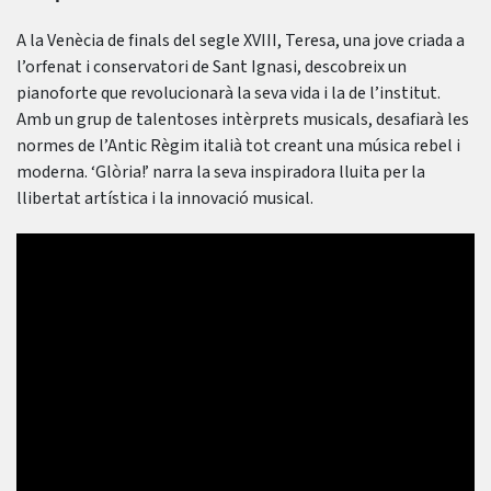
A la Venècia de finals del segle XVIII, Teresa, una jove criada a
l’orfenat i conservatori de Sant Ignasi, descobreix un
pianoforte que revolucionarà la seva vida i la de l’institut.
Amb un grup de talentoses intèrprets musicals, desafiarà les
normes de l’Antic Règim italià tot creant una música rebel i
moderna. ‘Glòria!’ narra la seva inspiradora lluita per la
llibertat artística i la innovació musical.