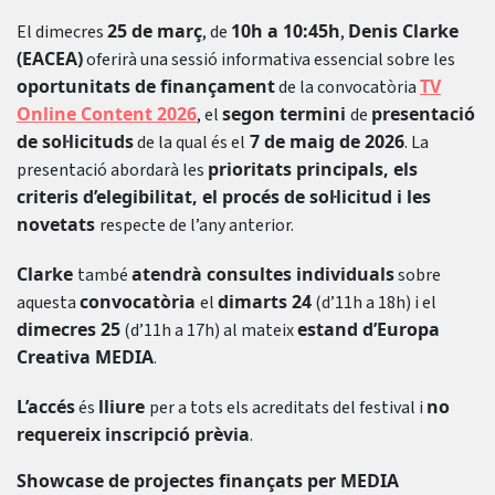
25 de març
10h a 10:45h
Denis Clarke
El dimecres
, de
,
(EACEA)
oferirà una sessió informativa essencial sobre les
oportunitats de finançament
TV
de la convocatòria
Online Content 2026
segon termini
presentació
, el
de
de sol·licituds
7 de maig de 2026
de la qual és el
. La
prioritats principals, els
presentació abordarà les
criteris d’elegibilitat, el procés de sol·licitud i les
novetats
respecte de l’any anterior.
Clarke
atendrà consultes individuals
també
sobre
convocatòria
dimarts 24
aquesta
el
(d’11h a 18h) i el
dimecres 25
estand d’Europa
(d’11h a 17h) al mateix
Creativa MEDIA
.
L’accés
lliure
no
és
per a tots els acreditats del festival i
requereix inscripció prèvia
.
Showcase de projectes finançats per MEDIA