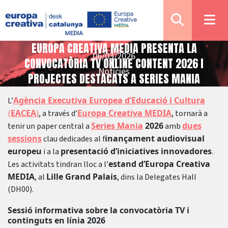
EUROPA CREATIVA MEDIA PRESENTA LA
06/03/2026
CONVOCATÒRIA TV ONLINE CONTENT 2026 I
Notícies
PROJECTES DESTACATS A SERIES MANIA
Agència Executiva Europea d’Educació i Cultura
L’
EACEA
Europa Creativa MEDIA
(
)
, a través d’
, tornarà a
Series Mania
2026
dues
tenir un paper central a
amb
sessions
inançament audiovisual
clau dedicades al f
europeu
presentació d’iniciatives innovadores
i a la
.
estand d’Europa Creativa
Les activitats tindran lloc a l’
MEDIA
Lille Grand Palais
, al
, dins la Delegates Hall
(DH00).
Sessió informativa sobre la convocatòria TV i
continguts en línia 2026