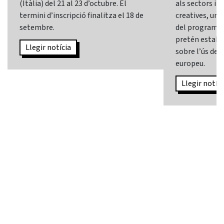
(Itàlia) del 21 al 23 d’octubre. El
als sectors i l
termini d’inscripció finalitza el 18 de
creatives, una 
setembre.
del programa
pretén establi
Llegir notícia
sobre l’ús de l
europeu.
Llegir notíci