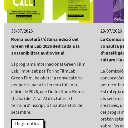
30/07/2026
29/07/2026
Roma acollirà l’última edició del
La Comissió 
Green Film Lab 2026 dedicada a la
consulta per 
sostenibilitat audiovisual
d’Intel·ligènci
cultura i la c
El programa internacional Green Film
Lab, impulsat per TorinoFilmLab i
La Comissió E
Green Film, ha obert la convocatòria
convocatòria d
per participar a la tercera i última
per recollir o
edició de 2026, que tindrà lloc a Roma
Estratègia d’In
(Itàlia) del 21 al 23 d’octubre. El
als sectors i l
termini d’inscripció finalitza el 18 de
creatives, una 
setembre.
del programa
pretén establi
Llegir notícia
sobre l’ús de l