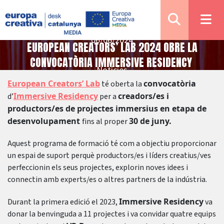
06/06/2024
EUROPEAN CREATORS’ LAB 2024 OBRE LA
CONVOCATÒRIA IMMERSIVE RESIDENCY
Notícies
European Creators’ Lab
convocatòria
té oberta la
Immersive Residency
creadors/es i
d’
per a
productors/es de projectes immersius en etapa de
desenvolupament
30 de juny.
fins al proper
Aquest programa de formació té com a objectiu proporcionar
un espai de suport perquè productors/es i líders creatius/ves
perfeccionin els seus projectes, explorin noves idees i
connectin amb experts/es o altres partners de la indústria.
Immersive Residency
Durant la primera edició el 2023,
va
donar la benvinguda a 11 projectes i va convidar quatre equips