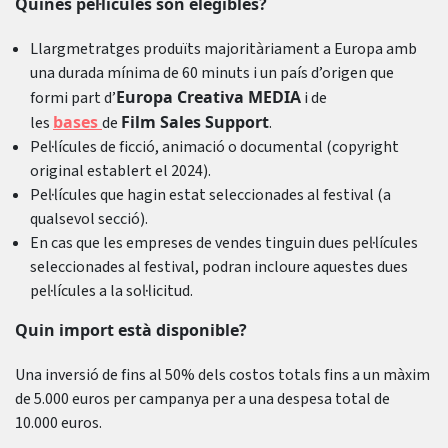
Quines pel·lícules són elegibles?
Llargmetratges produïts majoritàriament a Europa amb
una durada mínima de 60 minuts i un país d’origen que
Europa Creativa MEDIA
formi part d’
i de
bases
Film Sales Support
les
de
.
Pel·lícules de ficció, animació o documental (copyright
original establert el 2024).
Pel·lícules que hagin estat seleccionades al festival (a
qualsevol secció).
En cas que les empreses de vendes tinguin dues pel·lícules
seleccionades al festival, podran incloure aquestes dues
pel·lícules a la sol·licitud.
Quin import està disponible?
Una inversió de fins al 50% dels costos totals fins a un màxim
de 5.000 euros per campanya per a una despesa total de
10.000 euros.