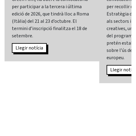
per participar a la tercera i última
per recollir o
edició de 2026, que tindrà lloc a Roma
Estratègia d’In
(Itàlia) del 21 al 23 d’octubre. El
als sectors i l
termini d’inscripció finalitza el 18 de
creatives, una 
setembre.
del programa
pretén establi
Llegir notícia
sobre l’ús de l
europeu.
Llegir notíci