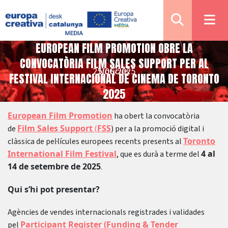
EUROPEAN FILM PROMOTION OBRE LA
CONVOCATÒRIA FILM SALES SUPPORT PER AL
25/06/2025
Notícies
FESTIVAL INTERNACIONAL DE CINEMA DE TORONTO
2025
European Film Promotion
ha obert la convocatòria
Film Sales Support
FSS
de
(
) per a la promoció digital i
Toronto
clàssica de pel·lícules europees recents presents al
International Film Festival
4 al
, que es durà a terme del
14 de setembre de 2025
.
Qui s’hi pot presentar?
Agències de vendes internacionals registrades i validades
Participant Register (Funding & Tender
pel