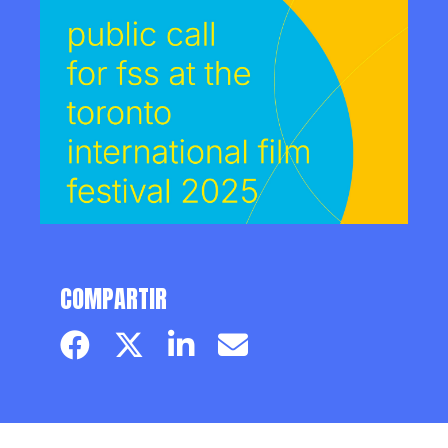
COMPARTIR
Facebook page
Twitter page
Linkedin
Email