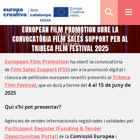
EUROPEAN FILM PROMOTION OBRE LA
04/04/2025
CONVOCATÒRIA FILM SALES SUPPORT PER AL
Notícies
TRIBECA FILM FESTIVAL 2025
European Film Promotion
ha obert la convocatòria
Film Sales Support
FSS
de
(
) per a la promoció digital i
Tribeca
clàssica de pel·lícules europees recents presents al
Film Festival
4 al 15 de juny de
, que es durà a terme del
2025
.
Qui s’hi pot presentar?
Agències de vendes internacionals registrades i validades pel
Participant Register (Funding & Tender
Opportunities Portal)
Comissió Europea
de la
i