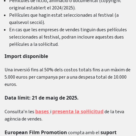
Pel·lícules de ficció, animació o documental (copyright
original establert el 2024/2025).
Pel·lícules que hagin estat seleccionades al festival (a
qualsevol secció).
En cas que les empreses de vendes tinguin dues pel·lícules
seleccionades al festival, podran incloure aquestes dues
pel·lícules a la sol·licitud.
Import disponible
Una inversió fins al 50% dels costos totals fins a un màxim de
5.000 euros per campanya per a una despesa total de 10.000
euros.
Data límit: 21 de maig de 2025.
bases
presenta la sol·licitud
Consulta’n les
i
de la teva
agència de vendes.
European Film Promotion
suport
compta amb el