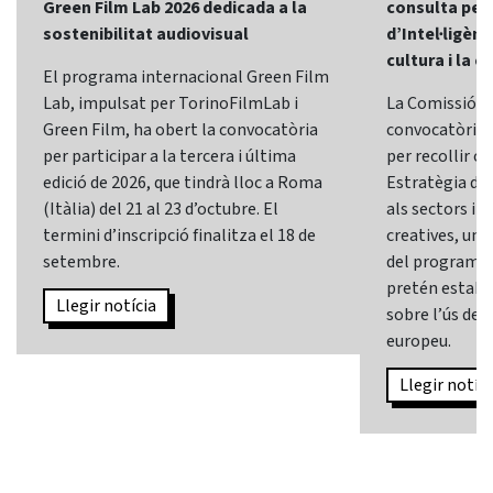
Green Film Lab 2026 dedicada a la
consulta per 
sostenibilitat audiovisual
d’Intel·ligènci
cultura i la c
El programa internacional Green Film
Lab, impulsat per TorinoFilmLab i
La Comissió E
Green Film, ha obert la convocatòria
convocatòria d
per participar a la tercera i última
per recollir o
edició de 2026, que tindrà lloc a Roma
Estratègia d’In
(Itàlia) del 21 al 23 d’octubre. El
als sectors i l
termini d’inscripció finalitza el 18 de
creatives, una 
setembre.
del programa
pretén establi
Llegir notícia
sobre l’ús de l
europeu.
Llegir notíci