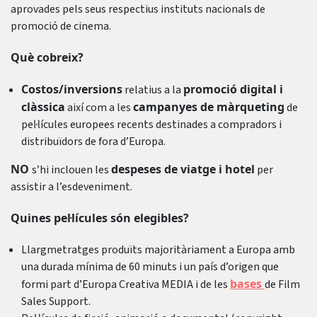
aprovades pels seus respectius instituts nacionals de
promoció de cinema.
Què cobreix?
Costos/inversions
promoció digital i
relatius a la
clàssica
campanyes de màrqueting
així com a les
de
pel·lícules europees recents destinades a compradors i
distribuïdors de fora d’Europa.
NO
despeses de viatge i hotel
s’hi inclouen les
per
assistir a l’esdeveniment.
Quines pel·lícules són elegibles?
Llargmetratges produïts majoritàriament a Europa amb
una durada mínima de 60 minuts i un país d’origen que
bases
formi part d’Europa Creativa MEDIA i de les
de Film
Sales Support.