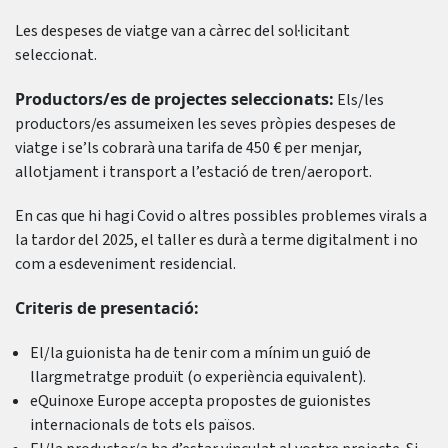
Les despeses de viatge van a càrrec del sol·licitant
seleccionat.
Productors/es de projectes seleccionats:
Els/les
productors/es assumeixen les seves pròpies despeses de
viatge i se’ls cobrarà una tarifa de 450 € per menjar,
allotjament i transport a l’estació de tren/aeroport.
En cas que hi hagi Covid o altres possibles problemes virals a
la tardor del 2025, el taller es durà a terme digitalment i no
com a esdeveniment residencial.
Criteris de presentació:
El/la guionista ha de tenir com a mínim un guió de
llargmetratge produït (o experiència equivalent).
eQuinoxe Europe accepta propostes de guionistes
internacionals de tots els països.