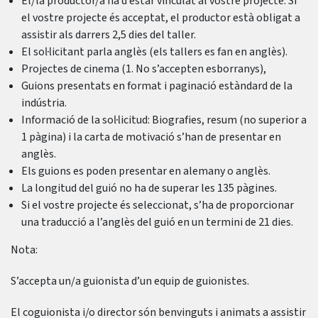
El/la productor/a ha d’estar vinculat al vostre projecte. Si
el vostre projecte és acceptat, el productor està obligat a
assistir als darrers 2,5 dies del taller.
El sol·licitant parla anglès (els tallers es fan en anglès).
Projectes de cinema (1. No s’accepten esborranys),
Guions presentats en format i paginació estàndard de la
indústria.
Informació de la sol·licitud: Biografies, resum (no superior a
1 pàgina) i la carta de motivació s’han de presentar en
anglès.
Els guions es poden presentar en alemany o anglès.
La longitud del guió no ha de superar les 135 pàgines.
Si el vostre projecte és seleccionat, s’ha de proporcionar
una traducció a l’anglès del guió en un termini de 21 dies.
Nota:
S’accepta un/a guionista d’un equip de guionistes.
El coguionista i/o director són benvinguts i animats a assistir