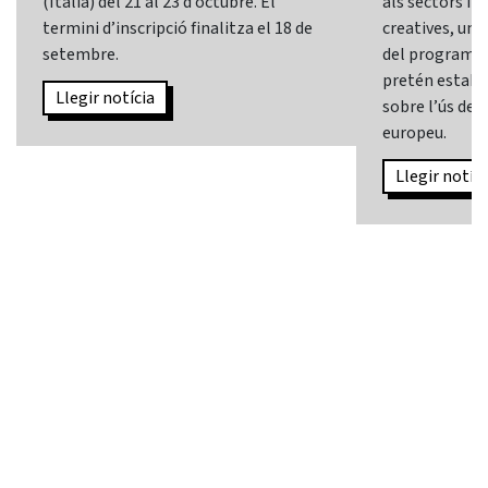
(Itàlia) del 21 al 23 d’octubre. El
als sectors i l
termini d’inscripció finalitza el 18 de
creatives, una 
setembre.
del programa
pretén establi
Llegir notícia
sobre l’ús de l
europeu.
Llegir notíci