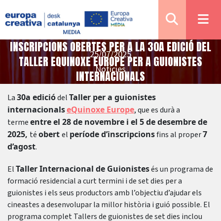
INSCRIPCIONS OBERTES PER A LA 30A EDICIÓ DEL
25/07/2025
TALLER EQUINOXE EUROPE PER A GUIONISTES
Notícies
INTERNACIONALS
30a edició
Taller per a guionistes
La
del
internacionals
eQuinoxe Europe
, que es durà a
entre el 28 de novembre i el 5 de desembre de
terme
2025,
obert
període d’inscripcions
7
té
el
fins al proper
d’agost
.
Taller Internacional de Guionistes
El
és un programa de
formació residencial a curt termini i de set dies per a
guionistes i els seus productors amb l’objectiu d’ajudar els
cineastes a desenvolupar la millor història i guió possible. El
programa complet Tallers de guionistes de set dies inclou