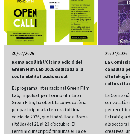
30/07/2026
29/07/2026
Roma acollirà l’última edició del
La Comissió 
Green Film Lab 2026 dedicada a la
consulta per 
sostenibilitat audiovisual
d’Intel·ligènci
cultura i la c
El programa internacional Green Film
Lab, impulsat per TorinoFilmLab i
La Comissió E
Green Film, ha obert la convocatòria
convocatòria d
per participar a la tercera i última
per recollir o
edició de 2026, que tindrà lloc a Roma
Estratègia d’In
(Itàlia) del 21 al 23 d’octubre. El
als sectors i l
termini d’inscripció finalitza el 18 de
creatives, una 