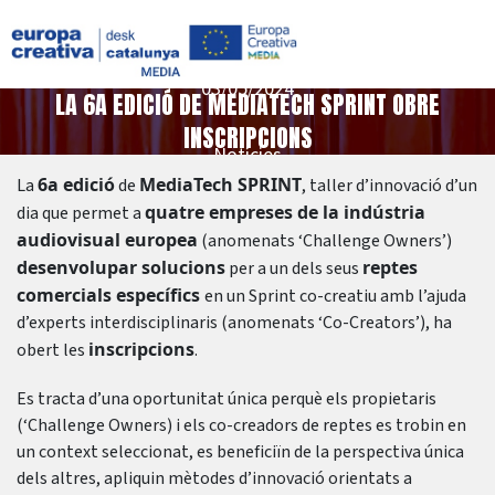
03/05/2024
LA 6A EDICIÓ DE MEDIATECH SPRINT OBRE
INSCRIPCIONS
Notícies
6a edició
MediaTech SPRINT
La
de
, taller d’innovació d’un
quatre empreses de la indústria
dia que permet a
audiovisual europea
(anomenats ‘Challenge Owners’)
desenvolupar solucions
reptes
per a un dels seus
comercials específics
en un Sprint co-creatiu amb l’ajuda
d’experts interdisciplinaris (anomenats ‘Co-Creators’), ha
inscripcions
obert les
.
Es tracta d’una oportunitat única perquè els propietaris
(‘Challenge Owners) i els co-creadors de reptes es trobin en
un context seleccionat, es beneficiïn de la perspectiva única
dels altres, apliquin mètodes d’innovació orientats a