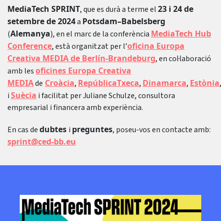
MediaTech SPRINT
23 i 24 de
, que es durà a terme el
setembre de 2024
Potsdam
–
Babelsberg
a
Alemanya
MediaTech Hub
(
), en el marc de la conferència
Conference
oficina Europa
, està organitzat per l’
Creativa MEDIA de Berlín-Brandeburg
, en col·laboració
oficines Europa Creativa
amb les
MEDIA
Croàcia
RepúblicaTxeca
Dinamarca
Estònia
de
,
,
,
Suècia
i
i facilitat per Juliane Schulze, consultora
empresarial i financera amb experiència.
dubtes
preguntes
En cas de
i
, poseu-vos en contacte amb:
sprint@ced-bb.eu