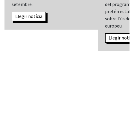
setembre.
del programa
pretén establi
Llegir notícia
sobre l’ús de l
europeu.
Llegir notíci