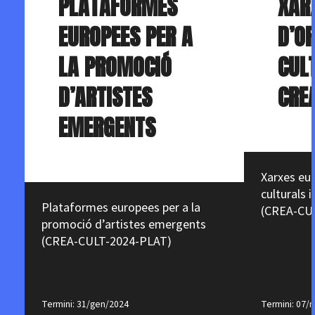
PLATAFORMES
XAR
EUROPEES PER A
D’O
LA PROMOCIÓ
CUL
D’ARTISTES
CRE
EMERGENTS
Xarxes eu
culturals i
Plataformes europees per a la
(CREA-CU
promoció d’artistes emergents
(CREA-CULT-2024-PLAT)
Termini: 31/gen/2024
Termini: 07/