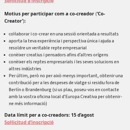
Sol·licitud d’inscripció
Motius per participar com a co-creador
‘Co-
(
Creator’
:
)
col·laborar i co-crear en una sessió orientada a resultats
aporta la teva experiència i perspectiva única i ajuda a
resoldre un veritable repte empresarial
conèixer creatius i pensadors afins d’altres orígens
conèixer els reptes empresarials i les seves solucions en
altres indústries
Per últim, però no per això menys important, obtenir una
contribució per a les despeses de viatge si residiu fora de
Berlín o Brandenburg (si us plau, poseu-vos en contacte
amb la vostra oficina local d’Europa Creativa per obtenir-
ne més informació)
Data límit per a co-creadors: 15 d’agost
Sol·licitud d’inscripció