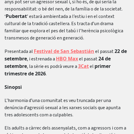
anys pot ser un agressor sexual i, si ho és, de qui seria la
responsabilitat: o bé del nen, de la família o de la societat.
Pubertat
‘
’ estarà ambientada a l’estiu i en el context
cultural de la tradició castellera. Es tracta d’un drama
familiar que explora el pes del tabú i l’herència psicològica
transmesos de generació en generació.
Festival de San Sebastián
22 de
Presentada al
el passat
setembre
HBO Max
24 de
, i estrenada a
el passat
setembre
3Cat
primer
, la sèrie es podrà veure a
el
trimestre de 2026
.
Sinopsi
L’harmonia d’una comunitat es veu truncada per una
denúncia d’agressió sexual a les xarxes socials que apunta
tres adolescents com a culpables.
Els adults a càrrec dels assenyalats, com a agressors i com a