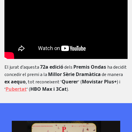
72a edició
Premis Ondas
El jurat d’aquesta
dels
ha decidit
Millor Sèrie Dramàtica
concedir el premi a la
de manera
ex aequo
Querer
Movistar Plus+
, tot reconeixent ‘
‘ (
) i
Pubertat
HBO Max i 3Cat
‘
‘ (
).