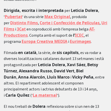
Dirigida, escrita i interpretada
Leticia Dolera
per
,
Pubertat
Max Original
‘
‘ és una sèrie
, produïda
Distinto Films
Corte i Confección de Películas
Uri
per
,
,
Films
3Cat
AT-
i
en coproducció amb l’empresa belga
Productions
l’
ICEC
. Compta amb el suport de
, el
Europa Creativa MEDIA
Eurimages
programa
i
.
en català
sis capítols
Filmada
, la sèrie, de
, es va rodar a
diverses localitzacions catalanes durant 13 setmanes i està
Leticia Dolera
Xavi Sáez
Betsy
protagonitzada per
,
,
Túrnez
Alexandra Russo
David Vert
Biel
,
,
,
Durán
Anna Alarcón
Lluís Marco
Vicky Peña
,
,
i
, entre
altres. El repartiment adolescent el componen
principalment actors i actrius debutants de 13 i 14 anys,
Carla Quílez
La maternal
i
(‘
‘).
Dolera
El nou treball de
reflexiona sobre si un nen de 13