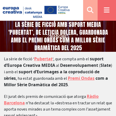
LA SÈRIE DE FICCIÓ AMB SUPORT MEDIA
‘PUBERTAT’, DE LETICIA DOLERA, GUARDONADA
29/10/2025
Notícies
AMB EL PREMI ONDAS COM A MILLOR SÈRIE
DRAMÀTICA DEL 2025
Pubertat
suport
La sèrie de ficció ‘
‘, que compta amb el
d’Europa Creativa MEDIA
Desenvolupament
Slate
al
(
)
suport d’Eurimages a la coproducció de
i amb el
sèries
Premi Ondas
com a
, ha estat guardonada amb el
Millor Sèrie Dramàtica del 2025
.
Ràdio
El jurat dels premis de comunicació que atorga
Barcelona
n’ha destacat la «destresa en tractar un relat que
aporta noves mirades a un tema complex com l’assetjament
sexual adolescent».