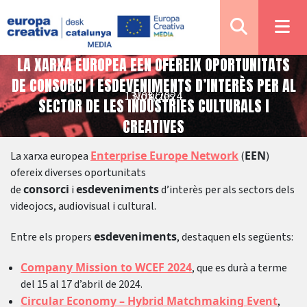
LA XARXA EUROPEA EEN OFEREIX OPORTUNITATS
DE CONSORCI I ESDEVENIMENTS D’INTERÈS PER AL
13/03/2024
Notícies
SECTOR DE LES INDÚSTRIES CULTURALS I
CREATIVES
Enterprise Europe Network
EEN
La xarxa europea
(
)
ofereix diverses oportunitats
consorci
esdeveniments
de
i
d’interès per als sectors dels
videojocs, audiovisual i cultural.
esdeveniments
Entre els propers
, destaquen els següents:
Company Mission to WCEF 2024
, que es durà a terme
del 15 al 17 d’abril de 2024.
Circular Economy – Hybrid Matchmaking Event
,