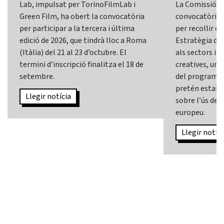
Lab, impulsat per TorinoFilmLab i
La Comissió E
Green Film, ha obert la convocatòria
convocatòria d
per participar a la tercera i última
per recollir o
edició de 2026, que tindrà lloc a Roma
Estratègia d’In
(Itàlia) del 21 al 23 d’octubre. El
als sectors i l
termini d’inscripció finalitza el 18 de
creatives, una 
setembre.
del programa
pretén establi
Llegir notícia
sobre l’ús de l
europeu.
Llegir notíci