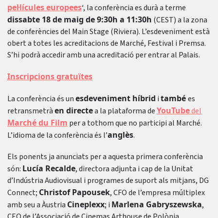
pel·lícules europees
‘, la conferència es durà a terme
dissabte 18 de maig de 9:30h a 11:30h
(CEST) a la zona
de conferències del Main Stage (Riviera). L’esdeveniment està
obert a totes les acreditacions de Marché, Festival i Premsa.
S’hi podrà accedir amb una acreditació per entrar al Palais.
Inscripcions gratuïtes
esdeveniment híbrid
també
La conferència és un
i
es
en directe
YouTube
retransmetrà
a la plataforma de
del
Marché du Film
per a tothom que no participi al Marché.
anglès
L’idioma de la conferència és l’
.
Els ponents ja anunciats per a aquesta primera conferència
Lucía Recalde
són:
, directora adjunta i cap de la Unitat
d’Indústria Audiovisual i programes de suport als mitjans, DG
Christof Papousek
Connect;
, CFO de l’empresa múltiplex
Cineplexx
Marlena Gabryszewska
amb seu a Àustria
; i
,
CEO de l’Associació de Cinemas Arthouse de Polònia .