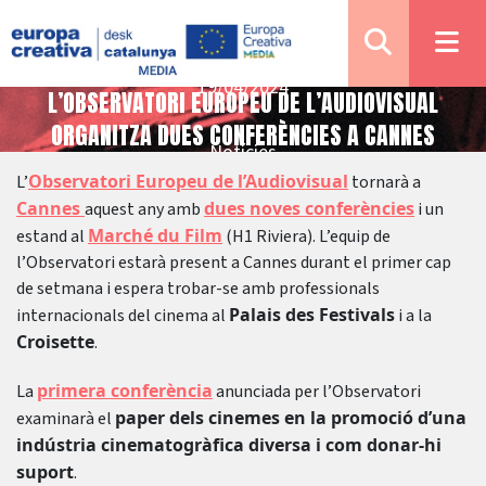
19/04/2024
L’OBSERVATORI EUROPEU DE L’AUDIOVISUAL
ORGANITZA DUES CONFERÈNCIES A CANNES
Notícies
Observatori Europeu de l’Audiovisual
L’
tornarà a
Cannes
dues noves conferències
aquest any amb
i un
Marché du Film
estand al
(H1 Riviera). L’equip de
l’Observatori estarà present a Cannes durant el primer cap
de setmana i espera trobar-se amb professionals
Palais des Festivals
internacionals del cinema al
i a la
Croisette
.
primera conferència
La
anunciada per l’Observatori
paper dels cinemes en la promoció d’una
examinarà el
indústria cinematogràfica diversa i com donar-hi
suport
.