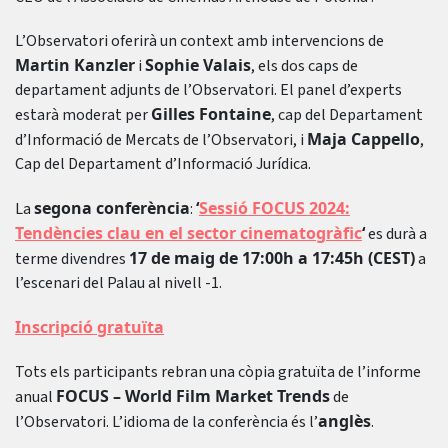
L’Observatori oferirà un context amb intervencions de
Martin Kanzler
Sophie Valais
i
, els dos caps de
departament adjunts de l’Observatori. El panel d’experts
Gilles Fontaine
estarà moderat per
, cap del Departament
Maja Cappello
d’Informació de Mercats de l’Observatori, i
,
Cap del Departament d’Informació Jurídica.
segona conferència
‘
Sessió FOCUS 2024:
La
:
Tendències clau en el sector cinematogràfic
‘
es durà a
17 de maig de 17:00h a 17:45h (CEST)
terme divendres
a
l’escenari del Palau al nivell -1.
Inscripció gratuïta
Tots els participants rebran una còpia gratuïta de l’informe
FOCUS – World Film Market Trends
anual
de
anglès
l’Observatori. L’idioma de la conferència és l’
.