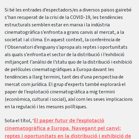
Si bé les entrades d’espectadors/es a diversos països gairebé
s’han recuperat de la crisi de la COVID-19, les tendències
estructurals semblen estar en marxa i la indústria
cinematogràfica s’enfronta a grans canvis al mercat, a la
societat i al clima. En aquest context, la conferència de
l’Observatori d’enguany s’apropa als reptes i oportunitats
als quals s’enfronta el sector de la distribució i l’exhibició
mitjançant l’anàlisi de l’statu quo de la distribució i exhibició
de pel·lícules cinematogràfiques a Europa davant les
tendències a llarg termini, tant des d’una perspectiva de
mercat com jurídica. El grup d’experts també explorarà el
paper de l’explotació cinematogràfica a mig termini
(econòmica, cultural i social), així com les seves implicacions
en la regulació i les mesures polítiques.
El paper futur de l’explotació
Sota el títol, ‘
cinematogràfica a Europa. Navegant pel canvi:
reptes i oportunitats en la distribució i exhibició de