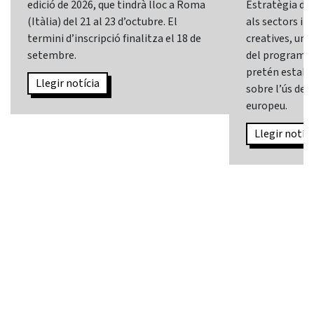
edició de 2026, que tindrà lloc a Roma
Estratègia d’In
(Itàlia) del 21 al 23 d’octubre. El
als sectors i l
termini d’inscripció finalitza el 18 de
creatives, una 
setembre.
del programa
pretén establi
Llegir notícia
sobre l’ús de l
europeu.
Llegir notíci