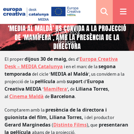
‘MEDIA AL MALDÀ’ US CONVIDA A LA PROJECCIÓ
21/05/2024
DE ‘MAMÍFERA’, AMB LA PRESÈNCIA DE LA
Notícies
DIRECTORA
dijous 30 de maig
Europa Creativa
El proper
, des d’
Desk – MEDIA Catalunya
segona
i en el marc de la
temporada
MEDIA al Maldà
del cicle ‘
‘, us convidem a la
pel·lícula
suport
Europa
projecció de la
amb
d’
Creativa
MEDIA
Mamífera
Liliana Torres
‘
‘, de
,
Cinema Maldà
Barcelona
al
de
.
presència de la directora i
Comptarem amb la
guionista del film, Liliana Torres,
i del productor
Gerard Marginedas
Distinto Films
presentaran
(
), que
la pel·lícula
abans de la projecció.