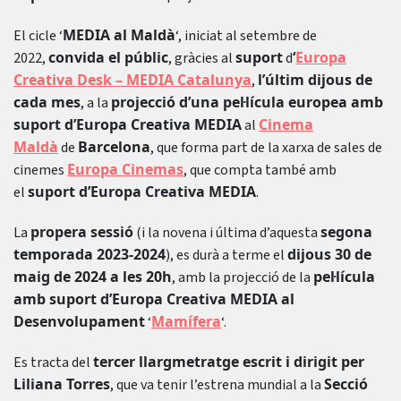
MEDIA al Maldà
El cicle ‘
‘, iniciat al setembre de
convida el públic
suport
‘
Europa
2022,
, gràcies al
d
Creativa Desk – MEDIA Catalunya
l’últim dijous de
,
cada mes
projecció d’una pel·lícula europea amb
, a la
suport d’Europa Creativa MEDIA
Cinema
al
Maldà
Barcelona
de
, que forma part de la xarxa de sales de
Europa Cinemas
cinemes
, que compta també amb
suport d’Europa Creativa MEDIA
el
.
propera sessió
segona
La
(i la novena i última d’aquesta
temporada 2023-2024
dijous 30 de
), es durà a terme el
maig de 2024 a les 20h
pel·lícula
, amb la projecció de la
amb suport d’Europa Creativa MEDIA al
Desenvolupament
Mamífera
‘
‘.
tercer llargmetratge escrit i dirigit per
Es tracta del
Liliana Torres
Secció
, que va tenir l’estrena mundial a la