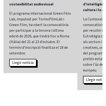
sostenibilitat audiovisual
d’Intel·ligènci
cultura i la c
El programa internacional Green Film
Lab, impulsat per TorinoFilmLab i
La Comissió E
Green Film, ha obert la convocatòria
convocatòria d
per participar a la tercera i última
per recollir o
edició de 2026, que tindrà lloc a Roma
Estratègia d’In
(Itàlia) del 21 al 23 d’octubre. El
als sectors i l
termini d’inscripció finalitza el 18 de
creatives, una 
setembre.
del programa
pretén establi
Llegir notícia
sobre l’ús de l
europeu.
Llegir notíci