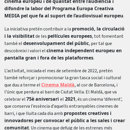
cinema europeu i de qualitat entre l’audiència i
difondre la labor del Programa Europa Creativa
MEDIA pel que fa al suport de l’audiovisual europeu
.
promoció, la circulació
La iniciativa pretén contribuir a la
i la visibilitat
pel·lícules europees
de les
, tot fomentant
desenvolupament del públic
també el
, per tal que
cinema independent europeu en
descobreixi i valori el
pantalla gran i fora de les plataformes
.
L’activitat, iniciada el mes de setembre de 2022, pretén
també reforçar i promocionar la gran tasca social i cultural
Cinema Maldà
que duu a terme el
, al cor de Barcelona, i
l’únic que perdura al barri de Ciutat Vella. El Maldà, que va
75è aniversari
2021
celebrar el
el
, és un cinema ‘diferent’,
que conserva l’essència d’aquells entranyables cinemes de
propostes creatives i
barri, i que lluita cada dia amb
innovadores per convocar el públic a les sales i crear
comunitat
. Un cinema que defuig de les estrenes més