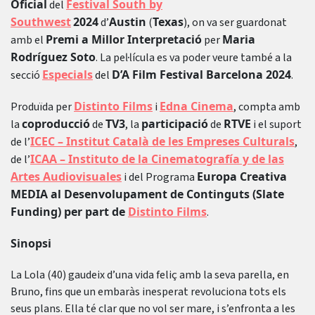
Oficial
Festival South by
del
Southwest
2024
Austin
Texas
d’
(
), on va ser guardonat
Premi a Millor Interpretació
Maria
amb el
per
Rodríguez Soto
. La pel·lícula es va poder veure també a la
Especials
D’A Film Festival Barcelona 2024
secció
del
.
Distinto Films
Edna Cinema
Produïda per
i
, compta amb
coproducció
TV3
participació
RTVE
la
de
, la
de
i el suport
ICEC – Institut Català de les Empreses Culturals
de l’
,
ICAA – Instituto de la Cinematografía y de las
de l’
Artes Audiovisuales
Europa Creativa
i del Programa
MEDIA al Desenvolupament de Continguts (Slate
Funding) per part de
Distinto Films
.
Sinopsi
La Lola (40) gaudeix d’una vida feliç amb la seva parella, en
Bruno, fins que un embaràs inesperat revoluciona tots els
seus plans. Ella té clar que no vol ser mare, i s’enfronta a les