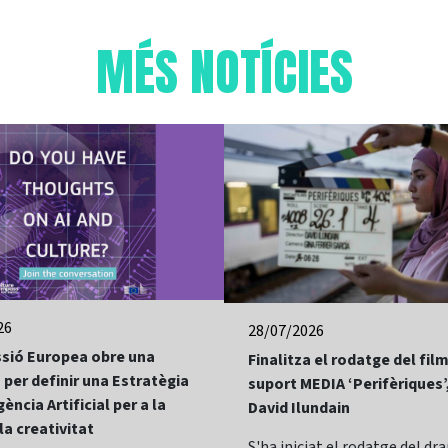
MÉS NOTÍCIES
26
28/07/2026
sió Europea obre una
Finalitza el rodatge del fi
 per definir una Estratègia
suport MEDIA ‘Perifèriques’
gència Artificial per a la
David Ilundain
 la creativitat
S'ha iniciat el rodatge del d