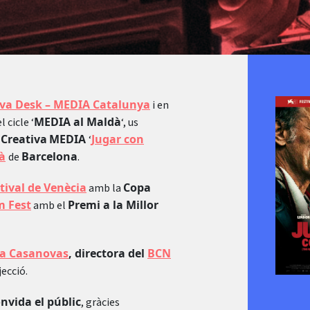
iva Desk – MEDIA Catalunya
i en
MEDIA al Maldà
l cicle ‘
‘, us
Creativa
MEDIA
Jugar con
‘
à
Barcelona
de
.
tival de Venècia
Copa
amb la
m Fest
Premi a la Millor
amb el
ta Casanovas
, directora del
BCN
jecció.
nvida el públic
, gràcies