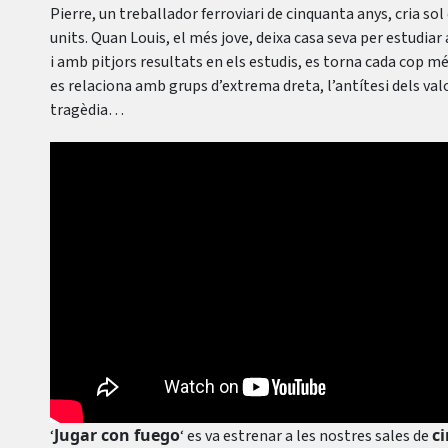
Pierre, un treballador ferroviari de cinquanta anys, cria sol
units. Quan Louis, el més jove, deixa casa seva per estudiar
i amb pitjors resultats en els estudis, es torna cada cop més
es relaciona amb grups d’extrema dreta, l’antítesi dels valo
tragèdia…
Jugar con fuego
c
‘
‘ es va estrenar a les nostres sales de