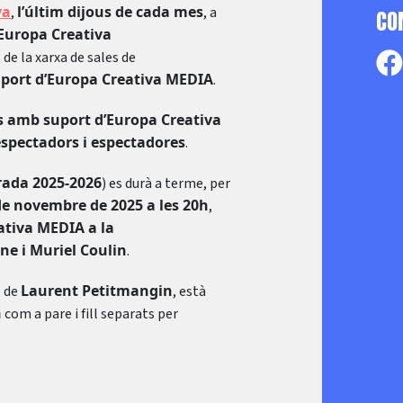
ya
l’últim dijous de cada mes
,
, a
CO
’Europa Creativa
 de la xarxa de sales de
port d’Europa Creativa MEDIA
.
les amb suport d’Europa Creativa
espectadors i espectadores
.
ada 2025-2026
) es durà a terme, per
de novembre de 2025 a les 20h
,
tiva MEDIA a la
ne i Muriel Coulin
.
Laurent Petitmangin
, de
, està
n
com a pare i fill separats per