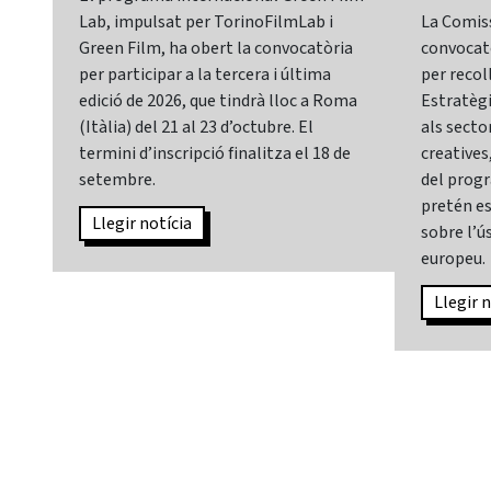
Lab, impulsat per TorinoFilmLab i
La Comis
Green Film, ha obert la convocatòria
convocatò
per participar a la tercera i última
per recol
edició de 2026, que tindrà lloc a Roma
Estratègia
(Itàlia) del 21 al 23 d’octubre. El
als sector
termini d’inscripció finalitza el 18 de
creatives,
setembre.
del prog
pretén es
Llegir notícia
sobre l’ús
europeu.
Llegir n