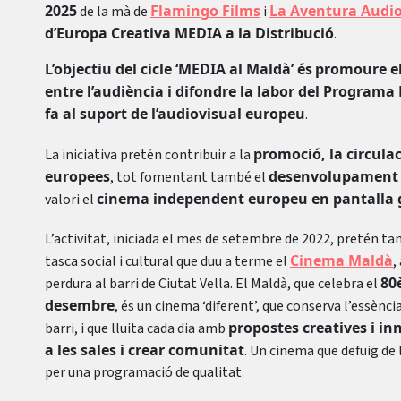
2025
Flamingo Films
La Aventura Audio
de la mà de
i
d’Europa Creativa MEDIA a la Distribució
.
L’objectiu del cicle ‘MEDIA al Maldà’ és
promoure el
entre l’audiència i difondre la labor del Program
fa al suport de l’audiovisual europeu
.
promoció, la circulaci
La iniciativa pretén contribuir a la
europees
desenvolupament d
, tot fomentant també el
cinema independent europeu en pantalla gr
valori el
L’activitat, iniciada el mes de setembre de 2022, pretén t
Cinema Maldà
tasca social i cultural que duu a terme el
,
80
perdura al barri de Ciutat Vella. El Maldà, que celebra el
desembre
, és un cinema ‘diferent’, que conserva l’essènc
propostes creatives i in
barri, i que lluita cada dia amb
a les sales i crear comunitat
. Un cinema que defuig de
per una programació de qualitat.