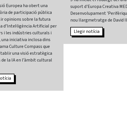
sió Europea ha obert una
suport d'Europa Creativa MED
ria de participació pública
Desenvolupament 'Perifèrique
lir opinions sobre la futura
nou llargmetratge de David I
 d’Intel·ligència Artificial per
Llegir notícia
s i les indústries culturals i
 una iniciativa inclosa dins
rama Culture Compass que
tablir una visió estratègica
 de la IA en l’àmbit cultural
otícia