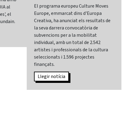
El programa europeu Culture Moves
El 
IA al
Europe, emmarcat dins d'Europa
It,
s', el
Creativa, ha anunciat els resultats de
cat
lundain.
la seva darrera convocatòria de
Mar
subvencions per a la mobilitat
Sec
individual, amb un total de 2.542
de 
artistes i professionals de la cultura
des
seleccionats i 1.596 projectes
sec
finançats.
Can
Llegir notícia
L