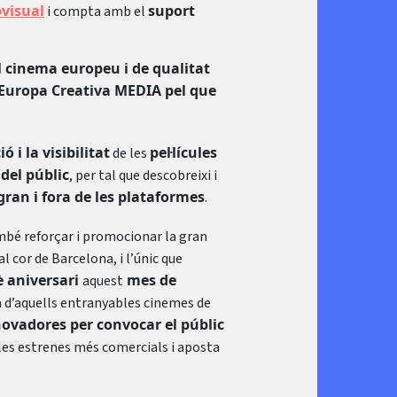
visual
suport
i compta amb el
 cinema europeu i de qualitat
a Europa Creativa MEDIA pel que
ó i la visibilitat
pel·lícules
de les
el públic
, per tal que descobreixi i
an i fora de les plataformes
.
ambé reforçar i promocionar la gran
 al cor de Barcelona, i l’únic que
è aniversari
mes de
aquest
ia d’aquells entranyables cinemes de
novadores per convocar el públic
 les estrenes més comercials i aposta