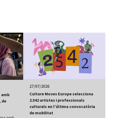
27/07/2026
24/
Culture Moves Europe selecciona
El 
lm amb
2.542 artistes i professionals
of 
, de
culturals en l’última convocatòria
Bay
de mobilitat
Sit
rama amb