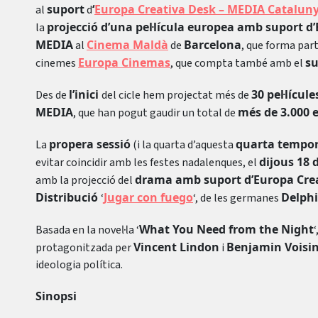
suport
‘
Europa Creativa Desk – MEDIA Catalun
al
d
projecció d’una pel·lícula europea amb suport d
la
MEDIA
Cinema Maldà
Barcelona
al
de
, que forma part
Europa Cinemas
su
cinemes
, que compta també amb el
l’inici
30 pel·lícu
Des de
del cicle hem projectat més de
MEDIA
més de 3.000 
, que han pogut gaudir un total de
propera sessió
quarta tempor
La
(i la quarta d’aquesta
dijous 18 
evitar coincidir amb les festes nadalenques, el
drama amb suport d’Europa Crea
amb la projecció del
Distribució
Jugar con fuego
Delphi
‘
‘, de les germanes
What You Need from the Night
Basada en la novel·la ‘
‘
Vincent Lindon
Benjamin Voisi
protagonitzada per
i
ideologia política.
Sinopsi