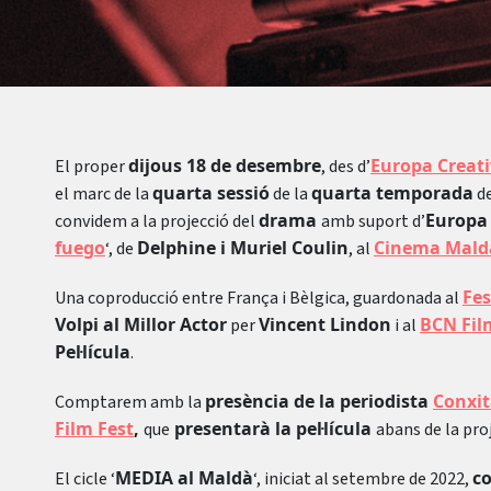
dijous 18 de desembre
Europa Creat
El proper
, des d’
quarta sessió
quarta temporada
el marc de la
de la
de
drama
Europa 
convidem a la projecció del
amb suport d’
fuego
Delphine i Muriel Coulin
Cinema Mald
‘, de
, al
Fes
Una coproducció entre França i Bèlgica, guardonada al
Volpi al Millor Actor
Vincent Lindon
BCN Fil
per
i al
Pel·lícula
.
presència de la periodista
Conxi
Comptarem amb la
Film Fest
,
presentarà la pel·lícula
que
abans de la pro
MEDIA al Maldà
co
El cicle ‘
‘, iniciat al setembre de 2022,