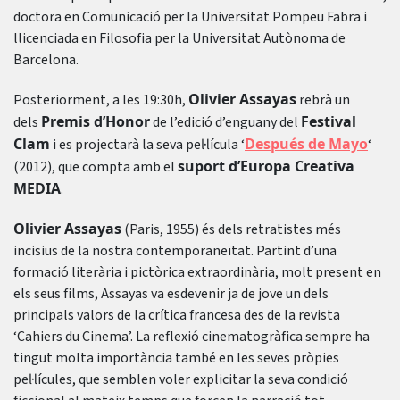
doctora en Comunicació per la Universitat Pompeu Fabra i
llicenciada en Filosofia per la Universitat Autònoma de
Barcelona.
Olivier Assayas
Posteriorment, a les 19:30h,
rebrà un
Premis d’Honor
Festival
dels
de l’edició d’enguany del
Clam
Después de Mayo
i es projectarà la seva pel·lícula ‘
‘
suport d’Europa Creativa
(2012), que compta amb el
MEDIA
.
Olivier Assayas
(Paris, 1955) és dels retratistes més
incisius de la nostra contemporaneïtat. Partint d’una
formació literària i pictòrica extraordinària, molt present en
els seus films, Assayas va esdevenir ja de jove un dels
principals valors de la crítica francesa des de la revista
‘Cahiers du Cinema’. La reflexió cinematogràfica sempre ha
tingut molta importància també en les seves pròpies
pel·lícules, que semblen voler explicitar la seva condició