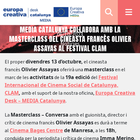
MEDIA CATALUNYA COL·LABORA AMB LA
06/10/2023
MASTERCLASS DEL CINEASTA FRANCÈS OLIVIER
Notícies
ASSAYAS AL FESTIVAL CLAM
divendres 13 d’octubre,
El proper
el cineasta
Olivier Assayas
masterclass
francès
oferirà una
en el
activitats
19a edició
Festival
marc de les
de la
del
Internacional de Cinema Social de Catalunya,
CLAM
,
Europa Creativa
amb el suport de la nostra oficina,
Desk – MEDIA Catalunya
.
Masterclass – Conversa
La
amb el guionista, director i
Olivier Assayas
crític de cinema francès
es durà a terme
Cinema Bages Centre
de Manresa
18h
al
, a les
,
Imma Merino
conduïda per la periodista i crítica de cinema
,