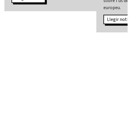
sobre l’ús de l
europeu.
Llegir notíci