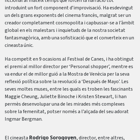
ficcional al mateix temps que forcen la narració tot
introduint un fort component d’improvisació. Ha esdevingut
un dels grans exponents del cinema francès, malgrat ser un
creador completament cosmopolita i capbussar-se a l’àmbit
global en els malestars i inquietuds de la nostra societat
fantasmagòrica, amb una sofisticació que el converteix en un
cineasta únic.
Ha competit en 9 ocasions al Festival de Canes, i ha obtingut
el premi al millor director per ‘Personal shopper’, mentre es
va endur el de millor guió a la Mostra de Venècia per la seva
reflexió política sobre la revolució a ‘Después de Mayo’. Les
seves moltes muses, entre les quals es troben les fascinants
Maggie Cheung, Juliette Binoche i Kristen Stewart, li han
permès desenvolupar una de les mirades més complexes
sobre la femenitat, potser només a l’alçada del seu adorat
Ingmar Bergman.
Rodrigo Sorogoyen
El cineasta
, director, entre altres,