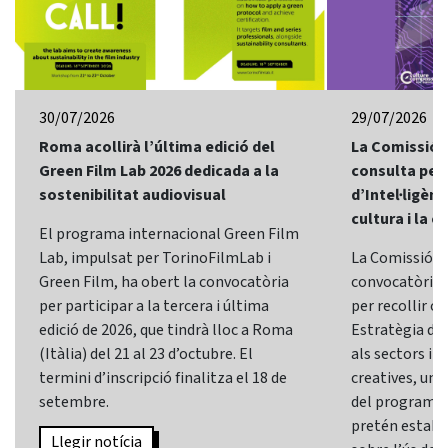
30/07/2026
29/07/2026
Roma acollirà l’última edició del
La Comissió 
Green Film Lab 2026 dedicada a la
consulta per 
sostenibilitat audiovisual
d’Intel·ligènci
cultura i la c
El programa internacional Green Film
Lab, impulsat per TorinoFilmLab i
La Comissió E
Green Film, ha obert la convocatòria
convocatòria d
per participar a la tercera i última
per recollir o
edició de 2026, que tindrà lloc a Roma
Estratègia d’In
(Itàlia) del 21 al 23 d’octubre. El
als sectors i l
termini d’inscripció finalitza el 18 de
creatives, una 
setembre.
del programa
pretén establi
Llegir notícia