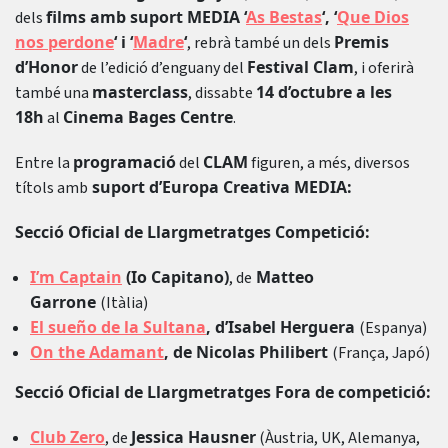
films amb suport MEDIA ‘
As Bestas
‘, ‘
Que Dios
dels
nos perdone
‘ i ‘
Madre
‘
Premis
, rebrà també un dels
d’Honor
Festival Clam
de l’edició d’enguany del
, i oferirà
masterclass
14 d’octubre a les
també una
, dissabte
18h
Cinema Bages Centre
al
.
programació
CLAM
Entre la
del
figuren, a més, diversos
suport d’Europa Creativa MEDIA:
títols amb
Secció Oficial de Llargmetratges Competició:
I’m Captain
(Io Capitano)
Matteo
, de
Garrone
(Itàlia)
El sueño de la Sultana
, d’Isabel Herguera
(Espanya)
On the Adamant
, de Nicolas Philibert
(França, Japó)
Secció Oficial de Llargmetratges Fora de competició:
Club Zero
Jessica Hausner
, de
(Àustria, UK, Alemanya,