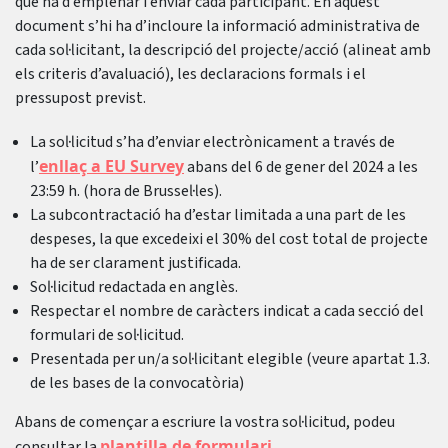
que ha d’emplenar i enviar cada participant. En aquest
document s’hi ha d’incloure la informació administrativa de
cada sol·licitant, la descripció del projecte/acció (alineat amb
els criteris d’avaluació), les declaracions formals i el
pressupost previst.
La sol·licitud s’ha d’enviar electrònicament a través de
enllaç a EU Survey
l’
abans del 6 de gener del 2024 a les
23:59 h. (hora de Brussel·les).
La subcontractació ha d’estar limitada a una part de les
despeses, la que excedeixi el 30% del cost total de projecte
ha de ser clarament justificada.
Sol·licitud redactada en anglès.
Respectar el nombre de caràcters indicat a cada secció del
formulari de sol·licitud.
Presentada per un/a sol·licitant elegible (veure apartat 1.3.
de les bases de la convocatòria)
Abans de començar a escriure la vostra sol·licitud, podeu
plantilla de formulari
consultar la
.