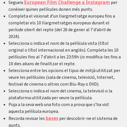
European Film Challenge a Instagram
Segueix
per
conèixer quines pel·lícules donen més punts.
Completa el visionat d’un llargmetratge europeu fins a
completar els 10 llargmetratges europeus durant el
període obert del repte (del 26 de gener al 7 d’abril de
2024).
Selecciona o indica el nom de la pel·lícula vista (títol
original o títol internacional en anglès). Completa les 10
pel·lícules fins al 7 d’abril a les 23:59h i/o modifica-les fins a
10 dies abans de finalitzar el repte.
Selecciona entre les opcions el tipus de mitjà utilitzat per
veure les pel·lícules (sala de cinema, televisió, Internet,
festival de cinema o altres com Blu-Ray o DVD).
Selecciona o indica el nom del cinema, la televisió o la
plataforma utilitzada per veure la pel·lícula.
Puja a la seva web una foto com a prova que s’ha vist
aquesta pel·lícula europea.
bases
Recorda revisar les
per descobrir-ne el sistema de
punts.