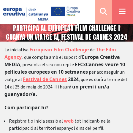
29/01/2024
PARTICIPA AL EUROPEAN FILM CHALLENGE I
GUANYA UN VIATGE AL FESTIVAL DE CANNES 2024
Notícies
European Film Challenge
The Film
La iniciativa
de
Agency
,
Europa Creativa
que compta amb el suport d’
MEDIA
EFCxCannes
veure 10
, presenta el seu nou repte
:
pel·lícules europees en 10 setmanes
per aconseguir un
Festival de Cannes
2024
viatge al
, que es durà a terme del
un premi i un/a
14 al 25 de maig de 2024. Hi haurà
guanyador/a.
Com participar-hi?
web
Registra’t o inicia sessió al
tot indicant-ne la
participació al territori espanyol dins del perfil.