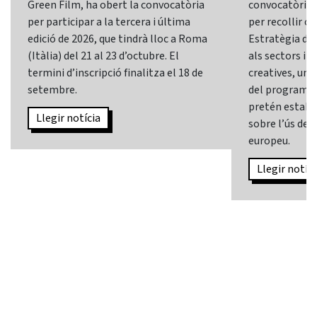
Green Film, ha obert la convocatòria
convocatòria d
per participar a la tercera i última
per recollir o
edició de 2026, que tindrà lloc a Roma
Estratègia d’In
(Itàlia) del 21 al 23 d’octubre. El
als sectors i l
termini d’inscripció finalitza el 18 de
creatives, una 
setembre.
del programa
pretén establi
Llegir notícia
sobre l’ús de l
europeu.
Llegir notíci