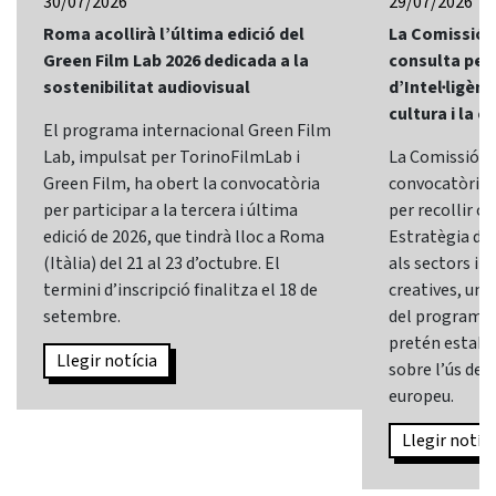
30/07/2026
29/07/2026
Roma acollirà l’última edició del
La Comissió 
Green Film Lab 2026 dedicada a la
consulta per 
sostenibilitat audiovisual
d’Intel·ligènci
cultura i la c
El programa internacional Green Film
Lab, impulsat per TorinoFilmLab i
La Comissió E
Green Film, ha obert la convocatòria
convocatòria d
per participar a la tercera i última
per recollir o
edició de 2026, que tindrà lloc a Roma
Estratègia d’In
(Itàlia) del 21 al 23 d’octubre. El
als sectors i l
termini d’inscripció finalitza el 18 de
creatives, una 
setembre.
del programa
pretén establi
Llegir notícia
sobre l’ús de l
europeu.
Llegir notíci