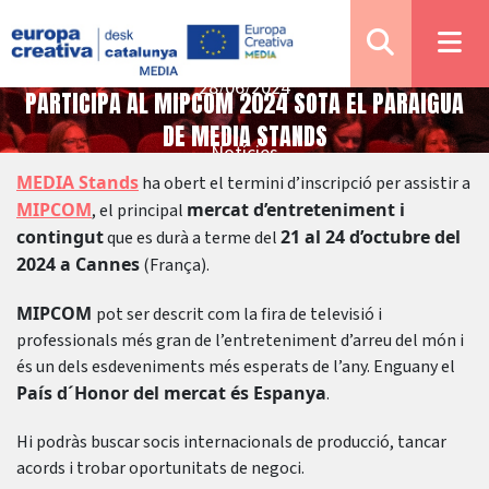
28/06/2024
PARTICIPA AL MIPCOM 2024 SOTA EL PARAIGUA
DE MEDIA STANDS
Notícies
MEDIA Stands
ha obert el termini d’inscripció per assistir a
MIPCOM
mercat d’entreteniment i
, el principal
contingut
21 al 24 d’octubre del
que es durà a terme del
2024 a Cannes
(França).
MIPCOM
pot ser descrit com la fira de televisió i
professionals més gran de l’entreteniment d’arreu del món i
és un dels esdeveniments més esperats de l’any. Enguany el
País d´Honor del mercat és Espanya
.
Hi podràs buscar socis internacionals de producció, tancar
acords i trobar oportunitats de negoci.