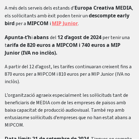
Europa Creativa MEDIA
A més dels serveis dels estands d’
,
descompte early
els sol·licitants amb èxit poden tenir un
bird
MIPCOM
MIP Junior
per a
i
.
Apunta-t’h
abans
12 d’agost de 2024
i
del
per tenir una
arifa de 820 euros a MIPCOM i 740 euros a MIP
t
Junior (IVA no inclòs).
A partir del 12 d’agost, les tarifes continuaran creixent fins a
870 euros per a MIPCOM i 810 euros per a MIP Junior (IVA no
inclòs).
L’organització agraeix especialment les sol·licituds tant de
beneficiaris de MEDIA com de les empreses de països amb
baixa capacitat de producció audiovisual. També rep amb
entusiasme sol·licituds d’empreses que no han estat abans a
MIPCOM.
Data límit:
21 de setembre de 2024