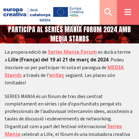
30/11/2023
PARTICIPA AL SERIES MANIA FORUM 2024 AMB
MEDIA STANDS
Notícies
Series Mania Forum
La propera edició de
es durà a terme
Lille (França) del 19 al 21 de març de 2024
a
. Podeu
MEDIA
inscriure-us per participar-hi sota el paraigua de
Stands
enllaç
a través de l’
següent. Les places són
limitades!
SERIES MANIA és un fòrum de tres dies centrat
completament en sèries i ple d’oportunitats perquè els
professionals de l’audiovisual intercanviïn idees, assisteixin a
taules de discussió i esdeveniments de networking.
Series
Organitzat com a part del festival internacional
Mania
celebrat a Lille, el fòrum és una incubadora creativa