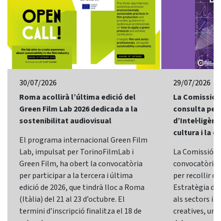
30/07/2026
29/07/2026
Roma acollirà l’última edició del
La Comissió 
Green Film Lab 2026 dedicada a la
consulta per 
sostenibilitat audiovisual
d’Intel·ligènci
cultura i la c
El programa internacional Green Film
Lab, impulsat per TorinoFilmLab i
La Comissió E
Green Film, ha obert la convocatòria
convocatòria d
per participar a la tercera i última
per recollir o
edició de 2026, que tindrà lloc a Roma
Estratègia d’In
(Itàlia) del 21 al 23 d’octubre. El
als sectors i l
termini d’inscripció finalitza el 18 de
creatives, una 