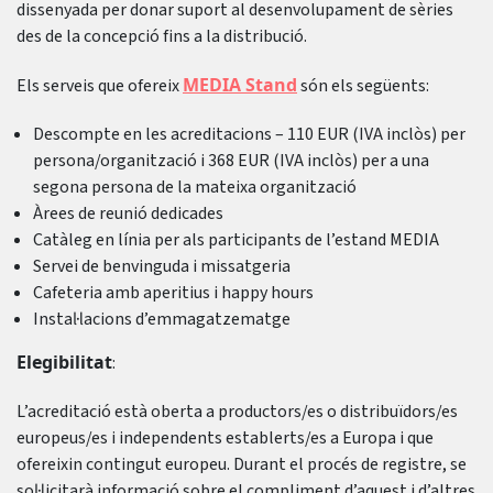
dissenyada per donar suport al desenvolupament de sèries
des de la concepció fins a la distribució.
MEDIA Stand
Els serveis que ofereix
són els següents:
Descompte en les acreditacions – 110 EUR (IVA inclòs) per
persona/organització i 368 EUR (IVA inclòs) per a una
segona persona de la mateixa organització
Àrees de reunió dedicades
Catàleg en línia per als participants de l’estand MEDIA
Servei de benvinguda i missatgeria
Cafeteria amb aperitius i happy hours
Instal·lacions d’emmagatzematge
Elegibilitat
:
L’acreditació està oberta a productors/es o distribuïdors/es
europeus/es i independents establerts/es a Europa i que
ofereixin contingut europeu. Durant el procés de registre, se
sol·licitarà informació sobre el compliment d’aquest i d’altres