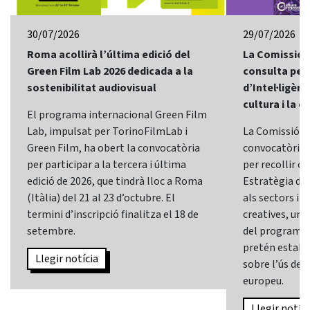
30/07/2026
29/07/2026
Roma acollirà l’última edició del
La Comissió 
Green Film Lab 2026 dedicada a la
consulta per 
sostenibilitat audiovisual
d’Intel·ligènci
cultura i la c
El programa internacional Green Film
Lab, impulsat per TorinoFilmLab i
La Comissió E
Green Film, ha obert la convocatòria
convocatòria d
per participar a la tercera i última
per recollir o
edició de 2026, que tindrà lloc a Roma
Estratègia d’In
(Itàlia) del 21 al 23 d’octubre. El
als sectors i l
termini d’inscripció finalitza el 18 de
creatives, una 
setembre.
del programa
pretén establi
Llegir notícia
sobre l’ús de l
europeu.
Llegir notíci