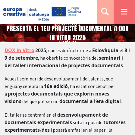
02/07/2025
PRESENTA EL TEU PROJECTE DOCUMENTAL A DOX
IN VITRO 2025
Notícies
DOX in Vitro
2025
Eslovàquia
8 i
, que es durà a terme a
el
9 de setembre
seminari i
, ha obert la convocatòria del
del taller internacional de projectes documentals
.
Aquest seminari de desenvolupament de talents, que
16a edició
enguany celebra la
, ha estat concebut per
projectes documentals que explorin noves
a
visions
documental a l’era digital
del que pot ser un
.
desenvolupament de
El taller se centrarà en el
documentals experimentals
tutors/es
sota la guia de
experimentats
des
/
i posarà èmfasi en el paper i la