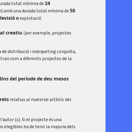
24
durada total mínima de
50
ie) amb una durada total mínima de
levisió
o
explotació
l creatiu
(per exemple, projectes
 de distribució i màrqueting conjunta,
tran com a diferents projectes de la
e dins del període de deu mesos
rets
relatius al material artístic del
autor (s). Si el projecte és una
s elegibles ha de tenir la majoria dels