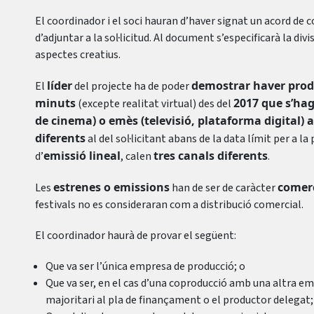
El coordinador i el soci hauran d’haver signat un acord d
d’adjuntar a la sol·licitud. Al document s’especificarà la divi
aspectes creatius.
líder
demostrar haver prod
El
del projecte ha de poder
minuts
2017 que s’hag
(excepte realitat virtual) des del
de cinema) o emès (televisió, plataforma digital) 
diferents
al del sol·licitant abans de la data límit per a la 
emissió lineal
tres canals diferents
d’
, calen
.
estrenes o emissions
comerc
Les
han de ser de caràcter
festivals no es consideraran com a distribució comercial.
El coordinador haurà de provar el següent:
Que va ser l’única empresa de producció; o
Que va ser, en el cas d’una coproducció amb una altra e
majoritari al pla de finançament o el productor delegat;