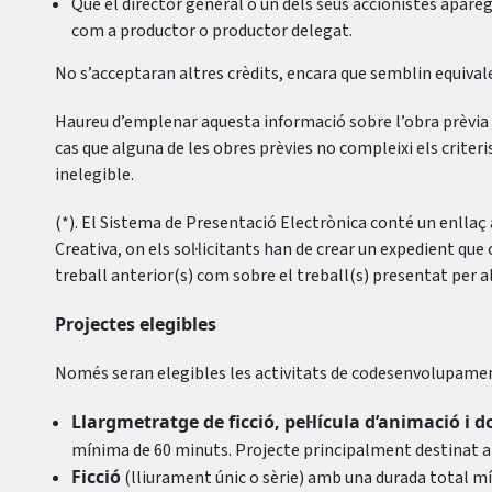
Que el director general o un dels seus accionistes apareg
com a productor o productor delegat.
No s’acceptaran altres crèdits, encara que semblin equival
Haureu d’emplenar aquesta informació sobre l’obra prèvia en
cas que alguna de les obres prèvies no compleixi els criteris
inelegible.
(*). El Sistema de Presentació Electrònica conté un enllaç
Creativa, on els sol·licitants han de crear un expedient que
treball anterior(s) com sobre el treball(s) presentat per 
Projectes elegibles
Només seran elegibles les activitats de codesenvolupamen
Llargmetratge de ficció, pel·lícula d’animació i
mínima de 60 minuts. Projecte principalment destinat a
Ficció
(lliurament únic o sèrie) amb una durada total 