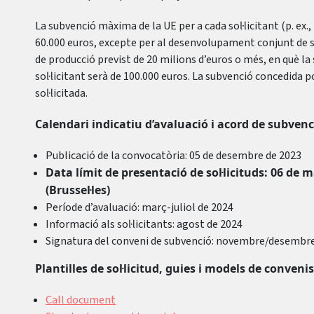
La subvenció màxima de la UE per a cada sol·licitant (p. ex.,
60.000 euros, excepte per al desenvolupament conjunt de s
de producció previst de 20 milions d’euros o més, en què l
sol·licitant serà de 100.000 euros. La subvenció concedida po
sol·licitada.
Calendari indicatiu d’avaluació i acord de subvenc
Publicació de la convocatòria: 05 de desembre de 2023
Data límit de presentació de sol·licituds: 06 de m
(Brussel·les)
Període d’avaluació: març-juliol de 2024
Informació als sol·licitants: agost de 2024
Signatura del conveni de subvenció: novembre/desembre
Plantilles de sol·licitud, guies i models de conven
Call document