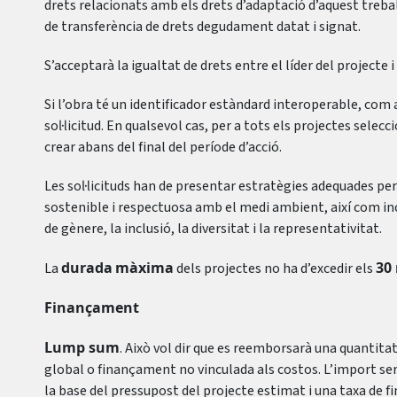
drets relacionats amb els drets d’adaptació d’aquest treba
de transferència de drets degudament datat i signat.
S’acceptarà la igualtat de drets entre el líder del projecte i 
Si l’obra té un identificador estàndard interoperable, com a
sol·licitud. En qualsevol cas, per a tots els projectes selec
crear abans del final del període d’acció.
Les sol·licituds han de presentar estratègies adequades pe
sostenible i respectuosa amb el medi ambient, així com inc
de gènere, la inclusió, la diversitat i la representativitat.
durada
màxima
30
La
dels projectes no ha d’excedir els
Finançament
Lump sum
. Això vol dir que es reemborsarà una quantitat
global o finançament no vinculada als costos. L’import ser
la base del pressupost del projecte estimat i una taxa de 