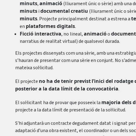
minuts
animació
,
(lliurament únic o sèrie) amb una 
minuts
documental
creatiu
i
(lliurament únic o sèr
minuts
te
. Projecte principalment destinat a estrena a
plataformes digitals
en
.
Ficció interactiva
animació
documenta
, no lineal,
o
narratius de realitat virtual) de qualsevol durada.
Els projectes dissenyats com una sèrie, amb una estratègia
s’hauran de presentar com una sèrie en conjunt. No s’adme
mateixa sol·licitud.
no ha de tenir previst
l’inici del rodatg
El projecte
posterior a la data límit de la convocatòria
.
majoria dels d
El sol·licitant ha de provar que posseeix la
projecte a la data límit de presentació de la sol·licitud.
S’hi adjuntarà un contracte degudament datat i signat per l’
adaptació d’una obra existent, el coordinador o un dels soci