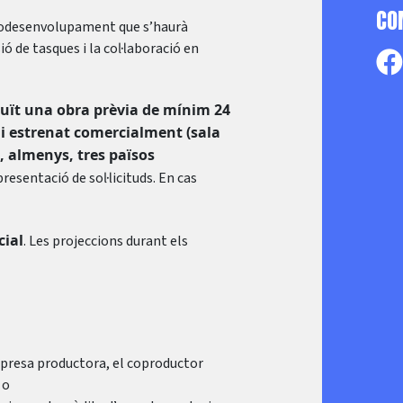
CO
e codesenvolupament que s’haurà
sió de tasques i la col·laboració en
uït una obra prèvia de mínim 24
i estrenat comercialment (sala
a, almenys, tres països
presentació de sol·licituds. En cas
ial
. Les projeccions durant els
mpresa productora, el coproductor
 o