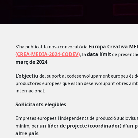
Europa Creativa M
S’ha publicat la nova convocatòria
(CREA-MEDIA-2024-CODEV)
data límit
, la
de presentaci
març de 2024
.
L’objectiu
del suport al codesenvolupament europeu és do
productores europees que estan desenvolupant obres amb u
internacional.
Sol·licitants elegibles
Empreses europees i independents de producció audiovisu
un líder de projecte (coordinador) d’un pa
mínim, per
altre país
.