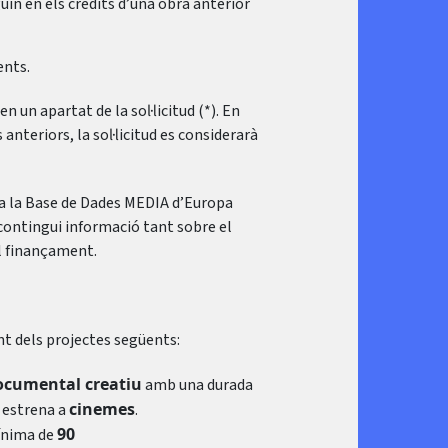
uin en els crèdits d’una obra anterior
ents.
 un apartat de la sol·licitud (*). En
 anteriors, la sol·licitud es considerarà
 a la Base de Dades MEDIA d’Europa
 contingui informació tant sobre el
al finançament.
t dels projectes següents:
 documental creatiu
amb una durada
cinemes
 estrena a
.
90
mínima de