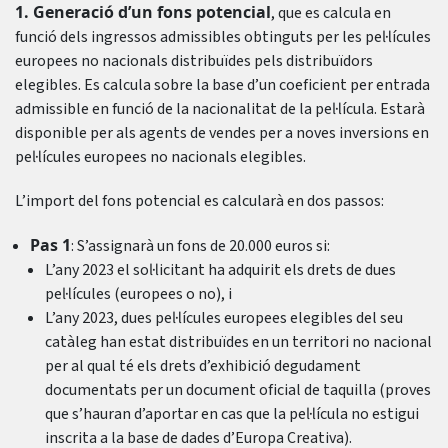
1. Generació d’un fons potencial
, que es calcula en
funció dels ingressos admissibles obtinguts per les pel·lícules
europees no nacionals distribuïdes pels distribuïdors
elegibles. Es calcula sobre la base d’un coeficient per entrada
admissible en funció de la nacionalitat de la pel·lícula. Estarà
disponible per als agents de vendes per a noves inversions en
pel·lícules europees no nacionals elegibles.
L’import del fons potencial es calcularà en dos passos:
Pas 1
: S’assignarà un fons de 20.000 euros si:
L’any 2023 el sol·licitant ha adquirit els drets de dues
pel·lícules (europees o no), i
L’any 2023, dues pel·lícules europees elegibles del seu
catàleg han estat distribuïdes en un territori no nacional
per al qual té els drets d’exhibició degudament
documentats per un document oficial de taquilla (proves
que s’hauran d’aportar en cas que la pel·lícula no estigui
inscrita a la base de dades d’Europa Creativa).