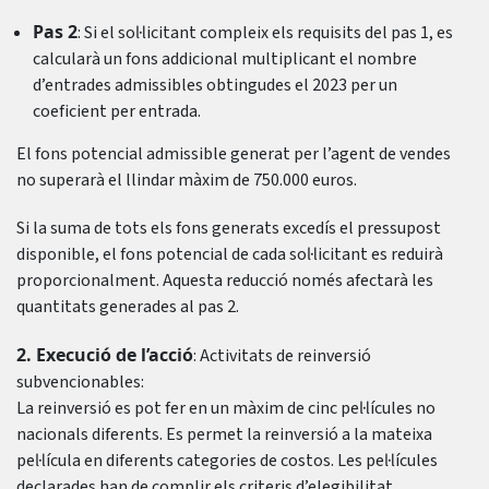
Pas 2
: Si el sol·licitant compleix els requisits del pas 1, es
calcularà un fons addicional multiplicant el nombre
d’entrades admissibles obtingudes el 2023 per un
coeficient per entrada.
El fons potencial admissible generat per l’agent de vendes
no superarà el llindar màxim de 750.000 euros.
Si la suma de tots els fons generats excedís el pressupost
disponible, el fons potencial de cada sol·licitant es reduirà
proporcionalment. Aquesta reducció només afectarà les
quantitats generades al pas 2.
2. Execució de l’acció
: Activitats de reinversió
subvencionables:
La reinversió es pot fer en un màxim de cinc pel·lícules no
nacionals diferents. Es permet la reinversió a la mateixa
pel·lícula en diferents categories de costos. Les pel·lícules
declarades han de complir els criteris d’elegibilitat