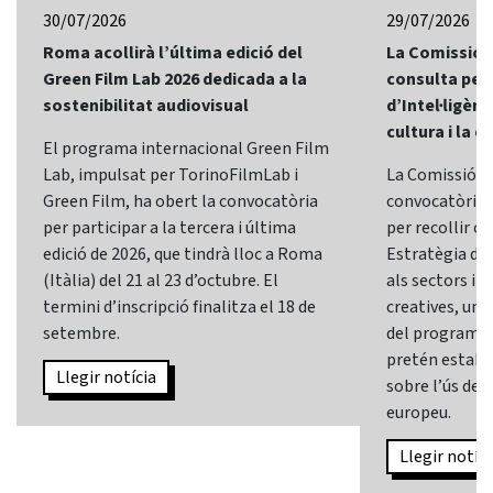
30/07/2026
29/07/2026
Roma acollirà l’última edició del
La Comissió 
Green Film Lab 2026 dedicada a la
consulta per 
sostenibilitat audiovisual
d’Intel·ligènci
cultura i la c
El programa internacional Green Film
Lab, impulsat per TorinoFilmLab i
La Comissió E
Green Film, ha obert la convocatòria
convocatòria d
per participar a la tercera i última
per recollir o
edició de 2026, que tindrà lloc a Roma
Estratègia d’In
(Itàlia) del 21 al 23 d’octubre. El
als sectors i l
termini d’inscripció finalitza el 18 de
creatives, una 
setembre.
del programa
pretén establi
Llegir notícia
sobre l’ús de l
europeu.
Llegir notíci