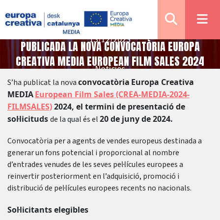
13/12/2023
PUBLICADA LA NOVA CONVOCATÒRIA EUROPA
CREATIVA MEDIA EUROPEAN FILM SALES 2024
Notícies
convocatòria
Europa Creativa
S’ha publicat la nova
MEDIA
European Film Sales (CREA-MEDIA-2024-
FILMSALES)
2024, el termini de presentació de
sol·licituds
20 de juny de 2024.
de la qual és el
Convocatòria per a agents de vendes europeus destinada a
generar un fons potencial i proporcional al nombre
d’entrades venudes de les seves pel·lícules europees a
reinvertir posteriorment en l’adquisició, promoció i
distribució de pel·lícules europees recents no nacionals.
Sol·licitants elegibles