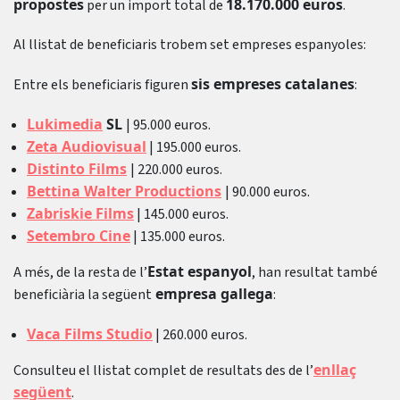
propostes
18.170.000 euros
per un import total de
.
Al llistat de beneficiaris trobem set empreses espanyoles:
sis empreses catalanes
Entre els beneficiaris figuren
:
Lukimedia
SL
| 95.000 euros.
Zeta Audiovisual
| 195.000 euros.
Distinto Films
| 220.000 euros.
Bettina Walter Productions
| 90.000 euros.
Zabriskie Films
| 145.000 euros.
Setembro Cine
| 135.000 euros.
Estat espanyol
A més, de la resta de l’
, han resultat també
empresa gallega
beneficiària la següent
:
Vaca Films Studio
| 260.000 euros.
enllaç
Consulteu el llistat complet de resultats des de l’
següent
.