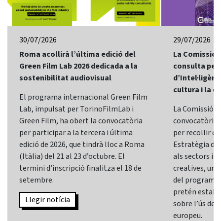
30/07/2026
29/07/2026
Roma acollirà l’última edició del
La Comissió 
Green Film Lab 2026 dedicada a la
consulta per 
sostenibilitat audiovisual
d’Intel·ligènci
cultura i la c
El programa internacional Green Film
Lab, impulsat per TorinoFilmLab i
La Comissió E
Green Film, ha obert la convocatòria
convocatòria d
per participar a la tercera i última
per recollir o
edició de 2026, que tindrà lloc a Roma
Estratègia d’In
(Itàlia) del 21 al 23 d’octubre. El
als sectors i l
termini d’inscripció finalitza el 18 de
creatives, una 
setembre.
del programa
pretén establi
Llegir notícia
sobre l’ús de l
europeu.