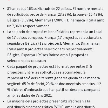
S’han rebut 163 sol·licituds de 22 països. El nombre més alt
de sol·licituds prové de França (23,93%), Espanya (10,43%),
Bèlgica (8,59%), Alemanya (7,98%) i Dinamarca i Itàlia amb
un 7,36% respectivament.
La selecció de propostes beneficiàries representa un total
de 17 països europeus: França (17 projectes seleccionats),
seguida de Bèlgica (12 projectes), Alemanya, Dinamarca i
Itàlia amb 8 projectes seleccionats respectivament i
Bèlgica, Espanya i Països Baixos amb 7 propostes
seleccionades cadascun.
Cada paquet de projectes està format per entre 3 i 5
projectes. Entre les sol·licituds seleccionades, la
representació dels diferents gèneres queda de la manera
següent: 65 % de ficció, 23 % de documentals creatius i 12
% d’obres d’animació que han patit un descens comparat
amb les dades de l’any 2021.
La majoria dels projectes presentats s’adrecen a la
distribució cinematogràfica (57%), amb la distribució