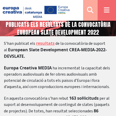
12/06/2023
PUBLICATS ELS RESULTATS DE LA CONVOCATÒRIA
EUROPEAN SLATE DEVELOPMENT 2022
Notícies
resultats
S’han publicat els
de la convocatòria de suport
European Slate Development CREA-MEDIA-2022-
al
DEVSLATE.
Europa Creativa MEDIA
ha incrementat la capacitat dels
operadors audiovisuals de fer obres audiovisuals amb
potencial de circulació a tots els països d’Europa i fora
d’aquesta, així com coproduccions europees i internacionals.
163 sol·licituds
En aquesta convocatòria s’han rebut
per al
suport al desenvolupament de contingut de slates (paquets
86
de projectes). De totes, han resultat seleccionades