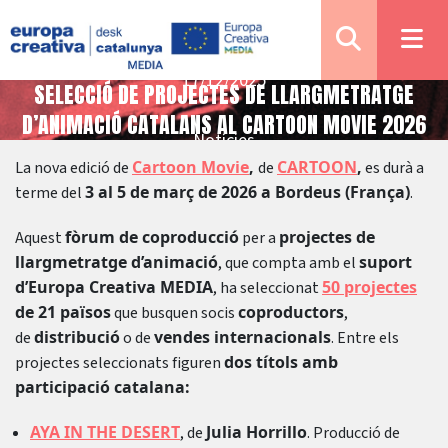
17/12/2025
SELECCIÓ DE PROJECTES DE LLARGMETRATGE
D’ANIMACIÓ CATALANS AL CARTOON MOVIE 2026
Notícies
Cartoon Movie
,
CARTOON
,
La nova edició de
de
es durà a
3 al 5 de març de 2026 a Bordeus (França)
terme del
.
fòrum de coproducció
projectes de
Aquest
per a
llargmetratge d’animació
suport
, que compta amb el
d’Europa Creativa MEDIA
50 projectes
, ha seleccionat
de 21 països
coproductors
que busquen socis
,
distribució
vendes internacionals
de
o de
. Entre els
dos títols amb
projectes seleccionats figuren
participació catalana:
AYA IN THE DESERT
Julia Horrillo
, de
. Producció de