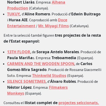
Norbert Llaràs
Alhena
. Empresa:
Production
(Catalunya).
TUKUY
,
Aline Romero
Edwin Buitrago
d’
. Producció d’
Huraa AIE
Doce
i
. Coproducció amb
Entertainment
Mr. Miyagi Films
/
(Catalunya).
tres projectes de la resta
Entre la selecció també figuren
de l’Estat espanyol:
13TH FLOOR
Soraya Antelo Morales
, de
. Producció de
Paula Mariña
Treboamedia
s. Empresa:
(Espanya).
CARMEN AND THE WOODEN SPOON
Carlos
, de
Gomez-Mira Sagrado
. Producció de Rossana Giacomelli
Thinkwild Studios
Soto. Empresa:
(Espanya).
SILENCE SOMETIMES
Álvaro Robles
, d’
. Producció de
Néstor López
Filmakers
. Empresa:
Monkeys
(Espanya).
llistat complet de
projectes selccionats
.
Consulteu el