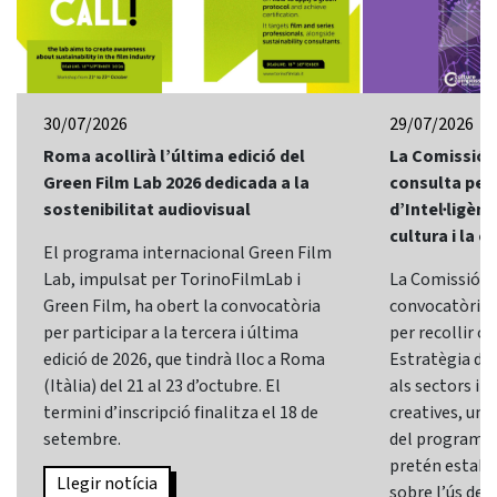
30/07/2026
29/07/2026
Roma acollirà l’última edició del
La Comissió 
Green Film Lab 2026 dedicada a la
consulta per 
sostenibilitat audiovisual
d’Intel·ligènci
cultura i la c
El programa internacional Green Film
Lab, impulsat per TorinoFilmLab i
La Comissió E
Green Film, ha obert la convocatòria
convocatòria d
per participar a la tercera i última
per recollir o
edició de 2026, que tindrà lloc a Roma
Estratègia d’In
(Itàlia) del 21 al 23 d’octubre. El
als sectors i l
termini d’inscripció finalitza el 18 de
creatives, una 
setembre.
del programa
pretén establi
Llegir notícia
sobre l’ús de l