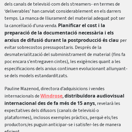
dels canals de televisió com dels streamers- en termes de
‘deliverables’ han canviat considerablement en els darrers
temps. La manca de lliurament del material adequat pot ser
Planificar el cost i la
la cancel·lació d’una venda.
preparació de la documentació necessària i els
arxius de difusió durant la postproducció és clau
per
evitar sobrecostos pressupostaris. Després de la
desmaterialització del subministrament de material (fins fa
poc encara s’entregaven cintes), les exigències quant a les
especificacions dels arxius continuen evolucionant allunyant-
se dels models estandarditzats.
Pauline Mazenod, directora d’adquisicions i vendes
Windrose
distribuïdora audiovisual
internacionals de
,
internacional des de fa més de 15 anys
, revelarà les
expectatives dels difusors (canals de televisió o
plataformes), inclosos exemples pràctics, perquè els/les
productors/es puguin anticipar-se i satisfer-les de manera
eficient.