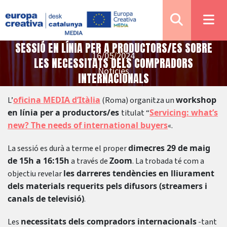
SESSIÓ EN LÍNIA PER A PRODUCTORS/ES SOBRE
16/05/2024
LES NECESSITATS DELS COMPRADORS
Notícies
INTERNACIONALS
oficina MEDIA d’Itàlia
workshop
L’
(Roma) organitza un
en línia per a productors/es
Servicing: what’s
titulat “
new? The needs of international buyers
«.
dimecres 29 de maig
La sessió es durà a terme el proper
de 15h a 16:15h
Zoom
a través de
. La trobada té com a
les darreres tendències en lliurament
objectiu revelar
dels materials requerits pels difusors (streamers i
canals de televisió)
.
necessitats dels compradors internacionals
Les
-tant