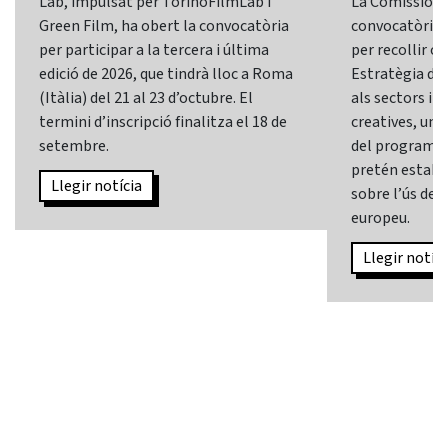
Lab, impulsat per TorinoFilmLab i
La Comissió E
Green Film, ha obert la convocatòria
convocatòria d
per participar a la tercera i última
per recollir o
edició de 2026, que tindrà lloc a Roma
Estratègia d’In
(Itàlia) del 21 al 23 d’octubre. El
als sectors i l
termini d’inscripció finalitza el 18 de
creatives, una 
setembre.
del programa
pretén establi
Llegir notícia
sobre l’ús de l
europeu.
Llegir notíci