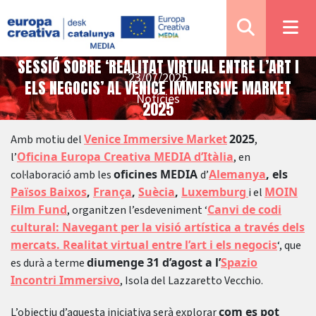
SESSIÓ SOBRE ‘REALITAT VIRTUAL ENTRE L’ART I
23/07/2025
ELS NEGOCIS’ AL VENICE IMMERSIVE MARKET
Notícies
2025
Venice Immersive Market
2025
Amb motiu del
,
Oficina Europa Creativa MEDIA d’Itàlia
l’
, en
oficines MEDIA
Alemanya
, els
col·laboració amb les
d’
Països Baixos
,
França
,
Suècia
,
Luxemburg
MOIN
i el
Film Fund
Canvi de codi
, organitzen l’esdeveniment ‘
cultural: Navegant per la visió artística a través dels
mercats. Realitat virtual entre l’art i els negocis
‘, que
diumenge 31 d’agost a l’
Spazio
es durà a terme
Incontri Immersivo
, Isola del Lazzaretto Vecchio.
com es pot
L’objectiu d’aquesta iniciativa serà explorar