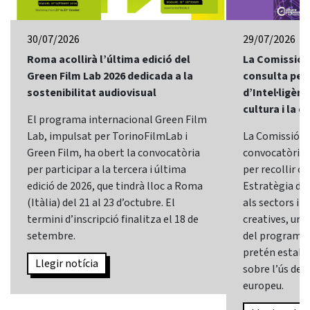
30/07/2026
29/07/2026
Roma acollirà l’última edició del
La Comissió 
Green Film Lab 2026 dedicada a la
consulta per 
sostenibilitat audiovisual
d’Intel·ligènci
cultura i la c
El programa internacional Green Film
Lab, impulsat per TorinoFilmLab i
La Comissió E
Green Film, ha obert la convocatòria
convocatòria d
per participar a la tercera i última
per recollir o
edició de 2026, que tindrà lloc a Roma
Estratègia d’In
(Itàlia) del 21 al 23 d’octubre. El
als sectors i l
termini d’inscripció finalitza el 18 de
creatives, una 
setembre.
del programa
pretén establi
Llegir notícia
sobre l’ús de l
europeu.