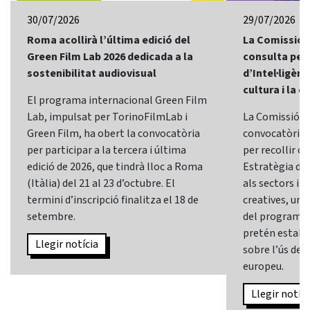
30/07/2026
29/07/2026
Roma acollirà l’última edició del
La Comissió 
Green Film Lab 2026 dedicada a la
consulta per 
sostenibilitat audiovisual
d’Intel·ligènci
cultura i la c
El programa internacional Green Film
Lab, impulsat per TorinoFilmLab i
La Comissió E
Green Film, ha obert la convocatòria
convocatòria d
per participar a la tercera i última
per recollir o
edició de 2026, que tindrà lloc a Roma
Estratègia d’In
(Itàlia) del 21 al 23 d’octubre. El
als sectors i l
termini d’inscripció finalitza el 18 de
creatives, una 
setembre.
del programa
pretén establi
Llegir notícia
sobre l’ús de l
europeu.
Llegir notíci