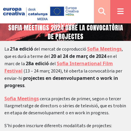
20/11/2023
SOFIA MEETINGS 2024 OBRE LA CONVOCATÒRIA
DE PROJECTES
Notícies
21a edició
Sofia Meetings
La
del mercat de coproducció
,
20 al 24 de març de 2024
que es durà a terme del
en el
28a edició
Sofia International Film
marc de la
del
Festival
(13 – 24 març 2024), té oberta la convocatòria per
projectes en desenvolupament o work in
enviar-hi
progress
.
Sofia Meetings
cerca projectes de primer, segon o tercer
llargmetratge de directors o sèries de televisió, que es trobin
en etapa de desenvolupament o en work in progress.
S’hi poden inscriure diferents modalitats de projectes: