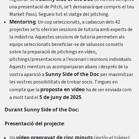
una presentació de Pitch, se’t demanarà que compris el teu
Market Pass). Segueix tot el viatge del pitching.
Mentoring
: Un cop seleccionats, a cadascun dels 42
projectes se’ls oferiran sessions de tutoria amb experts de
la indústria. Aquestes sessions de tutoria permeten als
equips seleccionats beneficiar-se de valuosos consells
sobre la preparació de pitchings en vídeo,
pitchings/presentacions a l’escenari i reunions individuals.
Aquests mentors us acompanyaran abans i després de la
Sunny Side of the Doc
vostra aparició a
per maximitzar
les vostres possibilitats de trobar socis. Tingues en
proposta en vídeo
compte que la
ha de ser enviada com
5 de juny de 2025
a molt tard el
.
Durant Sunny Side of the Doc:
Presentació del projecte
:
vídeo pregravat de cinc minuts
Un
(inclòs el tràiler),