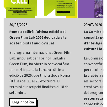
30/07/2026
29/07/2026
Roma acollirà l’última edició del
La Comissió 
Green Film Lab 2026 dedicada a la
consulta per 
sostenibilitat audiovisual
d’Intel·ligènci
cultura i la c
El programa internacional Green Film
Lab, impulsat per TorinoFilmLab i
La Comissió E
Green Film, ha obert la convocatòria
convocatòria d
per participar a la tercera i última
per recollir o
edició de 2026, que tindrà lloc a Roma
Estratègia d’In
(Itàlia) del 21 al 23 d’octubre. El
als sectors i l
termini d’inscripció finalitza el 18 de
creatives, una 
setembre.
del programa
pretén establi
Llegir notícia
sobre l’ús de l