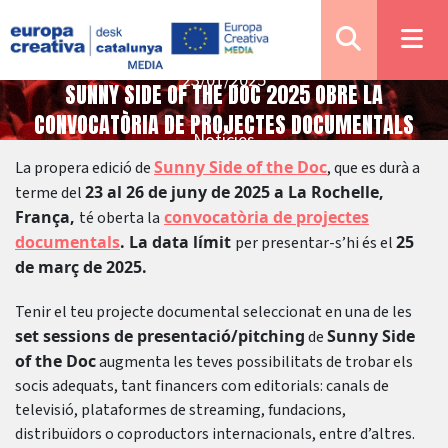
23/01/2025
SUNNY SIDE OF THE DOC 2025 OBRE LA
CONVOCATÒRIA DE PROJECTES DOCUMENTALS
Notícies
Sunny Side of the Doc
La propera edició de
, que es durà a
23 al 26 de juny de 2025 a La Rochelle,
terme del
França,
convocatòria de projectes
té oberta la
documentals
. La data límit
25
per presentar-s’hi és el
de març de 2025.
Tenir el teu projecte documental seleccionat en una de les
set sessions de presentació/pitching
Sunny Side
de
of the Doc
augmenta les teves possibilitats de trobar els
socis adequats, tant financers com editorials: canals de
televisió, plataformes de streaming, fundacions,
distribuïdors o coproductors internacionals, entre d’altres.