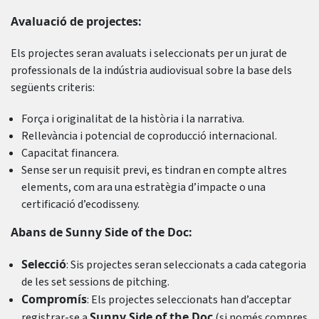
Avaluació de projectes:
Els projectes seran avaluats i seleccionats per un jurat de
professionals de la indústria audiovisual sobre la base dels
següents criteris:
Força i originalitat de la història i la narrativa.
Rellevància i potencial de coproducció internacional.
Capacitat financera.
Sense ser un requisit previ, es tindran en compte altres
elements, com ara una estratègia d’impacte o una
certificació d’ecodisseny.
Abans de Sunny Side of the Doc:
Selecció
: Sis projectes seran seleccionats a cada categoria
de les set sessions de pitching.
Compromís
: Els projectes seleccionats han d’acceptar
Sunny Side of the Doc
registrar-se a
(si només compres