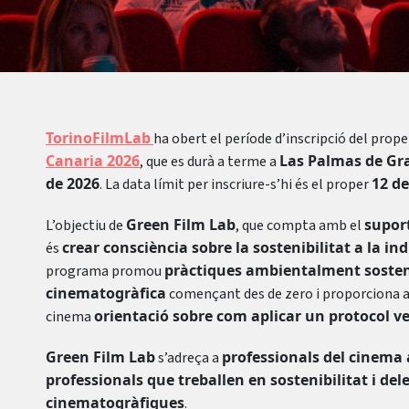
TorinoFilmLab
ha obert el període d’inscripció del prope
Canaria 2026
Las Palmas de Gr
, que es durà a terme a
de 2026
12 de
. La data límit per inscriure-s’hi és el proper
Green Film Lab
supor
L’objectiu de
, que compta amb el
crear consciència sobre la sostenibilitat a la i
és
pràctiques ambientalment sosteni
programa promou
cinematogràfica
començant des de zero i proporciona al
orientació sobre com aplicar un protocol ver
cinema
Green Film Lab
professionals del cinema 
s’adreça a
professionals que treballen en sostenibilitat i del
cinematogràfiques
.