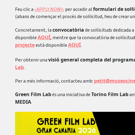
formulari de sol·l
Feu clic a
«APPLY NOW!»
per accedir al
(abans de començar el procés de sol·licitud, heu de crear 
convocatòria
Concretament, la
de sol·licituds dedicada a
AQUÍ
disponible
, mentre que la convocatòria de sol·licitu
projecte
AQUÍ
està disponible
.
visió general completa del program
Per obtenir una
Lab
.
petit@museocin
Per a més informació, contacteu amb:
Green Film Lab
Torino Film Lab
és una iniciativa de
am
MEDIA
.