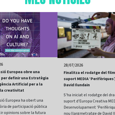
26
28/07/2026
sió Europea obre una
Finalitza el rodatge del fi
 per definir una Estratègia
suport MEDIA ‘Perifèriques’
gència Artificial per a la
David Ilundain
 la creativitat
S'ha iniciat el rodatge del d
sió Europea ha obert una
suport d'Europa Creativa MED
ria de participació pública
Desenvolupament 'Perifèrique
lir opinions sobre la futura
nou llargmetratge de David I