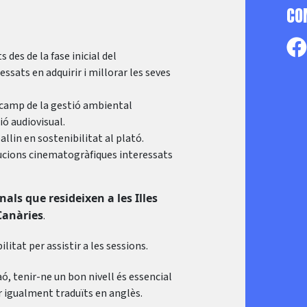
CO
 des de la fase inicial del
ssats en adquirir i millorar les seves
 camp de la gestió ambiental
ó audiovisual.
llin en sostenibilitat al plató.
tucions cinematogràfiques interessats
onals que resideixen a les Illes
 Canàries
.
ilitat per assistir a les sessions.
aó, tenir-ne un bon nivell és essencial
er igualment traduïts en anglès.