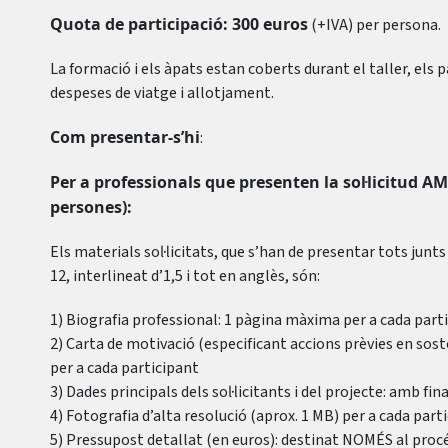
Quota de participació: 300 euros
(+IVA) per persona.
La formació i els àpats estan coberts durant el taller, els 
despeses de viatge i allotjament.
Com presentar-s’hi
:
Per a professionals que presenten la sol·licitud A
persones):
Els materials sol·licitats, que s’han de presentar tots jun
12, interlineat d’1,5 i tot en anglès, són:
1) Biografia professional: 1 pàgina màxima per a cada part
2) Carta de motivació (especificant accions prèvies en soste
per a cada participant
3) Dades principals dels sol·licitants i del projecte: amb fi
4) Fotografia d’alta resolució (aprox. 1 MB) per a cada part
5) Pressupost detallat (en euros): destinat NOMÉS al procé