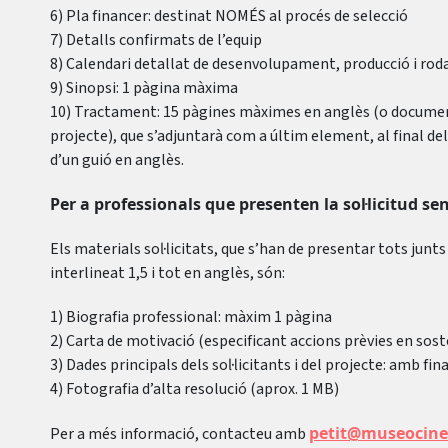
6) Pla financer: destinat NOMÉS al procés de selecció
7) Detalls confirmats de l’equip
8) Calendari detallat de desenvolupament, producció i rod
9) Sinopsi: 1 pàgina màxima
10) Tractament: 15 pàgines màximes en anglès (o document
projecte), que s’adjuntarà com a últim element, al final del 
d’un guió en anglès.
Per a professionals que presenten la sol·licitud se
Els materials sol·licitats, que s’han de presentar tots junt
interlineat 1,5 i tot en anglès, són:
1) Biografia professional: màxim 1 pàgina
2) Carta de motivació (especificant accions prèvies en soste
3) Dades principals dels sol·licitants i del projecte: amb fi
4) Fotografia d’alta resolució (aprox. 1 MB)
petit@museocine
Per a més informació, contacteu amb