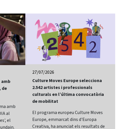
27/07/2026
24/
Culture Moves Europe selecciona
El 
lm amb
2.542 artistes i professionals
of 
, de
culturals en l’última convocatòria
Bay
de mobilitat
Sit
rama amb
El programa europeu Culture Moves
El 
IA al
Europe, emmarcat dins d'Europa
It,
s', el
Creativa, ha anunciat els resultats de
cat
lundain.