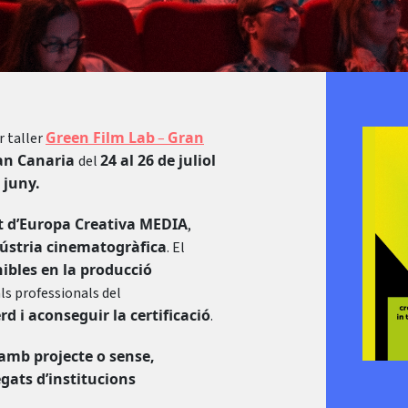
Green Film Lab
Gran
r taller
–
an Canaria
24 al 26 de juliol
del
 juny.
t d’Europa Creativa MEDIA
,
ndústria cinematogràfica
. El
bles en la producció
s professionals del
d i aconseguir la certificació
.
amb projecte o sense,
egats d’institucions