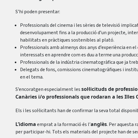
S’hi poden presentar:
Professionals del cinema i les sèries de televisió implicats
desenvolupament fins a la producció d’un projecte, intere
habilitats en pràctiques sostenibles al plató.
Professionals amb almenys dos anys d’experiència en el
interessats en aprendre com es duu a terme una producci
Professionals de la indústria cinematogràfica que ja treba
Delegats de fons, comissions cinematogràfiques i insti
en el tema.
sol·licituds de professi
S’encoratgen especialment les
Canàries i/o professionals que rodaran a les Illes
Els i les sol·licitants han de confirmar la seva total disponib
L’idioma
anglès
emprat a la formació és l’
. Per aquesta r
per participar-hi. Tots els materials del projecte han de s