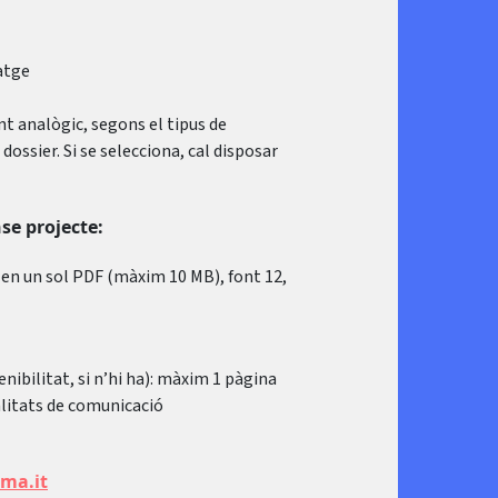
atge
 analògic, segons el tipus de
dossier. Si se selecciona, cal disposar
nse projecte:
s en un sol PDF (màxim 10 MB), font 12,
nibilitat, si n’hi ha): màxim 1 pàgina
nalitats de comunicació
ma.it