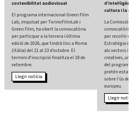
sostenibilitat audiovisual
d’Intel·ligènci
cultura i la c
El programa internacional Green Film
Lab, impulsat per TorinoFilmLab i
La Comissió E
Green Film, ha obert la convocatòria
convocatòria d
per participar a la tercera i última
per recollir o
edició de 2026, que tindrà lloc a Roma
Estratègia d’In
(Itàlia) del 21 al 23 d’octubre. El
als sectors i l
termini d’inscripció finalitza el 18 de
creatives, una 
setembre.
del programa
pretén establi
Llegir notícia
sobre l’ús de l
europeu.
Llegir notíci