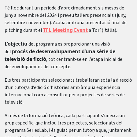
Té lloc durant un període d’aproximadament sis mesos de
juny a novembre del 2024 i preveu tallers presencials (juny,
setembre i novembre). Acaba amb una presentació final de
TFL Meeting Event
pitching durant el
a Torí (Itàlia).
L’objectiu
del programa és proporcionar una visió
procés de desenvolupament d’una sèrie de
del
televisió de ficció
, tot centrant-se en l’etapa inicial de
desenvolupament del concepte.
Els tres participants seleccionats treballaran sota la direcció
d’un tutor/a d’edició d’històries amb àmplia experiència
internacional com a consultor per a projectes de sèries de
televisió.
A més de la formació teòrica, cada participant s’uneix a un
grup específic, que inclou tres projectes, seleccionats del
programa SeriesLab, i és guiat per un tutor/a que, juntament