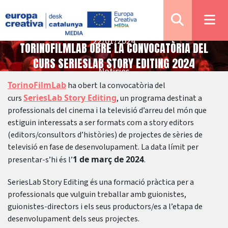
22/01/2024
TORINOFILMLAB OBRE LA CONVOCATÒRIA DEL
CURS SERIESLAB STORY EDITING 2024
Notícies
TorinoFilmLab
ha obert la convocatòria del
SeriesLab Story Editing
curs
, un programa destinat a
professionals del cinema i la televisió d’arreu del món que
estiguin interessats a ser formats com a story editors
(editors/consultors d’històries) de projectes de sèries de
televisió en fase de desenvolupament. La data límit per
1 de març de 2024
presentar-s’hi és l’
.
SeriesLab Story Editing és una formació pràctica per a
professionals que vulguin treballar amb guionistes,
guionistes-directors i els seus productors/es a l’etapa de
desenvolupament dels seus projectes.