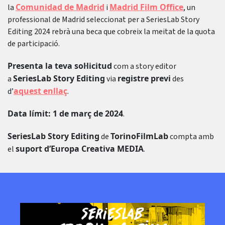
Comunidad de Madrid
Madrid Film Office
la
i
, un
professional de Madrid seleccionat per a SeriesLab Story
Editing 2024 rebrà una beca que cobreix la meitat de la quota
de participació.
Presenta la teva sol·licitud
com a story editor
SeriesLab Story Editing
registre previ
a
via
des
aquest enllaç
d’
.
Data límit: 1 de març de 2024
.
SeriesLab Story Editing
TorinoFilmLab
de
compta amb
suport d’Europa Creativa MEDIA
el
.