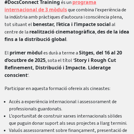
#DocsConnect Training
programa
és un
internacional de 3 mòduls
que combina l’experiència de
la indústria amb pràctiques d’autocura i consciència plena,
benestar, l’ètica i l’impacte social
tot situant el
al
realització cinematogràfica
des de la idea
centre de la
,
fins a la distribució global
.
primer mòdul
Sitges, del 16 al 20
El
es durà a terme a
d’ocutbre de 2025
Story i Rough Cut
, sota el títol ‘
Refinement, Distribució i Impacte. Lideratge
conscient
‘.
Participar en aquesta formació ofereix als cineastes:
Accés a experiència internacional i assessorament de
professionals guardonats.
L’oportunitat de construir xarxes internacionals sòlides
que puguin donar suport als seus projectes a llarg termini.
Valuós assessorament sobre finançament, presentació de