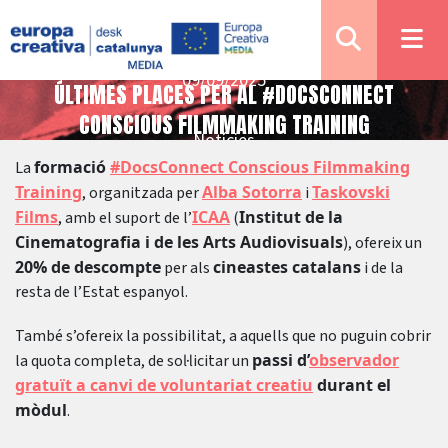
09/09/2025
ÚLTIMES PLACES PER AL #DOCSCONNECT
CONSCIOUS FILMMAKING TRAINING
Notícies
formació
#DocsConnect Conscious Filmmaking
La
Training
Alba Sotorra
Taskovski
, organitzada per
i
Films
ICAA
Institut de la
, amb el suport de l’
(
Cinematografia i de les Arts Audiovisuals
), ofereix un
20% de descompte
cineastes catalans
per als
i de la
resta de l’Estat espanyol.
També s’ofereix la possibilitat, a aquells que no puguin cobrir
passi d’
observador
la quota completa, de sol·licitar un
gratuït a canvi de voluntariat creatiu
durant el
mòdul
.