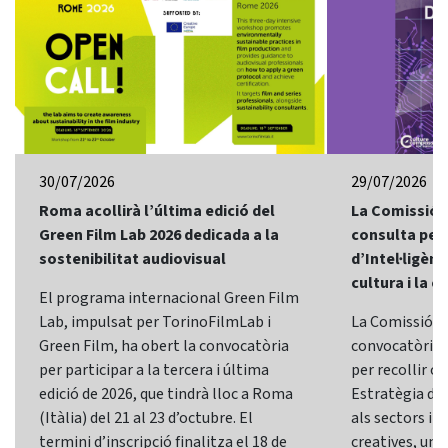
30/07/2026
29/07/2026
Roma acollirà l’última edició del
La Comissió 
Green Film Lab 2026 dedicada a la
consulta per 
sostenibilitat audiovisual
d’Intel·ligènci
cultura i la c
El programa internacional Green Film
Lab, impulsat per TorinoFilmLab i
La Comissió E
Green Film, ha obert la convocatòria
convocatòria d
per participar a la tercera i última
per recollir o
edició de 2026, que tindrà lloc a Roma
Estratègia d’In
(Itàlia) del 21 al 23 d’octubre. El
als sectors i l
termini d’inscripció finalitza el 18 de
creatives, una 