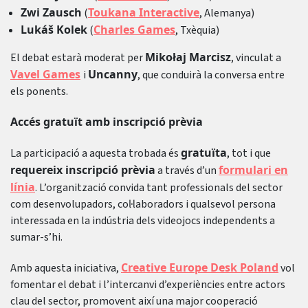
Zwi Zausch
Toukana Interactive
(
, Alemanya)
Lukáš Kolek
Charles Games
(
, Txèquia)
Mikołaj Marcisz
El debat estarà moderat per
, vinculat a
Vavel Games
Uncanny
i
, que conduirà la conversa entre
els ponents.
Accés gratuït amb inscripció prèvia
gratuïta
La participació a aquesta trobada és
, tot i que
requereix inscripció prèvia
formulari en
a través d’un
línia
. L’organització convida tant professionals del sector
com desenvolupadors, col·laboradors i qualsevol persona
interessada en la indústria dels videojocs independents a
sumar-s’hi.
Creative Europe Desk Poland
Amb aquesta iniciativa,
vol
fomentar el debat i l’intercanvi d’experiències entre actors
clau del sector, promovent així una major cooperació