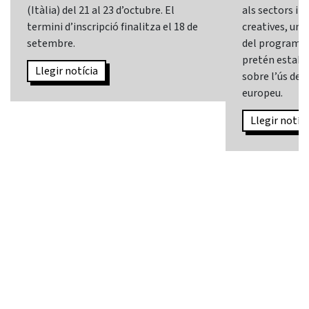
(Itàlia) del 21 al 23 d’octubre. El
als sectors i l
termini d’inscripció finalitza el 18 de
creatives, una 
setembre.
del programa
pretén establi
Llegir notícia
sobre l’ús de l
europeu.
Llegir notíci