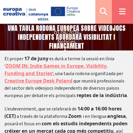
UNA TAULA RODONA EUROPEA SOBRE VIDEOJOCS
03/06/2026
INDEPENDENTS ABORDARÀ VISIBILITAT I
Notícies
FINANÇAMENT
17 de juny
El proper
es durà a terme la sessió en línia
ZOOM IN: Indie Games in Europe. Visibility,
‘
Funding and Stories
‘, una taula rodona organitzada per
Creative Europe Desk Poland
que reunirà professionals
del sector dels videojocs independents de diversos països
reptes de la indústria
europeus per debatre els principals
.
14:00 a 16:00 hores
L’esdeveniment, que se celebrarà de
(CET)
Zoom
anglesa
a través de la plataforma
i en llengua
,
com els estudis independents poden
posarà el focus en
créixer en un mercat cada cop més competitiu
, així