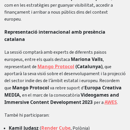
com en les estratègies per guanyar visibilitat, accedir a
finançament i arribar a nous públics dins del context
europeu.
Representació internacional amb presència
catalana
La sessió comptarà amb experts de diferents països
Mariona Valls
europeus, entre els quals destaca
,
Mango Protocol
(Catalunya)
representant de
, que
aportarà la seva visió sobre el desenvolupament i la projecció
del sector indie des de l’àmbit estatal i europeu. Recordem
Mango Protocol
Europa Creativa
que
va rebre suport d’
MEDIA,
Videogames and
en el marc de la convocatòria
Immersive Content Development
2023
AWES
per a
.
També hi participaran:
Kamil Judasz
Render Cube
(
, Polònia)