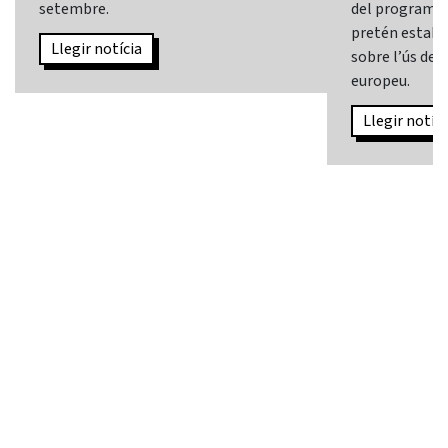
setembre.
del programa
pretén establi
Llegir notícia
sobre l’ús de l
europeu.
Llegir notíci