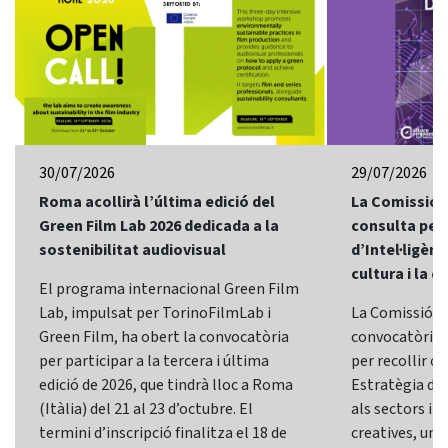
30/07/2026
29/07/2026
Roma acollirà l’última edició del
La Comissió 
Green Film Lab 2026 dedicada a la
consulta per 
sostenibilitat audiovisual
d’Intel·ligènci
cultura i la c
El programa internacional Green Film
Lab, impulsat per TorinoFilmLab i
La Comissió E
Green Film, ha obert la convocatòria
convocatòria d
per participar a la tercera i última
per recollir o
edició de 2026, que tindrà lloc a Roma
Estratègia d’In
(Itàlia) del 21 al 23 d’octubre. El
als sectors i l
termini d’inscripció finalitza el 18 de
creatives, una 