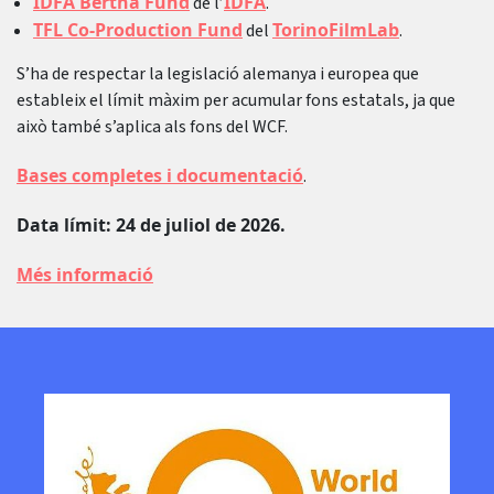
IDFA Bertha Fund
IDFA
de l’
.
TFL Co-Production Fund
TorinoFilmLab
del
.
S’ha de respectar la legislació alemanya i europea que
estableix el límit màxim per acumular fons estatals, ja que
això també s’aplica als fons del WCF.
Bases completes i documentació
.
Data límit: 24 de juliol de 2026.
Més informació