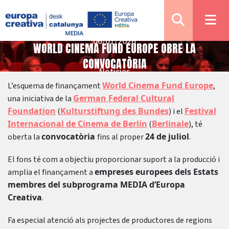
06/07/2026
WORLD CINEMA FUND EUROPE OBRE LA
CONVOCATÒRIA
Notícies
World Cinema Fund Europe
L’esquema de finançament
,
German Federal Cultural
una iniciativa de la
Foundation
Kulturstiftung des Bundes
Festival
(
) i el
Internacional de Cinema de Berlín
Berlinale
(
), té
convocatòria
24 de juliol
oberta la
fins al proper
.
El fons té com a objectiu proporcionar suport a la producció i
empreses europees dels Estats
amplia el finançament a
membres del subprograma MEDIA d’Europa
Creativa
.
Fa especial atenció als projectes de productores de regions