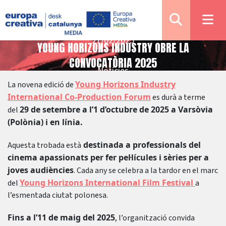
21/02/2025
YOUNG HORIZONS INDUSTRY OBRE LA
CONVOCATÒRIA 2025
Notícies
Young Horizons Industry
La novena edició de
International Co-Production Forum
es durà a terme
29 de setembre a l’1 d’octubre de 2025 a Varsòvia
del
(Polònia) i en línia.
destinada a professionals del
Aquesta trobada està
cinema apassionats per fer pel·lícules i sèries per a
joves audiències
. Cada any se celebra a la tardor en el marc
Young Horizons International Film Festival
del
a
l’esmentada ciutat polonesa.
Fins a l’11 de maig del 2025
, l’organització convida