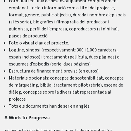
Formulari en línia de desenvolupament completament
emplenat. Inclou informació com a títol del projecte,
format, gènere, públic objectiu, durada i nombre d’episodis
(si és sèrie), biografies i filmografia del productor i
guionista, perfil de l’empresa, coproductors (si n’hi ha),
països de producció.
Foto o visual clau del projecte.
Logline, sinopsi (respectivament: 300 i 1.000 caràcters,
espais inclosos) i tractament (pel·lícula, dues pàgines) o
esquemes d’episodis (sèrie, dues pàgines).
Estructura de finançament previst (en euros).
Materials opcionals: concepte de sostenibilitat, concepte
de màrqueting, bíblia, tractament pilot (sèrie), escena de
diàleg, concepte sobre la diversitat representada al
projecte.
Tots els documents han de ser en anglès.
A Work In Progress:
En aquesta secció tindreu vuit minuts de presentació a