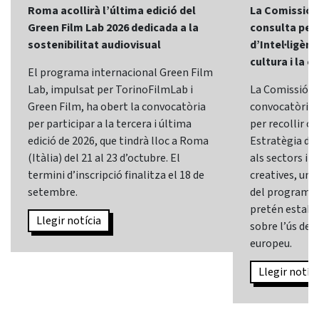
Roma acollirà l’última edició del
La Comissió 
Green Film Lab 2026 dedicada a la
consulta per 
sostenibilitat audiovisual
d’Intel·ligènci
cultura i la c
El programa internacional Green Film
Lab, impulsat per TorinoFilmLab i
La Comissió E
Green Film, ha obert la convocatòria
convocatòria d
per participar a la tercera i última
per recollir o
edició de 2026, que tindrà lloc a Roma
Estratègia d’In
(Itàlia) del 21 al 23 d’octubre. El
als sectors i l
termini d’inscripció finalitza el 18 de
creatives, una 
setembre.
del programa
pretén establi
Llegir notícia
sobre l’ús de l
europeu.
Llegir notíci