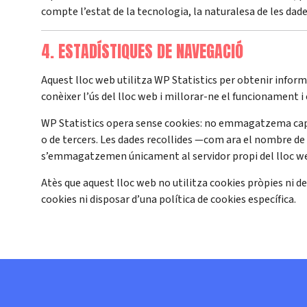
compte l’estat de la tecnologia, la naturalesa de les da
4. ESTADÍSTIQUES DE NAVEGACIÓ
Aquest lloc web utilitza WP Statistics per obtenir inform
conèixer l’ús del lloc web i millorar-ne el funcionament i
WP Statistics opera sense cookies: no emmagatzema cap co
o de tercers. Les dades recollides —com ara el nombre de 
s’emmagatzemen únicament al servidor propi del lloc web 
Atès que aquest lloc web no utilitza cookies pròpies ni 
cookies ni disposar d’una política de cookies específica.