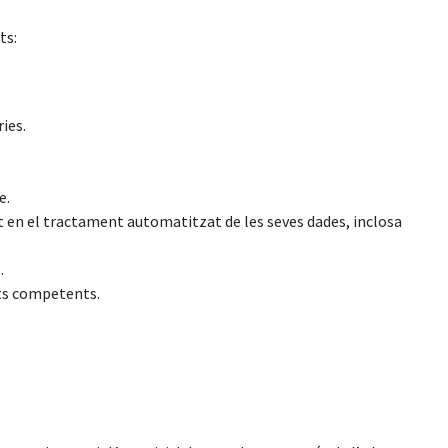
ts:
ies.
e.
t en el tractament automatitzat de les seves dades, inclosa
.
ats competents.