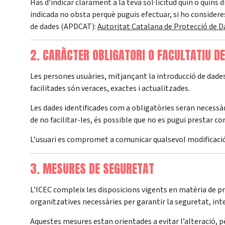
Has d’indicar clarament a la teva sol·licitud quin o quins dr
indicada no obsta perquè puguis efectuar, si ho consider
de dades (APDCAT):
Autoritat Catalana de Protecció de D
2. CARÀCTER OBLIGATORI O FACULTATIU D
Les persones usuàries, mitjançant la introducció de dades
facilitades són veraces, exactes i actualitzades.
Les dades identificades com a obligatòries seran necessà
de no facilitar-les, és possible que no es pugui prestar c
L’usuari es compromet a comunicar qualsevol modificació 
3. MESURES DE SEGURETAT
L’ICEC compleix les disposicions vigents en matèria de pr
organitzatives necessàries per garantir la seguretat, inte
Aquestes mesures estan orientades a evitar l’alteració, p