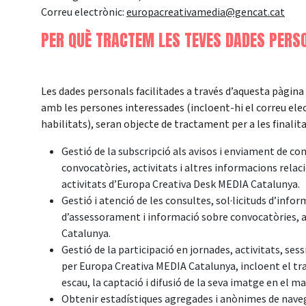
Correu electrònic:
europacreativamedia@gencat.cat
PER QUÈ TRACTEM LES TEVES DADES PERS
Les dades personals facilitades a través d’aquesta pàgina
amb les persones interessades (incloent-hi el correu ele
habilitats), seran objecte de tractament per a les finalit
Gestió de la subscripció als avisos i enviament de co
convocatòries, activitats i altres informacions relac
activitats d’Europa Creativa Desk MEDIA Catalunya.
Gestió i atenció de les consultes, sol·licituds d’info
d’assessorament i informació sobre convocatòries, a
Catalunya.
Gestió de la participació en jornades, activitats, se
per Europa Creativa MEDIA Catalunya, incloent el tra
escau, la captació i difusió de la seva imatge en el mar
Obtenir estadístiques agregades i anònimes de navega