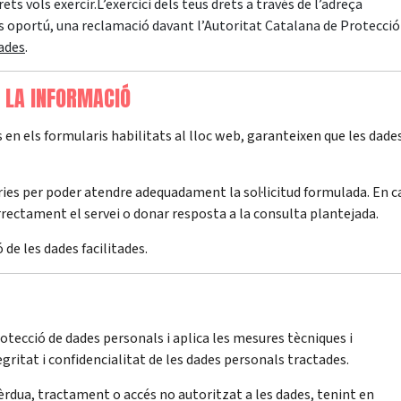
ets vols exercir.L’exercici dels teus drets a través de l’adreça
es oportú, una reclamació davant l’Autoritat Catalana de Protecció
ades
.
E LA INFORMACIÓ
 en els formularis habilitats al lloc web, garanteixen que les dade
ries per poder atendre adequadament la sol·licitud formulada. En c
orrectament el servei o donar resposta a la consulta plantejada.
de les dades facilitades.
otecció de dades personals i aplica les mesures tècniques i
gritat i confidencialitat de les dades personals tractades.
èrdua, tractament o accés no autoritzat a les dades, tenint en