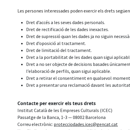
Les persones interessades poden exercir els drets següen
Dret d’accés a les seves dades personals.
Dret de rectificació de les dades inexactes.
Dret de supressió quan les dades ja no siguin necessàr
Dret d’oposició al tractament.
Dret de limitació del tractament.
Dret a la portabilitat de les dades quan sigui aplicabl
Dret a no ser objecte de decisions basades únicamen
l’elaboració de perfils, quan sigui aplicable.
Dret a retirar el consentiment en qualsevol moment
Dret a presentar una reclamació davant les autorit
Contacte per exercir els teus drets
Institut Català de les Empreses Culturals (ICEC)
Passatge de la Banca, 1-3 — 08002 Barcelona
Correu electrònic:
protecciodades.icec@gencat.cat