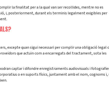
plir la finalitat per a la qual van ser recollides, mentre no es
ssió, i, posteriorment, durant els terminis legalment exigibles per
ment.
NALS?
ers, excepte quan sigui necessari per complir una obligació legal 
e proveïdors que actuïn com a encarregats del tractament, sota les
 podran captar i difondre enregistraments audiovisuals i fotografie
corporatius o en suports físics, juntament amb el nom, cognoms i, 
ixen.