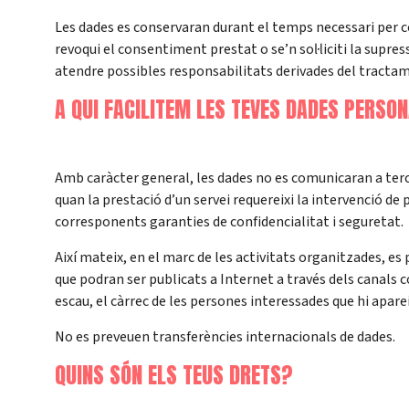
Les dades es conservaran durant el temps necessari per com
revoqui el consentiment prestat o se’n sol·liciti la supre
atendre possibles responsabilitats derivades del tracta
A QUI FACILITEM LES TEVES DADES PERSO
Amb caràcter general, les dades no es comunicaran a terc
quan la prestació d’un servei requereixi la intervenció d
corresponents garanties de confidencialitat i seguretat.
Així mateix, en el marc de les activitats organitzades, es
que podran ser publicats a Internet a través dels canals 
escau, el càrrec de les persones interessades que hi apare
No es preveuen transferències internacionals de dades.
QUINS SÓN ELS TEUS DRETS?