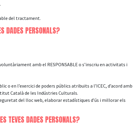
.
able del tractament.
ES DADES PERSONALS?
voluntàriament amb el RESPONSABLE o s’inscriu en activitats i
ic o en l’exercici de poders públics atribuïts a l’ICEC, d’acord amb
titut Català de les Indústries Culturals.
uretat del lloc web, elaborar estadístiques d’ús i millorar els
ES TEVES DADES PERSONALS?