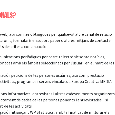
ONALS?
 web, així com les obtingudes per qualsevol altre canal de relació
ctrònic, formularis en suport paper o altres mitjans de contacte
ats descrites a continuació:
municacions periòdiques per correu electrònic sobre notícies,
ionades amb els àmbits seleccionats per l’usuari, en el marc de les
rmació i peticions de les persones usuàries, així com prestació
ctivitats, programes i serveis vinculats a Europa Creativa MEDIA
ssions informatives, entrevistes i altres esdeveniments organitzats
ctament de dades de les persones ponents i entrevistades i, si
c de les activitats.
ció mitjançant WP Statistics, amb la finalitat de millorar els