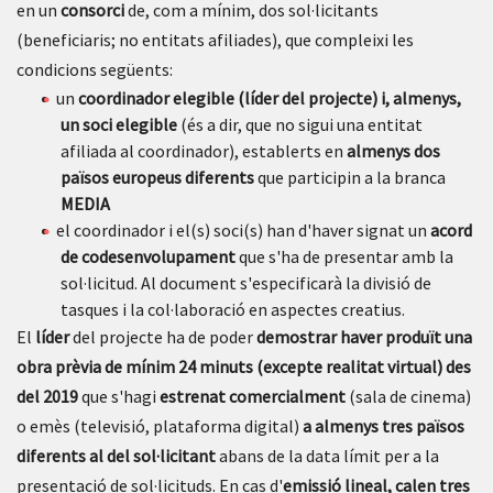
en un
consorci
de, com a mínim, dos sol·licitants
(beneficiaris; no entitats afiliades), que compleixi les
condicions següents:
un
coordinador elegible (líder del projecte) i, almenys,
un soci elegible
(és a dir, que no sigui una entitat
afiliada al coordinador), establerts en
almenys dos
països europeus diferents
que participin a la branca
MEDIA
el coordinador i el(s) soci(s) han d'haver signat un
acord
de codesenvolupament
que s'ha de presentar amb la
sol·licitud. Al document s'especificarà la divisió de
tasques i la col·laboració en aspectes creatius.
El
líder
del projecte ha de poder
demostrar haver produït una
obra prèvia de mínim 24 minuts (excepte realitat virtual) des
del 2019
que s'hagi
estrenat comercialment
(sala de cinema)
o emès (televisió, plataforma digital)
a almenys tres països
diferents al del sol·licitant
abans de la data límit per a la
presentació de sol·licituds. En cas d'
emissió lineal, calen tres