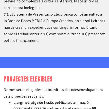
prèvies no compleixi els criteris anteriors, la sol·licitud es
considerarà inelegible.
(*). El Sistema de Presentació Electrònica conté un enllaç a
la Base de Dades MEDIA d'Europa Creativa, on els sol·licitants
han de crear un expedient que contingui informació tant
sobre el treball anterior(s) com sobre el treball(s) presentat
pel seu finançament.
PROJECTES ELEGIBLES
Només seran elegibles les activitats de codesenvolupament
dels projectes següents:
Llargmetratge de ficció, pel·lícula d'animació i
documental creatiu
amb una durada mínima de
60