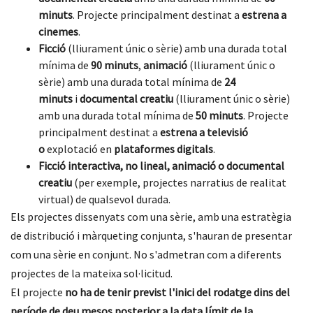
minuts
. Projecte principalment destinat a
estrena a
cinemes
.
Ficció
(lliurament únic o sèrie) amb una durada total
mínima de
90 minuts
,
animació
(lliurament únic o
sèrie) amb una durada total mínima de
24
minuts
i
documental creatiu
(lliurament únic o sèrie)
amb una durada total mínima de
50 minuts
. Projecte
principalment destinat a
estrena a televisió
o
explotació en
plataformes digitals
.
Ficció interactiva, no lineal, animació o documental
creatiu
(per exemple, projectes narratius de realitat
virtual) de qualsevol durada.
Els projectes dissenyats com una sèrie, amb una estratègia
de distribució i màrqueting conjunta, s'hauran de presentar
com una sèrie en conjunt. No s'admetran com a diferents
projectes de la mateixa sol·licitud.
El projecte
no ha de tenir previst l'inici del rodatge dins del
període de deu mesos posterior a la data límit de la