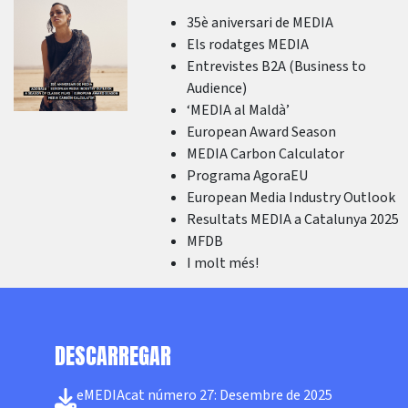
35è aniversari de MEDIA
Els rodatges MEDIA
Entrevistes B2A (Business to
Audience)
‘MEDIA al Maldà’
European Award Season
MEDIA Carbon Calculator
Programa AgoraEU
European Media Industry Outlook
Resultats MEDIA a Catalunya 2025
MFDB
I molt més!
DESCARREGAR
eMEDIAcat número 27: Desembre de 2025