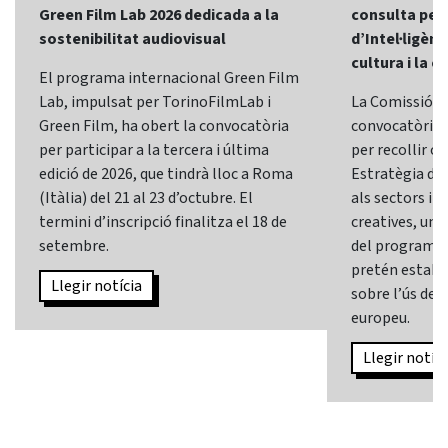
Green Film Lab 2026 dedicada a la
consulta per 
sostenibilitat audiovisual
d’Intel·ligènci
cultura i la c
El programa internacional Green Film
Lab, impulsat per TorinoFilmLab i
La Comissió E
Green Film, ha obert la convocatòria
convocatòria d
per participar a la tercera i última
per recollir o
edició de 2026, que tindrà lloc a Roma
Estratègia d’In
(Itàlia) del 21 al 23 d’octubre. El
als sectors i l
termini d’inscripció finalitza el 18 de
creatives, una 
setembre.
del programa
pretén establi
Llegir notícia
sobre l’ús de l
europeu.
Llegir notíci