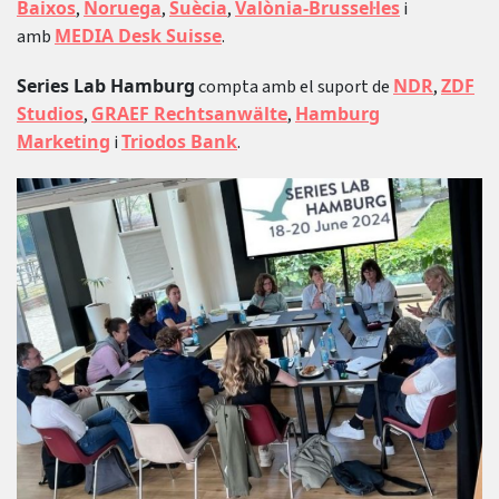
Baixos
Noruega
Suècia
Valònia-Brussel·les
,
,
,
i
MEDIA Desk Suisse
amb
.
Series Lab Hamburg
NDR
ZDF
compta amb el suport de
,
Studios
GRAEF Rechtsanwälte
Hamburg
,
,
Marketing
Triodos Bank
i
.