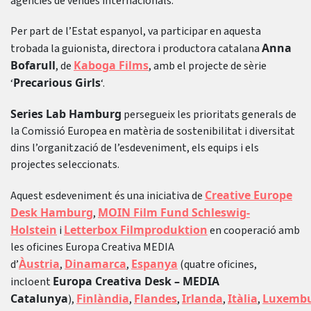
agències de vendes internacionals.
Per part de l’Estat espanyol, va participar en aquesta
Anna
trobada la guionista, directora i productora catalana
Bofarull
Kaboga Films
, de
, amb el projecte de sèrie
Precarious Girls
‘
‘.
Series Lab Hamburg
persegueix les prioritats generals de
la Comissió Europea en matèria de sostenibilitat i diversitat
dins l’organització de l’esdeveniment, els equips i els
projectes seleccionats.
Creative Europe
Aquest esdeveniment és una iniciativa de
Desk Hamburg
MOIN Film Fund Schleswig-
,
Holstein
Letterbox Filmproduktion
i
en cooperació amb
les oficines Europa Creativa MEDIA
Àustria
Dinamarca
Espanya
d’
,
,
(quatre oficines,
Europa Creativa Desk – MEDIA
incloent
Catalunya
Finlàndia
Flandes
Irlanda
Itàlia
Luxemb
),
,
,
,
,