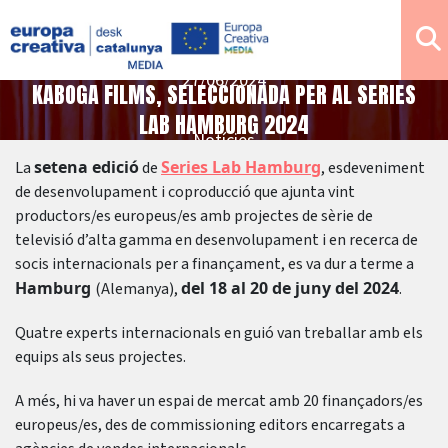
27/06/2024
KABOGA FILMS, SELECCIONADA PER AL SERIES
LAB HAMBURG 2024
Notícies
setena edició
Series Lab Hamburg
La
de
, esdeveniment
de desenvolupament i coproducció que ajunta vint
productors/es europeus/es amb projectes de sèrie de
televisió d’alta gamma en desenvolupament i en recerca de
socis internacionals per a finançament, es va dur a terme a
Hamburg
del 18 al 20 de juny del 2024
(Alemanya),
.
Quatre experts internacionals en guió van treballar amb els
equips als seus projectes.
A més, hi va haver un espai de mercat amb 20 finançadors/es
europeus/es, des de commissioning editors encarregats a