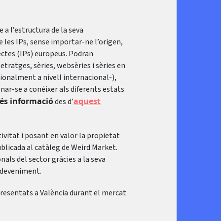
 a l’estructura de la seva
e les IPs, sense importar-ne l’origen,
ectes (IPs) europeus. Podran
tratges, sèries, websèries i sèries en
ionalment a nivell internacional-),
nar-se a conèixer als diferents estats
és informació
aquest
des d’
tivitat i posant en valor la propietat
publicada al catàleg de Weird Market.
nals del sector gràcies a la seva
esdeveniment.
resentats a València durant el mercat