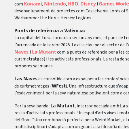
Konami
Nintendo
HBO
Disney
Games Work
com
,
,
,
i
desenvolupament de projectes com Castelvania Lords of S
Warhammer the Horus Hersey: Legions.
Punts de referència a València:
La capital del Túria tornarà a ser, un any més, el punt de t
l’arrencada de la tardor 2025. La cita clau per al sector de l
Naves
La Mutant
i
com a punts de referència per a les c
curtmetratges) i les activitats professionals. La resta de 
properes setmanes.
Las Naves
es consolida com a espai per a les conferèncie
WFest
de curtmetratges (
). Una infraestructura que s’ada
l’esdeveniment per la seva naturalesa polivalent com a cen
La Mutant
Las
Per la seva banda,
, interconnectada amb
resta d’activitats professionals. Un espai d’arts vives i mot
del Grau. “Una combinació perfecta per a Weird Market, el 
multidisciplinari s’adapta com un guant a la filosofia de les