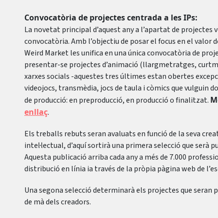
Convocatòria de projectes centrada a les IPs:
La novetat principal d’aquest any a l’apartat de projectes ve
convocatòria. Amb l’objectiu de posar el focus en el valor d
Weird Market les unifica en una única convocatòria de proj
presentar-se projectes d’animació (llargmetratges, curtme
xarxes socials -aquestes tres últimes estan obertes excepc
videojocs, transmèdia, jocs de taula i còmics que vulguin do
M
de producció: en preproducció, en producció o finalitzat.
enllaç
.
Els treballs rebuts seran avaluats en funció de la seva crea
intel·lectual, d’aquí sortirà una primera selecció que serà 
Aquesta publicació arriba cada any a més de 7.000 professio
distribució en línia ia través de la pròpia pàgina web de l’
Una segona selecció determinarà els projectes que seran p
de mà dels creadors.