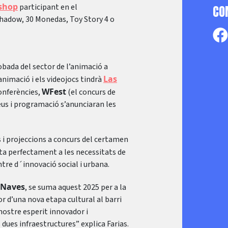
shop
participant en el
CO
hadow, 30 Monedas, Toy Story 4 o
robada del sector de l’animació a
Las
’animació i els videojocs tindrà
WFest
onferències,
(el concurs de
seus i programació s’anunciaran les
s i projeccions a concurs del certamen
pta perfectament a les necessitats de
tre d´innovació social i urbana.
 Naves
, se suma aquest 2025 per a la
or d’una nova etapa cultural al barri
nostre esperit innovador i
 dues infraestructures” explica Farias.