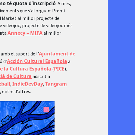
 no té quota d’inscripció
. A més,
eixements que s’atorguen: Premi
 Market al millor projecte de
 videojoc, projecte de videojoc més
Annecy – MIFA
uïta
al millor
Ajuntament de
amb el suport de l’
Acción Cultural Española
ó d’
a
e la Cultura Española
PICE
(
).
cià de Cultura
adscrit a
eball
IndieDevDay
Tangram
,
,
, entre d’altres.