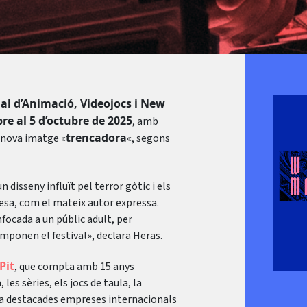
al d’Animació, Videojocs i New
re al 5 d’octubre de 2025
, amb
trencadora
 nova imatge «
«, segons
 disseny influït pel terror gòtic i els
nesa, com el mateix autor expressa.
nfocada a un públic adult, per
mponen el festival», declara Heras.
Pit
, que compta amb 15 anys
les sèries, els jocs de taula, la
hi ha destacades empreses internacionals