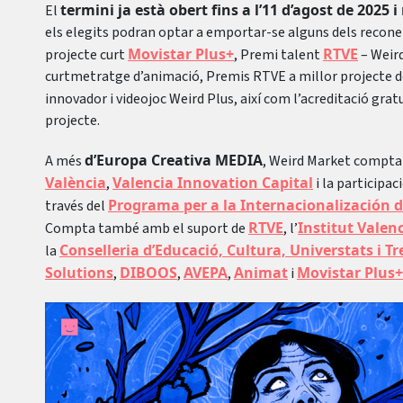
termini ja està obert fins a l’11 d’agost de 2025 i
El
els elegits podran optar a emportar-se alguns dels recon
Movistar Plus+
RTVE
projecte curt
, Premi talent
– Weird
curtmetratge d’animació, Premis RTVE a millor projecte de
innovador i videojoc Weird Plus, així com l’acreditació grat
projecte.
d’Europa Creativa MEDIA
A més
, Weird Market compta 
València
Valencia Innovation Capital
,
i la participaci
Programa per a la Internacionalización d
través del
RTVE
Institut Valen
Compta també amb el suport de
, l’
Conselleria d’Educació, Cultura, Universtats i Tr
la
Solutions
DIBOOS
AVEPA
Animat
Movistar Plus+
,
,
,
i