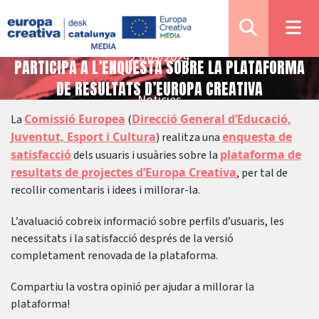
23/09/2024
PARTICIPA A L’ENQUESTA SOBRE LA PLATAFORMA
DE RESULTATS D’EUROPA CREATIVA
Notícies
Comissió Europea
Direcció General d’Educació,
La
(
Juventut, Esport i Cultura
enquesta de
) realitza una
satisfacció
plataforma de
dels usuaris i usuàries sobre la
resultats de projectes d’Europa Creativa
, per tal de
recollir comentaris i idees i millorar-la.
L’avaluació cobreix informació sobre perfils d’usuaris, les
necessitats i la satisfacció després de la versió
completament renovada de la plataforma.
Compartiu la vostra opinió per ajudar a millorar la
plataforma!