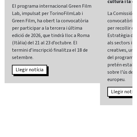
cultura i la c
El programa internacional Green Film
Lab, impulsat per TorinoFilmLab i
La Comissió E
Green Film, ha obert la convocatòria
convocatòria d
per participar a la tercera i última
per recollir o
edició de 2026, que tindrà lloc a Roma
Estratègia d’In
(Itàlia) del 21 al 23 d’octubre. El
als sectors i l
termini d’inscripció finalitza el 18 de
creatives, una 
setembre.
del programa
pretén establi
Llegir notícia
sobre l’ús de l
europeu.
Llegir notíci