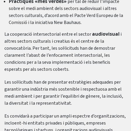
Pràctiques «més verdes»
per tal de reduir l’impacte
sobre el medi ambient dels sectors audiovisual i altres
sectors culturals, d’acord amb el Pacte Verd Europeu de la
Comissió i la iniciativa New Bauhaus.
audiovisual
La cooperació intersectorial entre el sector
i
altres sectors culturals i creatius és el centre de la
convocatòria. Per tant, les sol·licituds han de demostrar
clarament l’abast de l’enfocament intersectorial, les
condicions per a la seva implementació i els beneficis
esperats per als sectors coberts.
Les sol·licituds han de presentar estratègies adequades per
garantir una indústria més sostenible i respectuosa amb el
medi ambient i per garantir l’equilibri de gènere, la inclusió,
la diversitat i la representativitat.
Es convidarà a participar un ampli espectre d’organitzacions,
incloent-hi entitats privades i públiques, empreses
tecnològiques i startups, i organitzacions audiovisuals,