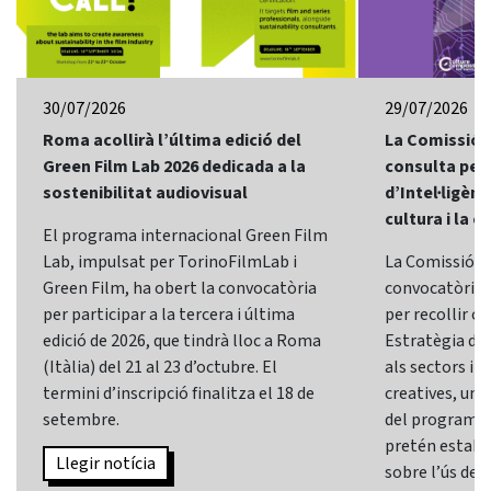
30/07/2026
29/07/2026
Roma acollirà l’última edició del
La Comissió 
Green Film Lab 2026 dedicada a la
consulta per 
sostenibilitat audiovisual
d’Intel·ligènci
cultura i la c
El programa internacional Green Film
Lab, impulsat per TorinoFilmLab i
La Comissió E
Green Film, ha obert la convocatòria
convocatòria d
per participar a la tercera i última
per recollir o
edició de 2026, que tindrà lloc a Roma
Estratègia d’In
(Itàlia) del 21 al 23 d’octubre. El
als sectors i l
termini d’inscripció finalitza el 18 de
creatives, una 
setembre.
del programa
pretén establi
Llegir notícia
sobre l’ús de l