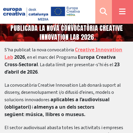
22/10/2025
PUBLICADA LA NOVA CONVOCATÒRIA CREATIVE
INNOVATION LAB 2026
Notícies
Creative Innovation
S’ha publicat la nova convocatòria
Lab
2026
Europa Creativa
, en el marc del Programa
Cross-Sectoral
23
. La data límit per presentar-s’hi és el
d’abril de 2026
.
La convocatòria Creative Innovation Lab donarà suport al
disseny, desenvolupament i/o difusió d’eines, models o
aplicables a l’audiovisual
solucions innovadores
(obligatori)
almenys
a un dels sectors
i
següent
música, llibres o museus.
:
El sector audiovisual abasta totes les activitats i empreses