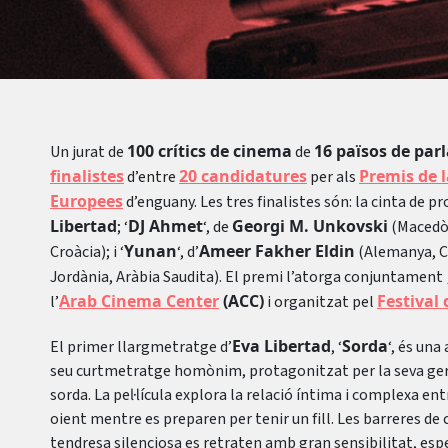
100 crítics de cinema
16 països de par
Un jurat de
de
finalistes
20 candidatures
Premis de l
d’entre
per als
Europees
d’enguany. Les tres finalistes són: la cinta de pr
Libertad
DJ Ahmet
Georgi M. Unkovski
; ‘
‘, de
(Macedòn
Yunan
Ameer Fakher Eldin
Croàcia); i ‘
‘, d’
(Alemanya, Ca
Jordània, Aràbia Saudita). El premi l’atorga conjuntament
Arab Cinema Center
(ACC)
Festival
l’
i organitzat pel
Eva Libertad
Sorda
El primer llargmetratge d’
, ‘
‘, és un
seu curtmetratge homònim, protagonitzat per la seva ger
sorda. La pel·lícula explora la relació íntima i complexa ent
oient mentre es preparen per tenir un fill. Les barreres de
tendresa silenciosa es retraten amb gran sensibilitat, 