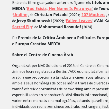
títols a
Entre els films guanyadors anteriors figuren els
MEDIA
God Exists, Her Name Is Petrunya
Teon
‘
‘, de
Undine
Christian Petzold
107 Mothers
‘
‘, de
(2020); ‘
‘,
Jerzy Skolimowski
Fallen Leaves
Aki K
de
(2022); ‘
‘, d’
Sacred Fig
Mohammad Rasoulof
‘, de
(2024).
Premis de la Crítica Àrab per a Pel·lícules Europ
Els
d’Europa Creativa MEDIA
.
Sobre el Centre de Cinema Àrab
Organitzat per MAD Solutions el 2015, el Centre de Cinema
ànim de lucre registrada a Berlín. L’ACC és una plataform
àrab, ja que proporciona a la indústria cinematogràfica un
amb els seus homòlegs de tot el món a través de diversos
també ofereix oportunitats de networking amb representa
especialitzades en coproducció i distribució internacional, 
varien entre mercats cinematogràfics, estands i pavellons
individuals que reuneixen cineastes àrabs i estrangers, fes