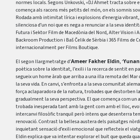
normes locals. Segons Unkovski, «DJ Ahmet tracta sobre el 
comença als racons més petits del món, on els somnis sovi
Rodada amb intimitat lírica i explosions d’energia vibrant, l
silenciosa d’un noi que es nega a renunciar a la seva ident
Futura i Sektor Film de Macedònia del Nord, Alter Vision i 
Backroom Production i Baš Čelik de Sèrbia i 365 Films de 
internacionalment per Films Boutique.
Ameer Fakher Eldin
Yunan
El segon llargmetratge d’
, ‘
poètica sobre la identitat, l’exili i la recerca de sentit en 
segueix un home àrab que arriba a una illa remota del Mar
la seva vida. En canvi, s’enfronta a la seva comunitat alem
força aclaparadora de la natura, trobades que destorben l
gradualment la seva perspectiva. El que comença com un a
trobada inesperada tant amb la gent com amb el lloc, ev
intercanvi filosòfic tranquil però intens que desenterra 
renovació. Contrast la bellesa austera dels paisatges nòrd
inquietant sensació d’exili emocional que reflecteix el viat
Eldin explica que va intentar explorar el buit que queda quan