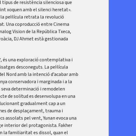
tipus de resistència silenciosa que
nt xoquen amb el silenci heretat».
a pel·lícula retrata la revolució
itat. Una coproducció entre Cinema
Analog Vision de la República Txeca,
Croàcia, DJ Ahmet està gestionada
‘, és una exploració contemplativa i
paisatges desconeguts. La pel·lícula
 del Nord amb la intenció d’acabar amb
anya conservadora i marginada i a la
a seva determinació i remodelen
cte de solitud es desenvolupa en una
olucionant gradualment cap a un
temes de desplaçament, trauma i
ics assolats pel vent, Yunan evoca una
ge interior del protagonista. Fakher
 la familiaritat es dissol, quan el