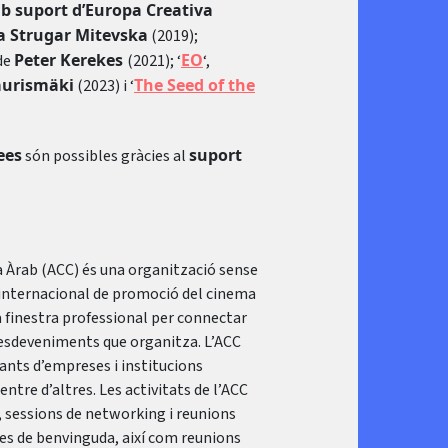
mb suport d’Europa Creativa
a Strugar Mitevska
(2019);
Peter Kerekes
EO
 de
(2021); ‘
‘,
aurismäki
The Seed of the
(2023) i ‘
ees
suport
són possibles gràcies al
 Àrab (ACC) és una organització sense
a internacional de promoció del cinema
a finestra professional per connectar
 esdeveniments que organitza. L’ACC
nts d’empreses i institucions
entre d’altres. Les activitats de l’ACC
, sessions de networking i reunions
tes de benvinguda, així com reunions