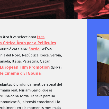
la àrab
tres
va seleccionar
a Crítica Àrab per a Pel·lícules
Sorda
Eva
oducció catalana ‘
‘, d’
ia del Nord, República Txeca, Sèrbia,
nadà, Itàlia, Palestina, Qatar,
European Film Promotion
(EFP) i
 de Cinema d’El Gouna
.
a adaptació profundament personal del
mana real, Miriam Garlo, que és
re una dona sorda i la seva parella
 comunicació, la tensió emocional i la
especialment en els moments més muts