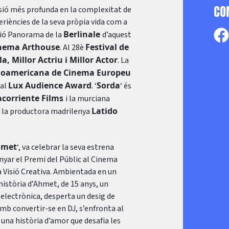
CO
ersió més profunda en la complexitat de
periències de la seva pròpia vida com a
Berlinale
cció Panorama de la
d’aquest
Cinema Arthouse
Festival de
. Al 28è
ula, Millor Actriu i Millor Actor
. La
tinoamericana de Cinema Europeu
Lux Audience Award
Sorda
 al
. ‘
‘ és
acorriente Films
i la murciana
Latido
r la productora madrilenya
hmet
‘, va celebrar la seva estrena
nyar el Premi del Públic al Cinema
a Visió Creativa. Ambientada en un
història d’Ahmet, de 15 anys, un
electrònica, desperta un desig de
b convertir-se en DJ, s’enfronta al
i una història d’amor que desafia les