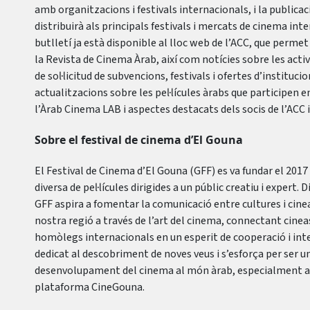
amb organitzacions i festivals internacionals, i la publica
distribuirà als principals festivals i mercats de cinema inte
butlletí ja està disponible al lloc web de l’ACC, que permet
la Revista de Cinema Àrab, així com notícies sobre les activi
de sol·licitud de subvencions, festivals i ofertes d’instituci
actualitzacions sobre les pel·lícules àrabs que participen en
l’Àrab Cinema LAB i aspectes destacats dels socis de l’ACC i
Sobre el festival de cinema d’El Gouna
El Festival de Cinema d’El Gouna (GFF) es va fundar el 20
diversa de pel·lícules dirigides a un públic creatiu i expert. 
GFF aspira a fomentar la comunicació entre cultures i cineas
nostra regió a través de l’art del cinema, connectant cinea
homòlegs internacionals en un esperit de cooperació i inter
dedicat al descobriment de noves veus i s’esforça per ser u
desenvolupament del cinema al món àrab, especialment a t
plataforma CineGouna.