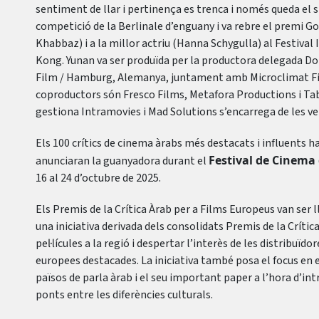
sentiment de llar i pertinença es trenca i només queda el sil
competició de la Berlinale d’enguany i va rebre el premi Go
Khabbaz) i a la millor actriu (Hanna Schygulla) al Festiva
Kong. Yunan va ser produïda per la productora delegada D
Film / Hamburg, Alemanya, juntament amb Microclimat Film
coproductors són Fresco Films, Metafora Productions i Tab
gestiona Intramovies i Mad Solutions s’encarrega de les v
Els 100 crítics de cinema àrabs més destacats i influents han
Festival de Cinema
anunciaran la guanyadora durant el
16 al 24 d’octubre de 2025.
Els Premis de la Crítica Àrab per a Films Europeus van ser ll
una iniciativa derivada dels consolidats Premis de la Crítica
pel·lícules a la regió i despertar l’interès de les distribuïdore
europees destacades. La iniciativa també posa el focus en e
països de parla àrab i el seu important paper a l’hora d’int
ponts entre les diferències culturals.