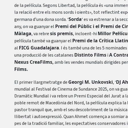
de la pel·lícula. Segons Libertad, la pel·lícula és «una imm
la relació entre els mons sords i oients», tot reflectint ex
Sorda
germana d’una dona sorda. ‘
‘ es va estrenar a la se
Premi del Públic i el Premi de 
any, on va guanyar el
Màlaga
sis premis
Millor Pel·líc
, va rebre
, incloent-hi
Premi de la Crítica Lla
pel·lícula també va guanyar el
FICG Guadalajara
al
. I és també una de les 5 nominades
Distinto Films
A Contr
una producció de les catalanes
i
Nexus CreaFilms,
amb les vendes mundials dirigides pe
Films.
Georgi M. Unkovski
DJ A
El primer llargmetratge de
, ‘
mundial al Festival de Cinema de Sundance 2025, on va gua
Dramàtic Mundial i va rebre un Premi Especial del Jurat a l
poble remot de Macedònia del Nord, la pel·lícula explica la 
pastor tranquil que, amb el seu descobriment de la música 
llibertat i autoexpressió. Quan Ahmet comença a somiar am
pes de la tradició familiar, les expectatives conservadores 