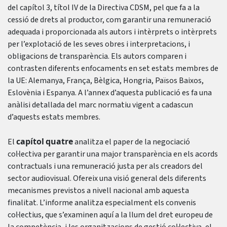
del capítol 3, títol IV de la Directiva CDSM, pel que fa a la
cessió de drets al productor, com garantir una remuneració
adequada i proporcionada als autors i intèrprets o intèrprets
per l’explotació de les seves obres i interpretacions, i
obligacions de transparència. Els autors comparen i
contrasten diferents enfocaments en set estats membres de
la UE: Alemanya, França, Bèlgica, Hongria, Països Baixos,
Eslovènia i Espanya. A l’annex d’aquesta publicació es fa una
anàlisi detallada del marc normatiu vigent a cadascun
d’aquests estats membres.
capítol
quatre
El
analitza el paper de la negociació
col·lectiva per garantir una major transparència en els acords
contractuals i una remuneració justa per als creadors del
sector audiovisual. Ofereix una visió general dels diferents
mecanismes previstos a nivell nacional amb aquesta
finalitat. L’informe analitza especialment els convenis
col·lectius, que s’examinen aquí a la llum del dret europeu de