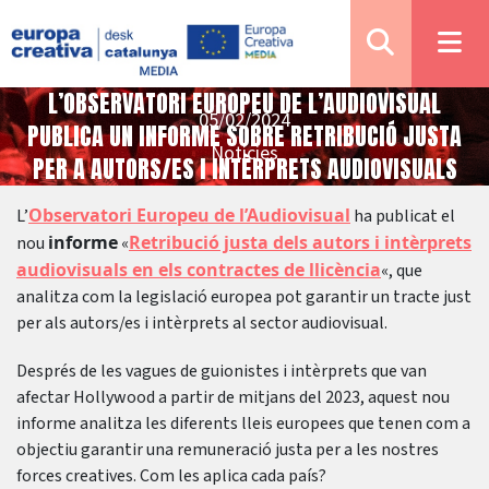
L’OBSERVATORI EUROPEU DE L’AUDIOVISUAL
05/02/2024
PUBLICA UN INFORME SOBRE RETRIBUCIÓ JUSTA
Notícies
PER A AUTORS/ES I INTÈRPRETS AUDIOVISUALS
Observatori Europeu de l’Audiovisual
L’
ha publicat el
informe
Retribució justa dels autors i intèrprets
nou
«
audiovisuals en els contractes de llicència
«, que
analitza com la legislació europea pot garantir un tracte just
per als autors/es i intèrprets al sector audiovisual.
Després de les vagues de guionistes i intèrprets que van
afectar Hollywood a partir de mitjans del 2023, aquest nou
informe analitza les diferents lleis europees que tenen com a
objectiu garantir una remuneració justa per a les nostres
forces creatives. Com les aplica cada país?