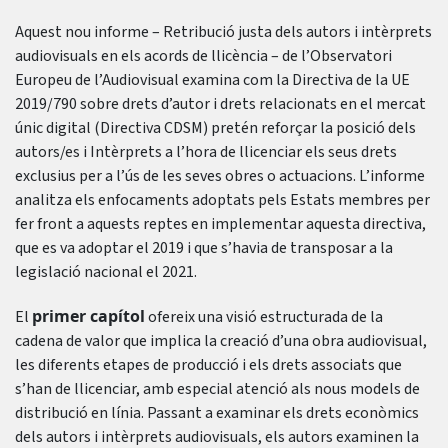
Aquest nou informe – Retribució justa dels autors i intèrprets
audiovisuals en els acords de llicència – de l’Observatori
Europeu de l’Audiovisual examina com la Directiva de la UE
2019/790 sobre drets d’autor i drets relacionats en el mercat
únic digital (Directiva CDSM) pretén reforçar la posició dels
autors/es i Intèrprets a l’hora de llicenciar els seus drets
exclusius per a l’ús de les seves obres o actuacions. L’informe
analitza els enfocaments adoptats pels Estats membres per
fer front a aquests reptes en implementar aquesta directiva,
que es va adoptar el 2019 i que s’havia de transposar a la
legislació nacional el 2021.
primer capítol
El
ofereix una visió estructurada de la
cadena de valor que implica la creació d’una obra audiovisual,
les diferents etapes de producció i els drets associats que
s’han de llicenciar, amb especial atenció als nous models de
distribució en línia. Passant a examinar els drets econòmics
dels autors i intèrprets audiovisuals, els autors examinen la