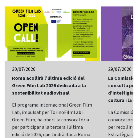
30/07/2026
29/07/2026
Roma acollirà l’última edició del
La Comissió 
Green Film Lab 2026 dedicada a la
consulta per 
sostenibilitat audiovisual
d’Intel·ligènci
cultura i la c
El programa internacional Green Film
Lab, impulsat per TorinoFilmLab i
La Comissió E
Green Film, ha obert la convocatòria
convocatòria d
per participar a la tercera i última
per recollir o
edició de 2026, que tindrà lloc a Roma
Estratègia d’In