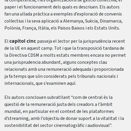
la competència, i les organitzacions de gestió col·lectiva, el
paper i el funcionament dels quals es descriuen. Els autors
fan una ullada pràctica a exemples d’exploració de convenis
col·lectius i la seva aplicació a Alemanya, Suècia, Dinamarca,
Polònia, França, Itàlia, els Països Baixos i els Estats Units.
capítol cinc
El
passeja el lector per la jurisprudència recent
de la UE en aquest camp. Tot i que la transposició tardana de
la Directiva CDSM a molts estats membres encara no permet
una jurisprudencia abundant, alguns conceptes clau
relacionats amb una remuneració adequada i proporcionada
ja fa temps que són considerats pels tribunals nacionals i
internacionals, que s’examinen aquí.
Els autors conclouen subratllant “com de central és la
qüestió de la remuneració justa dels creadors a l’àmbit
mundial, en particular en el context de les plataformes
d’streaming, amb l’objectiu de donar suport a la vitalitat i la
sostenibilitat del sector cinematogràfic i audiovisual”.