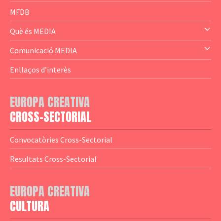
— Business Cluster
MFDB
— Audience Cluster
Què és MEDIA
— Altres
— El subprograma MEDIA
Comunicació MEDIA
— Agència Executiva
— Estrenes a Catalunya
Enllaços d’interès
— Adreces MEDIA
— eMEDIAcat
EUROPA CREATIVA
— Logotips
— Notícies
CROSS-SECTORIAL
— Publicacions
Convocatòries Cross-Sectorial
— Guies MEDIA
Resultats Cross-Sectorial
— Altres Guies
— Presentacions
EUROPA CREATIVA
CULTURA
— Estudis