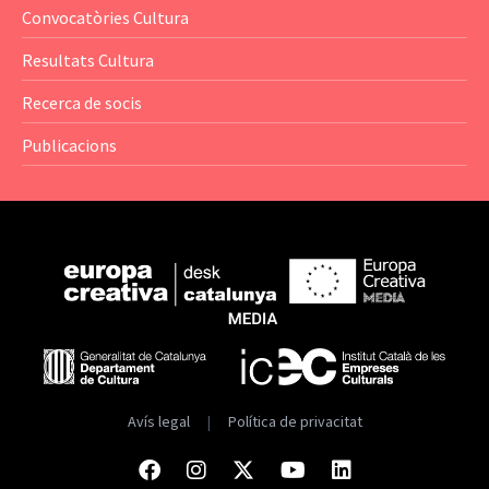
— Anuaris
Convocatòries Cultura
— Catàlegs
Resultats Cultura
— Estadístiques
Recerca de socis
Publicacions
Avís legal
|
Política de privacitat
Facebook
Instagram
Twitter
Youtube
Linkedin