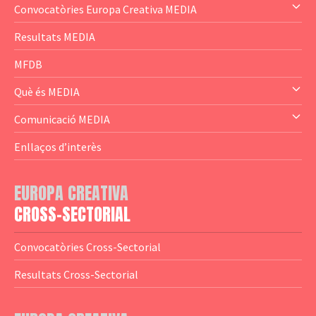
Convocatòries Europa Creativa MEDIA
— Content Cluster
Resultats MEDIA
— Business Cluster
MFDB
— Audience Cluster
Què és MEDIA
— Altres
— El subprograma MEDIA
Comunicació MEDIA
— Agència Executiva
— Estrenes a Catalunya
Enllaços d’interès
— Adreces MEDIA
— eMEDIAcat
EUROPA CREATIVA
— Logotips
— Notícies
CROSS-SECTORIAL
— Publicacions
Convocatòries Cross-Sectorial
— Guies MEDIA
Resultats Cross-Sectorial
— Altres Guies
— Presentacions