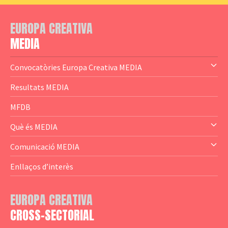
EUROPA CREATIVA
MEDIA
Convocatòries Europa Creativa MEDIA
— Content Cluster
Resultats MEDIA
— Business Cluster
MFDB
— Audience Cluster
Què és MEDIA
— Altres
— El subprograma MEDIA
Comunicació MEDIA
— Agència Executiva
— Estrenes a Catalunya
Enllaços d’interès
— Adreces MEDIA
— eMEDIAcat
EUROPA CREATIVA
— Logotips
— Notícies
CROSS-SECTORIAL
— Publicacions