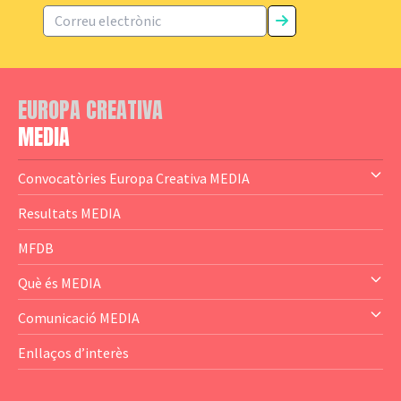
EUROPA CREATIVA
MEDIA
Convocatòries Europa Creativa MEDIA
— Content Cluster
Resultats MEDIA
— Business Cluster
MFDB
— Audience Cluster
Què és MEDIA
— Altres
— El subprograma MEDIA
Comunicació MEDIA
— Agència Executiva
— Estrenes a Catalunya
Enllaços d’interès
— Adreces MEDIA
— eMEDIAcat