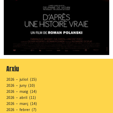
Arxiu
2026 – juliol (15)
2026 – juny (10)
2026 – maig (14)
2026 – abril (11)
2026 – març (14)
2026 – febrer (7)