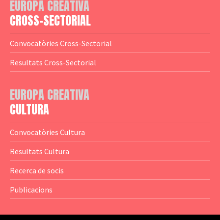
EUROPA CREATIVA
— Logotips
— Notícies
CROSS-SECTORIAL
— Publicacions
Convocatòries Cross-Sectorial
— Guies MEDIA
Resultats Cross-Sectorial
— Altres Guies
— Presentacions
EUROPA CREATIVA
CULTURA
— Estudis
— Anuaris
Convocatòries Cultura
— Catàlegs
Resultats Cultura
— Estadístiques
Recerca de socis
Publicacions