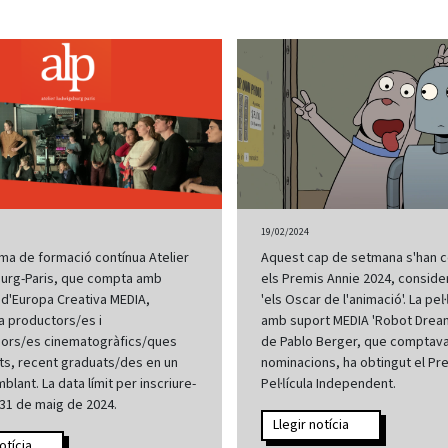
19/02/2024
ma de formació contínua Atelier
Aquest cap de setmana s'han c
urg-Paris, que compta amb
els Premis Annie 2024, consid
 d'Europa Creativa MEDIA,
'els Oscar de l'animació'. La pel·
a productors/es i
amb suport MEDIA 'Robot Dream
ïdors/es cinematogràfics/ques
de Pablo Berger, que comptav
s, recent graduats/des en un
nominacions, ha obtingut el Pre
lant. La data límit per inscriure-
Pel·lícula Independent.
l 31 de maig de 2024.
Llegir notícia
otícia