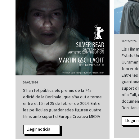
26/02/2024
Els Film 
Estats Un
lliuramen
febrer de
Entre les 
guardona
26/02/2024
suport d
S'han fet públics els premis de la 74a
of a Fall,
edició de la Berlinale, que s'ha dut a terme
document
entre el 15 i el 25 de febrer de 2024. Entre
Ben Hania
les pel·lícules guardonades figuren quatre
films amb suport d'Europa Creativa MEDIA
Llegir n
Llegir notícia