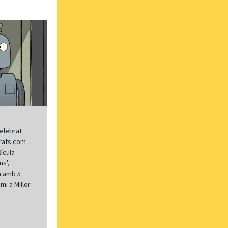
elebrat
erats com
lícula
s',
a amb 5
mi a Millor