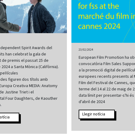
Independent Spirit Awards del
23/02/2024
its han celebrat la gala de
European Film Promotion ha obe
t de premis el passat 25 de
convocatòria Film Sales Suppor
 2024 a Santa Mònica (Califòrnia).
a la promoció digital de pel·lícu
pel·lícules
europees recents presents al
des figuren dos títols amb
Film del Festival de Cannes, qu
'Europa Creativa MEDIA: Anatomy
terme del 14 al 22 de maig de 2
 de Justine Triet i el
data límit per presentar-s'hi és 
al Four Daughters, de Kaouther
d'abril de 2024
.
Llegir notícia
otícia