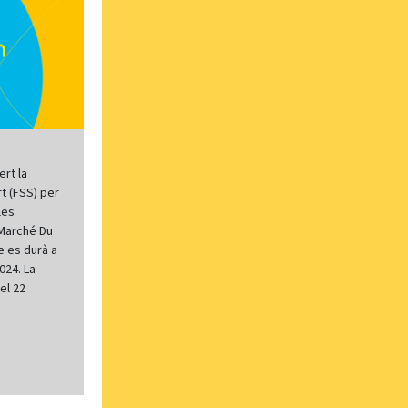
rt la
t (FSS) per
les
 Marché Du
e es durà a
024. La
el 22