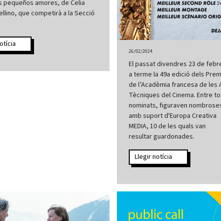
s pequeños amores, de Celia
ellino, que competirà a la Secció
otícia
26/02/2024
El passat divendres 23 de febr
a terme la 49a edició dels Pre
de l’Acadèmia francesa de les A
Tècniques del Cinema. Entre tot
nominats, figuraven nombroses 
amb suport d'Europa Creativa
MEDIA, 10 de les quals van
resultar guardonades.
Llegir notícia