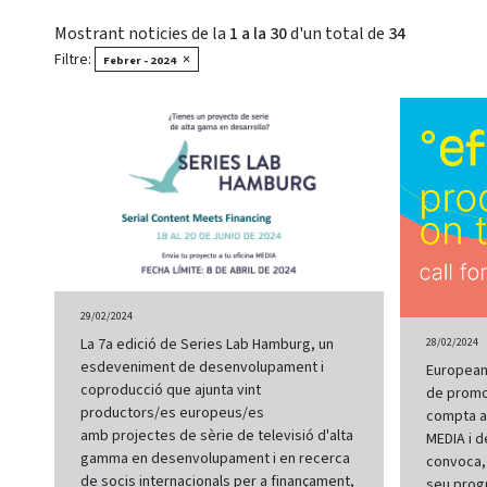
Mostrant noticies de la
1 a la 30
d'un total de
34
Filtre:
×
Febrer - 2024
29/02/2024
La 7a edició de Series Lab Hamburg, un
28/02/2024
esdeveniment de desenvolupament i
European 
coproducció que ajunta vint
de promo
productors/es europeus/es
compta a
amb projectes de sèrie de televisió d'alta
MEDIA i d
gamma en desenvolupament i en recerca
convoca, 
de socis internacionals per a finançament,
seu prog