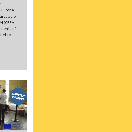
en
a Europa
Circulació
24 (CREA-
resentació
a el 16