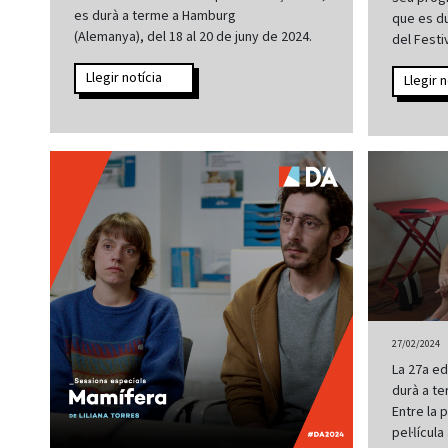
es durà a terme a Hamburg
que es du
(Alemanya), del 18 al 20 de juny de 2024.
del Festi
Llegir notícia
Llegir n
27/02/2024
La 27a ed
durà a te
Entre la 
pel·lícul