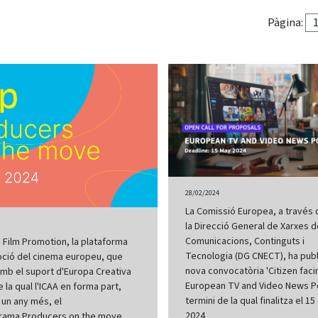
Pàgina:
28/02/2024
La Comissió Europea, a través 
la Direcció General de Xarxes 
Comunicacions, Continguts i
Film Promotion, la plataforma
Tecnologia (DG CNECT), ha publ
ció del cinema europeu, que
nova convocatòria 'Citizen faci
mb el suport d'Europa Creativa
European TV and Video News Por
e la qual l'ICAA en forma part,
termini de la qual finalitza el 1
un any més, el
2024
rama Producers on the move,