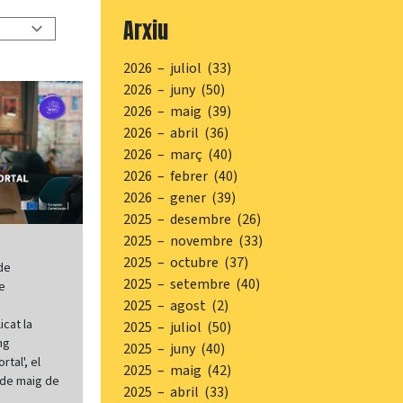
Arxiu
2026 – juliol (33)
2026 – juny (50)
2026 – maig (39)
2026 – abril (36)
2026 – març (40)
2026 – febrer (40)
2026 – gener (39)
2025 – desembre (26)
2025 – novembre (33)
2025 – octubre (37)
de
2025 – setembre (40)
de
2025 – agost (2)
icat la
2025 – juliol (50)
ng
2025 – juny (40)
tal', el
2025 – maig (42)
5 de maig de
2025 – abril (33)