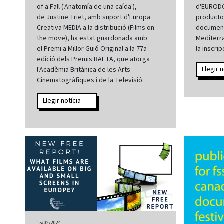
of a Fall ('Anatomía de una caída'),
d'EURODOC
de Justine Triet, amb suport d'Europa
productor
Creativa MEDIA a la distribució (Films on
document
the move), ha estat guardonada amb
Mediterran
el Premi a Millor Guió Original a la 77a
la inscri
edició dels Premis BAFTA, que atorga
Llegir n
l'Acadèmia Britànica de les Arts
Cinematogràfiques i de la Televisió.
Llegir notícia
15/02/2024