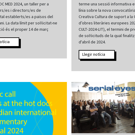
 MED 2024, un taller per a
terme una sessió informativa 
s/es i directors/es de
línia sobre la nova convocatòri
al establerts/es a països del
Creativa Cultura de suport a la 
i. La data límit per sol·licitat-ne
d’obres literàries europees 20
pció és el proper 14 de març
CULT-2024-LIT), el termini de p
de sol·licituds de la qual finalitz
otícia
d'abril de 2024.
Llegir notícia