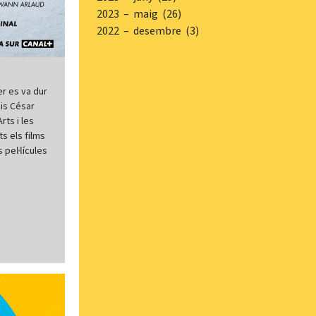
2023 – maig (26)
2022 – desembre (3)
er es va dur
mis César
rts i les
s els films
pel·lícules