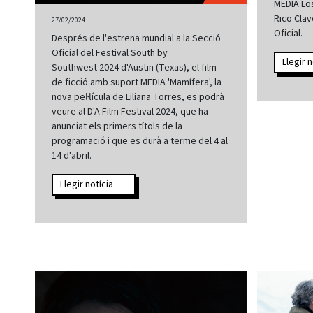
MEDIA Lo
Rico Clav
27/02/2024
Oficial.
Després de l'estrena mundial a la Secció
Oficial del Festival South by
Llegir n
Southwest 2024 d'Austin (Texas), el film
de ficció amb suport MEDIA 'Mamífera', la
nova pel·lícula de Liliana Torres, es podrà
veure al D'A Film Festival 2024, que ha
anunciat els primers títols de la
programació i que es durà a terme del 4 al
14 d'abril.
Llegir notícia