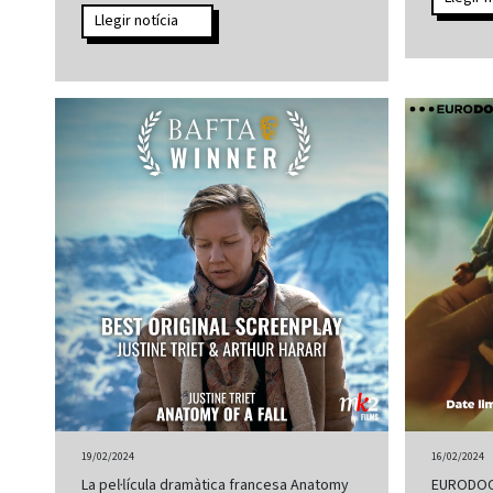
Llegir notícia
19/02/2024
16/02/2024
La pel·lícula dramàtica francesa Anatomy
EURODOC t