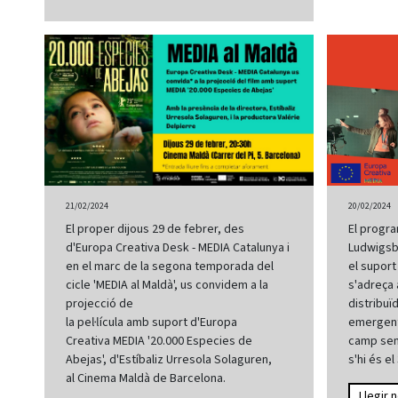
20/02/2024
21/02/2024
El progra
El proper dijous 29 de febrer, des
Ludwigsb
d'Europa Creativa Desk - MEDIA Catalunya i
el suport
en el marc de la segona temporada del
s'adreça 
cicle 'MEDIA al Maldà', us convidem a la
distribu
projecció de
emergent
la pel·lícula amb suport d'Europa
camp semb
Creativa MEDIA '20.000 Especies de
s'hi és e
Abejas', d'Estíbaliz Urresola Solaguren,
al Cinema Maldà de Barcelona.
Llegir n